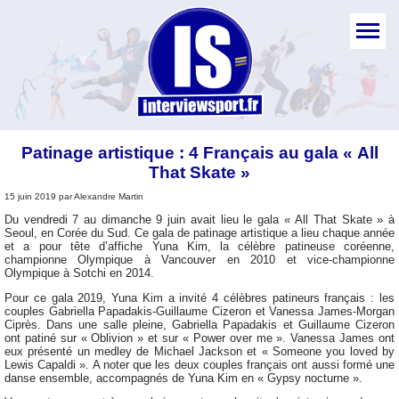
Patinage artistique : 4 Français au gala « All
That Skate »
15 juin 2019 par Alexandre Martin
Du vendredi 7 au dimanche 9 juin avait lieu le gala « All That Skate » à
Seoul, en Corée du Sud. Ce gala de patinage artistique a lieu chaque année
et a pour tête d’affiche Yuna Kim, la célèbre patineuse coréenne,
championne Olympique à Vancouver en 2010 et vice-championne
Olympique à Sotchi en 2014.
Pour ce gala 2019, Yuna Kim a invité 4 célèbres patineurs français : les
couples Gabriella Papadakis-Guillaume Cizeron et Vanessa James-Morgan
Ciprès. Dans une salle pleine, Gabriella Papadakis et Guillaume Cizeron
ont patiné sur « Oblivion » et sur « Power over me ». Vanessa James ont
eux présenté un medley de Michael Jackson et « Someone you loved by
Lewis Capaldi ». A noter que les deux couples français ont aussi formé une
danse ensemble, accompagnés de Yuna Kim en « Gypsy nocturne ».