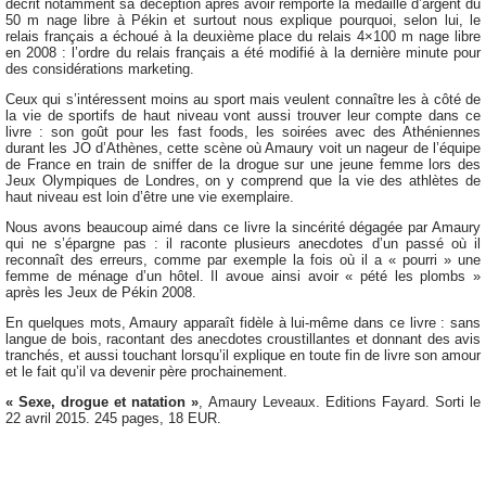
décrit notamment sa déception après avoir remporté la médaille d’argent du
50 m nage libre à Pékin et surtout nous explique pourquoi, selon lui, le
relais français a échoué à la deuxième place du relais 4×100 m nage libre
en 2008 : l’ordre du relais français a été modifié à la dernière minute pour
des considérations marketing.
Ceux qui s’intéressent moins au sport mais veulent connaître les à côté de
la vie de sportifs de haut niveau vont aussi trouver leur compte dans ce
livre : son goût pour les fast foods, les soirées avec des Athéniennes
durant les JO d’Athènes, cette scène où Amaury voit un nageur de l’équipe
de France en train de sniffer de la drogue sur une jeune femme lors des
Jeux Olympiques de Londres, on y comprend que la vie des athlètes de
haut niveau est loin d’être une vie exemplaire.
Nous avons beaucoup aimé dans ce livre la sincérité dégagée par Amaury
qui ne s’épargne pas : il raconte plusieurs anecdotes d’un passé où il
reconnaît des erreurs, comme par exemple la fois où il a « pourri » une
femme de ménage d’un hôtel. Il avoue ainsi avoir « pété les plombs »
après les Jeux de Pékin 2008.
En quelques mots, Amaury apparaît fidèle à lui-même dans ce livre : sans
langue de bois, racontant des anecdotes croustillantes et donnant des avis
tranchés, et aussi touchant lorsqu’il explique en toute fin de livre son amour
et le fait qu’il va devenir père prochainement.
« Sexe, drogue et natation »
, Amaury Leveaux. Editions Fayard. Sorti le
22 avril 2015. 245 pages, 18 EUR.