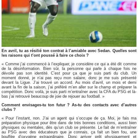
En avril, tu as résilié ton contrat à l’amiable avec Sedan. Quelles sont
les raisons qui t’ont poussé à faire ce choix ?
« Comme j’ai commencé à l’expliquer, je considère ce qui a été dit comme
de la désinformation. Bien sûr, la personne qui parle à chaque fois ne
dévoile pas son identité. C’est pour ça que je suis parti du club. Un
moment donné, je n’ai pas reçu mon salaire, donc je me suis présenté
devant la Ligue. J’ai trouvé un accord. Au mois d’avril, un mois et demi
avant la fin de la saison, j’ai préféré m’en aller sur le champ et préparer la
compétition. Donc voilà, je suis parti m’entraîner avec la CFA du PSG et là-
bas j’ai retrouvé beaucoup de joie de rejouer au football. »
Comment envisages-tu ton futur ? As-tu des contacts avec d’autres
clubs ?
« Pour l’instant, non. J’ai un agent qui s’occupe de ça. Moi, je fais ma
préparation physique pour être dans de très bonnes conditions, aussi bien
physiques ou mentales, dès qu’un club se présente. Le fait de m’entraîner
au PSG avec des éducateurs que je connais, ça fait un bien fou, une
bouffée d’oxygène extraordinaire. Donc arriver prêt physiquement et