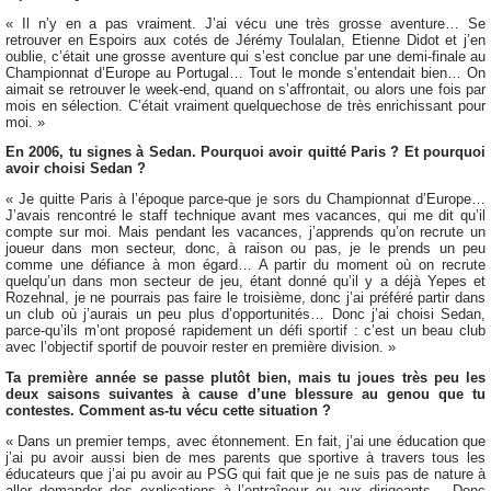
« Il n’y en a pas vraiment. J’ai vécu une très grosse aventure… Se
retrouver en Espoirs aux cotés de Jérémy Toulalan, Etienne Didot et j’en
oublie, c’était une grosse aventure qui s’est conclue par une demi-finale au
Championnat d’Europe au Portugal… Tout le monde s’entendait bien… On
aimait se retrouver le week-end, quand on s’affrontait, ou alors une fois par
mois en sélection. C’était vraiment quelquechose de très enrichissant pour
moi. »
En 2006, tu signes à Sedan. Pourquoi avoir quitté Paris ? Et pourquoi
avoir choisi Sedan ?
« Je quitte Paris à l’époque parce-que je sors du Championnat d’Europe…
J’avais rencontré le staff technique avant mes vacances, qui me dit qu’il
compte sur moi. Mais pendant les vacances, j’apprends qu’on recrute un
joueur dans mon secteur, donc, à raison ou pas, je le prends un peu
comme une défiance à mon égard… A partir du moment où on recrute
quelqu’un dans mon secteur de jeu, étant donné qu’il y a déjà Yepes et
Rozehnal, je ne pourrais pas faire le troisième, donc j’ai préféré partir dans
un club où j’aurais un peu plus d’opportunités… Donc j’ai choisi Sedan,
parce-qu’ils m’ont proposé rapidement un défi sportif : c’est un beau club
avec l’objectif sportif de pouvoir rester en première division. »
Ta première année se passe plutôt bien, mais tu joues très peu les
deux saisons suivantes à cause d’une blessure au genou que tu
contestes. Comment as-tu vécu cette situation ?
« Dans un premier temps, avec étonnement. En fait, j’ai une éducation que
j’ai pu avoir aussi bien de mes parents que sportive à travers tous les
éducateurs que j’ai pu avoir au PSG qui fait que je ne suis pas de nature à
aller demander des explications à l’entraîneur ou aux dirigeants… Donc