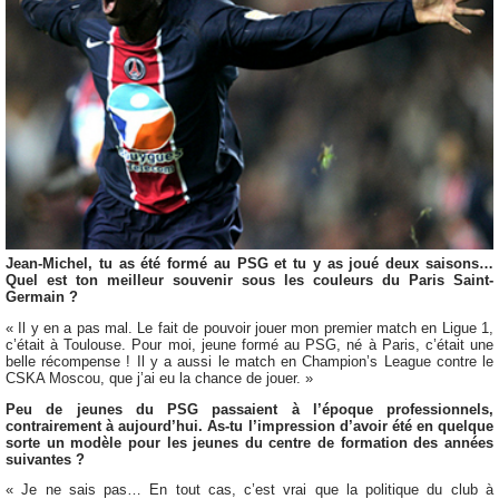
Jean-Michel, tu as été formé au PSG et tu y as joué deux saisons…
Quel est ton meilleur souvenir sous les couleurs du Paris Saint-
Germain ?
« Il y en a pas mal. Le fait de pouvoir jouer mon premier match en Ligue 1,
c’était à Toulouse. Pour moi, jeune formé au PSG, né à Paris, c’était une
belle récompense ! Il y a aussi le match en Champion’s League contre le
CSKA Moscou, que j’ai eu la chance de jouer. »
Peu de jeunes du PSG passaient à l’époque professionnels,
contrairement à aujourd’hui. As-tu l’impression d’avoir été en quelque
sorte un modèle pour les jeunes du centre de formation des années
suivantes ?
« Je ne sais pas… En tout cas, c’est vrai que la politique du club à