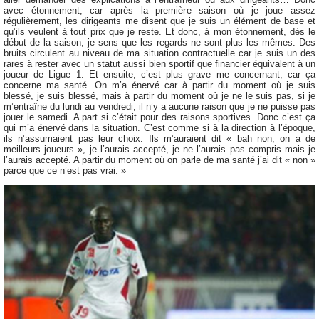
avec étonnement, car après la première saison où je joue assez
régulièrement, les dirigeants me disent que je suis un élément de base et
qu’ils veulent à tout prix que je reste. Et donc, à mon étonnement, dès le
début de la saison, je sens que les regards ne sont plus les mêmes. Des
bruits circulent au niveau de ma situation contractuelle car je suis un des
rares à rester avec un statut aussi bien sportif que financier équivalent à un
joueur de Ligue 1. Et ensuite, c’est plus grave me concernant, car ça
concerne ma santé. On m’a énervé car à partir du moment où je suis
blessé, je suis blessé, mais à partir du moment où je ne le suis pas, si je
m’entraîne du lundi au vendredi, il n’y a aucune raison que je ne puisse pas
jouer le samedi. A part si c’était pour des raisons sportives. Donc c’est ça
qui m’a énervé dans la situation. C’est comme si à la direction à l’époque,
ils n’assumaient pas leur choix. Ils m’auraient dit « bah non, on a de
meilleurs joueurs », je l’aurais accepté, je ne l’aurais pas compris mais je
l’aurais accepté. A partir du moment où on parle de ma santé j’ai dit « non »
parce que ce n’est pas vrai. »