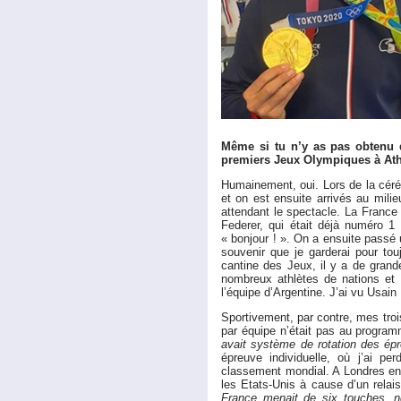
Même si tu n’y as pas obtenu 
premiers Jeux Olympiques à Ath
Humainement, oui. Lors de la cér
et on est ensuite arrivés au mil
attendant le spectacle. La France 
Federer, qui était déjà numéro 1 
« bonjour ! ». On a ensuite passé u
souvenir que je garderai pour touj
cantine des Jeux, il y a de grand
nombreux athlètes de nations et d
l’équipe d’Argentine. J’ai vu Usai
Sportivement, par contre, mes tro
par équipe n’était pas au program
avait système de rotation des épr
épreuve individuelle, où j’ai pe
classement mondial. A Londres en 
les Etats-Unis à cause d’un relai
France menait de six touches, nd