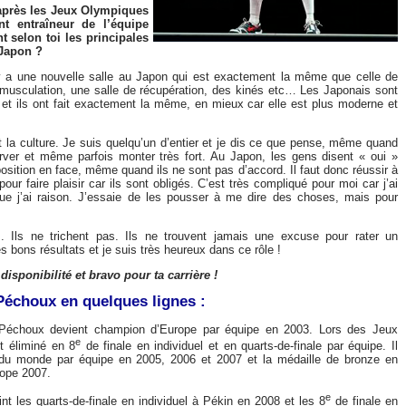
1 après les Jeux Olympiques
t entraîneur de l’équipe
t selon toi les principales
 Japon ?
l y a une nouvelle salle au Japon qui est exactement la même que celle de
e musculation, une salle de récupération, des kinés etc… Les Japonais sont
 et ils ont fait exactement la même, en mieux car elle est plus moderne et
nt la culture. Je suis quelqu’un d’entier et je dis ce que pense, même quand
er et même parfois monter très fort. Au Japon, les gens disent « oui »
pposition en face, même quand ils ne sont pas d’accord. Il faut donc réussir à
 pour faire plaisir car ils sont obligés. C’est très compliqué pour moi car j’ai
e j’ai raison. J’essaie de les pousser à me dire des choses, mais pour
 Ils ne trichent pas. Ils ne trouvent jamais une excuse pour rater un
 bons résultats et je suis très heureux dans ce rôle !
sponibilité et bravo pour ta carrière !
Péchoux en quelques lignes :
e Péchoux devient champion d’Europe par équipe en 2003. Lors des Jeux
e
t éliminé en 8
de finale en individuel et en quarts-de-finale par équipe. Il
 du monde par équipe en 2005, 2006 et 2007 et la médaille de bronze en
rope 2007.
e
nt les quarts-de-finale en individuel à Pékin en 2008 et les 8
de finale en