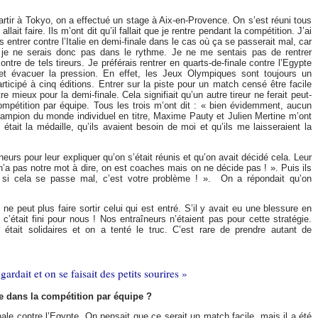
rtir à Tokyo, on a effectué un stage à Aix-en-Provence. On s’est réuni tous
llait faire. Ils m’ont dit qu’il fallait que je rentre pendant la compétition. J’ai
s entrer contre l’Italie en demi-finale dans le cas où ça se passerait mal, car
 et je ne serais donc pas dans le rythme. Je ne me sentais pas de rentrer
ontre de tels tireurs. Je préférais rentrer en quarts-de-finale contre l’Egypte
et évacuer la pression. En effet, les Jeux Olympiques sont toujours un
ticipé à cinq éditions. Entrer sur la piste pour un match censé être facile
e mieux pour la demi-finale. Cela signifiait qu’un autre tireur ne ferait peut-
compétition par équipe. Tous les trois m’ont dit : « bien évidemment, aucun
hampion du monde individuel en titre, Maxime Pauty et Julien Mertine m’ont
tait la médaille, qu’ils avaient besoin de moi et qu’ils me laisseraient la
neurs pour leur expliquer qu’on s’était réunis et qu’on avait décidé cela. Leur
 n’a pas notre mot à dire, on est coaches mais on ne décide pas ! ». Puis ils
 si cela se passe mal, c’est votre problème ! ». On a répondait qu’on
 ne peut plus faire sortir celui qui est entré. S’il y avait eu une blessure en
 c’était fini pour nous ! Nos entraîneurs n’étaient pas pour cette stratégie.
était solidaires et on a tenté le truc. C’est rare de prendre autant de
ardait et on se faisait des petits sourires »
e dans la compétition par équipe ?
nale contre l’Egypte. On pensait que ce serait un match facile, mais il a été