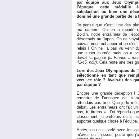
par équipe aux Jeux Olympi
l’époque, cette médaille é
satisfaction ou bien une déce
dominé une grande partie de la f
Je pense que c’est l’une des pl
ma carrière. On en a reparlé 
Boidin, notre entraîneur de l’épo
désormais au Japon. On ne voya
pouvait nous échapper et on s’est 
relais ! On ne l’a pas vu venir d
une super journée mais on a per
devait la gagner
(la France a me
41-45, ndlr)
. Cela reste une très g
Lors des Jeux Olympiques de To
sélectionné en tant que remp
vécu ce rôle ? Avais-tu des gar
par équipe ?
Encore une grande déception ! 
remettre de l’annonce de la s
attendais pas trop. Que je le méri
débat. Les entraîneurs ont fait un 
pas, tu tireras ». J’ai répondu q
classement, je préférais qu’ils n
apporter quelque chose à l’équipe.
Après, on en a parlé avec les gar
m’avoir en finisseur, poste que j’