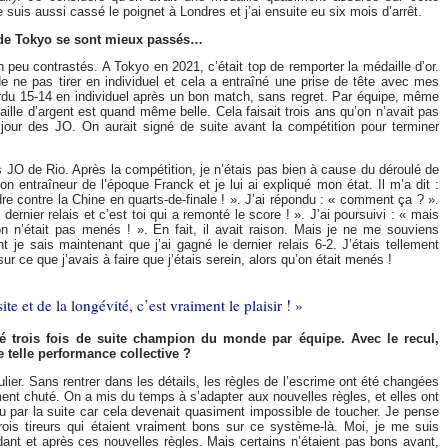
suis aussi cassé le poignet à Londres et j’ai ensuite eu six mois d’arrêt.
 de Tokyo se sont mieux passés…
n peu contrastés. A Tokyo en 2021, c’était top de remporter la médaille d’or.
de ne pas tirer en individuel et cela a entraîné une prise de tête avec mes
perdu 15-14 en individuel après un bon match, sans regret. Par équipe, même
daille d’argent est quand même belle. Cela faisait trois ans qu’on n’avait pas
le jour des JO. On aurait signé de suite avant la compétition pour terminer
es JO de Rio. Après la compétition, je n’étais pas bien à cause du déroulé de
on entraîneur de l’époque Franck et je lui ai expliqué mon état. Il m’a dit :
dre contre la Chine en quarts-de-finale ! ». J’ai répondu : « comment ça ? ».
dernier relais et c’est toi qui a remonté le score ! ». J’ai poursuivi : « mais
 on n’était pas menés ! ». En fait, il avait raison. Mais je ne me souviens
je sais maintenant que j’ai gagné le dernier relais 6-2. J’étais tellement
r ce que j’avais à faire que j’étais serein, alors qu’on était menés !
ite et de la longévité, c’est vraiment le plaisir ! »
té trois fois de suite champion du monde par équipe. Avec le recul,
ne telle performance collective ?
ulier. Sans rentrer dans les détails, les règles de l’escrime ont été changées
ment chuté. On a mis du temps à s’adapter aux nouvelles règles, et elles ont
u par la suite car cela devenait quasiment impossible de toucher. Je pense
rois tireurs qui étaient vraiment bons sur ce système-là. Moi, je me suis
dant et après ces nouvelles règles. Mais certains n’étaient pas bons avant,