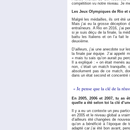
compétition vu notre niveau. Je me 
Les Jeux Olympiques de Rio et
Malgré les médailles, ils ont été u
Mais j’ai eu la grosse déception 
entraîneurs. A Rio en 2016, j’ai 
si je suis déçu de la finale, la mé
battu les Italiens et on l’a fait 
deuxième.
D’ailleurs, j’ai une anecdote sur l
la finale par équipe. J’ai appelé m
« mais tu sais qu’on aurait pu per
Il a expliqué : « on était menés au 
non, c’était un match tranquille,
absolument pas de ce match, dont 
dans un état second et concentré su
« Je pense que la clé de la réuss
En 2005, 2006 et 2007, tu as é
quelle a été selon toi la clé d’u
Il y a eu un contexte un peu partic
en 2005 et le niveau global a vrai
d’ailleurs été changées de nouvea
qu’on a bénéficié à l’époque de t
adapté car j’ai été bon avant, pen