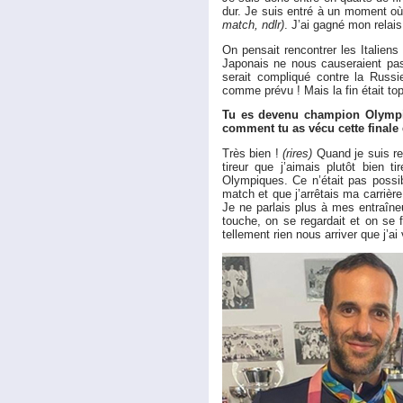
dur. Je suis entré à un moment où
match, ndlr)
. J’ai gagné mon relais
On pensait rencontrer les Italiens
Japonais ne nous causeraient pas 
serait compliqué contre la Russ
comme prévu ! Mais la fin était top
Tu es devenu champion Olympiqu
comment tu as vécu cette finale d
Très bien !
(rires)
Quand je suis ren
tireur que j’aimais plutôt bien t
Olympiques. Ce n’était pas possib
match et que j’arrêtais ma carrière
Je ne parlais plus à mes entraîne
touche, on se regardait et on se f
tellement rien nous arriver que j’a