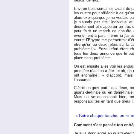
besoin de moi.
Environ trois semaines avant de pa
les quatre pour réfléchir à ce qu’on a
alors expliqué que je ne voulais pa
je n’aurais pas tiré l’individuel
directement et d’apporter un truc c
pour faire un match de chauffe 
événement à part, même si j’ai par
contre l’Egypte me permettrait d’êtr
être qu’un ou deux relais sur la 
problème ! ». Enzo Lefort étant c
tous les deux annoncé que le but é
place sans problème.
On est ensuite allés voir les entraî
première réaction a été : « ah, on
ont enchaîné : « d’accord, mais
l’assumait.
C’était un gros pari : aux Jeux, on
quarts-de-finale ou en demi-finale,
Mais on se connaissait bien, on 
responsabilités en tant que tireur !
« Entre chaque touche, on se reg
Comment s’est passée ton entré
Je suis donc entré en quarts-de-fi