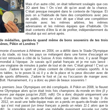
Mais d’un autre côté, on était tellement soulagés que ces
JO aient lieu ! On s’est dit qu’on avait de la chance.
C’était presque inespéré dans le contexte de l’époque. Et
puis on a l’habitude de faire des compétitions avec peu
de public, donc on s’est dit que c’était une compétition
normale avec les mêmes arbitres, les mêmes
adversaires et les mêmes équipes que d’habitude. On
était contents d’être là et de profiter, indépendamment du
résultat qui est arrivé après.
de médailles, gardes-tu quand même de bons souvenirs de tes trois
ènes, Pékin et Londres ?
émonie d’ouverture à Athènes en 2004, on a défilé dans le Stade Olympique
ieu du stade, où tous les pays se mélangent dans une forme d’escargot en
s’est retrouvée à côté de la Suisse. A trois mètres de moi, il y avait Roger
mondial à l’époque. Je savais qu’il parlait français et je me suis lancé :
ne vingtaine de minutes à parler de tout et de rien. C’était génial ! C’est un
ours. J’adore le sport et j’étais content de côtoyer certains sportifs. A la
es tables, tu te poses là où il y a de la place et tu peux discuter avec de
e sports différents. J’adore le foot et j’ai eu l’occasion de manger avec
n Bolt. Humainement, il y a donc eu plein de beaux souvenirs !
is premiers Jeux Olympiques ont été compliqués. A Pékin en 2008, le fleuret
me Olympique alors qu’on était trois fois champions du monde en titre
(il y
euves par équipe jusqu’en 2020, ndlr)
. On a donc disputé uniquement une
rdu d’une touche en quarts-de-finale alors que j’étais dans le top 3 du
2012, on avait une belle équipe mais on a perdu en quarts-de-finale contre
s qui s’est mal passé
(un tireur français a perdu un relais 11-1 alors que la
lr)
. Je considère qu’on avait une médaille quasiment assurée sur cette