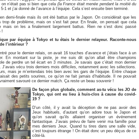
 on n’était pas si bien que cela
(la France était menée pendant la moitié du
 5-1 et j’ai donné de l’avance à l’équipe. Cela s’est ensuite bien terminé.
 en demi-finale mais ils ont été battus par le Japon. On considérait que les
trop de problème, mais on s’est fait peur. En finale, on pensait que cela
ie mais on les a finalement largement battus. Rien ne s’est donc passé
 !
e par équipe à Tokyo et tu étais le dernier relayeur. Raconte-nous
e l’intérieur ?
tré pour le dernier relais, on avait 16 touches d’avance et j’étais face à un
irer. En montant sur la piste, je me suis dit qu’on allait être champions
le de perdre un tel écart en 3 minutes. Je savais que c’était mon dernier
. J’avais vécu trois derniers mois difficiles, notamment avec les sélections.
urs, mais je m’entendais très bien avec les gars de l’équipe. Entre chaque
aisait des petits sourires, ce qu’on ne fait jamais d’habitude. Il ne pouvait
i vraiment savouré ce dernier match. Ça reste un beau souvenir !
De façon plus globale, comment as-tu vécu les JO de
Tokyo, qui ont eu lieu à huis-clos à cause du covid-
19 ?
D’un côté, il y avait la déception de ne pas avoir des
Jeux habituels, d’autant qu’on adore tous le Japon et
qu’on savait qu’ils allaient organiser un événement
fantastique. J’avais prévu de faire venir ma famille pour
mes derniers Jeux. Quand tu tires dans une salle vide,
c’est toujours étrange ! On était donc un peu déçus de ce
côté-là.