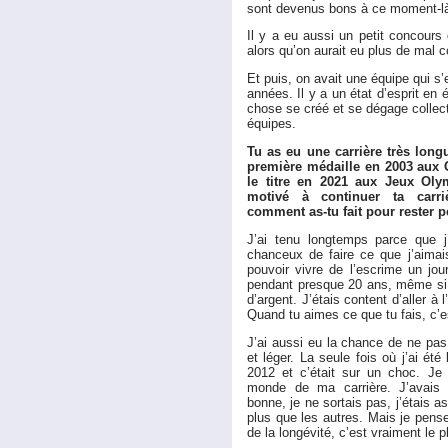
sont devenus bons à ce moment-là
Il y a eu aussi un petit concours
alors qu’on aurait eu plus de mal con
Et puis, on avait une équipe qui s’
années. Il y a un état d’esprit en
chose se créé et se dégage collect
équipes.
Tu as eu une carrière très long
première médaille en 2003 aux
le titre en 2021 aux Jeux Olym
motivé à continuer ta carr
comment as-tu fait pour rester 
J’ai tenu longtemps parce que 
chanceux de faire ce que j’aimai
pouvoir vivre de l’escrime un jour,
pendant presque 20 ans, même si
d’argent. J’étais content d’aller à 
Quand tu aimes ce que tu fais, c’es
J’ai aussi eu la chance de ne pas 
et léger. La seule fois où j’ai été
2012 et c’était sur un choc. Je
monde de ma carrière. J’avais 
bonne, je ne sortais pas, j’étais a
plus que les autres. Mais je pense
de la longévité, c’est vraiment le pl