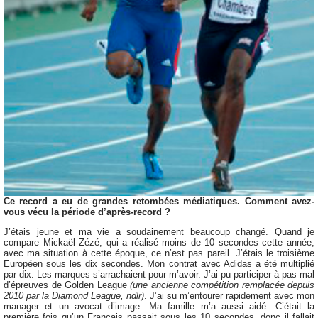
Ce record a eu de grandes retombées médiatiques. Comment avez-
vous vécu la période d’après-record ?
J’étais jeune et ma vie a soudainement beaucoup changé. Quand je
compare Mickaël Zézé, qui a réalisé moins de 10 secondes cette année,
avec ma situation à cette époque, ce n’est pas pareil. J’étais le troisième
Européen sous les dix secondes. Mon contrat avec Adidas a été multiplié
par dix. Les marques s’arrachaient pour m’avoir. J’ai pu participer à pas mal
d’épreuves de Golden League
(une ancienne compétition remplacée depuis
2010 par la Diamond League, ndlr)
. J’ai su m’entourer rapidement avec mon
manager et un avocat d’image. Ma famille m’a aussi aidé. C’était la
première fois qu’un Français passait sous les 10 secondes, donc il fallait