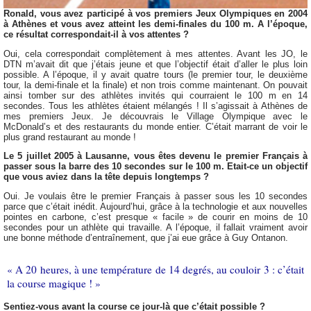
Ronald, vous avez participé à vos premiers Jeux Olympiques en 2004
à Athènes et vous avez atteint les demi-finales du 100 m. A l’époque,
ce résultat correspondait-il à vos attentes ?
Oui, cela correspondait complètement à mes attentes. Avant les JO, le
DTN m’avait dit que j’étais jeune et que l’objectif était d’aller le plus loin
possible. A l’époque, il y avait quatre tours (le premier tour, le deuxième
tour, la demi-finale et la finale) et non trois comme maintenant. On pouvait
ainsi tomber sur des athlètes invités qui courraient le 100 m en 14
secondes. Tous les athlètes étaient mélangés ! Il s’agissait à Athènes de
mes premiers Jeux. Je découvrais le Village Olympique avec le
McDonald’s et des restaurants du monde entier. C’était marrant de voir le
plus grand restaurant au monde !
Le 5 juillet 2005 à Lausanne, vous êtes devenu le premier Français à
passer sous la barre des 10 secondes sur le 100 m. Etait-ce un objectif
que vous aviez dans la tête depuis longtemps ?
Oui. Je voulais être le premier Français à passer sous les 10 secondes
parce que c’était inédit. Aujourd’hui, grâce à la technologie et aux nouvelles
pointes en carbone, c’est presque « facile » de courir en moins de 10
secondes pour un athlète qui travaille. A l’époque, il fallait vraiment avoir
une bonne méthode d’entraînement, que j’ai eue grâce à Guy Ontanon.
« A 20 heures, à une température de 14 degrés, au couloir 3 : c’était
la course magique ! »
Sentiez-vous avant la course ce jour-là que c’était possible ?