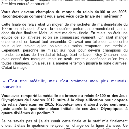
être bien entouré et structuré.
Vous êtes devenu champion du monde du relais 4×100 m en 2005.
Racontez-nous comment vous avez vécu cette finale de l’intérieur ?
Cette finale de relais était un moyen de me racheter de ma demi-finale du
100 m en individuel. J’avais la cinquième performance mondiale et j’aurais
donc dû être finaliste. Mais j’ai raté ma demi- finale. En relais, on était une
équipe de six athlètes et on se connaissait vraiment. On allait manger
ensemble et on faisait tout ensemble. On avait une telle confiance entre
nous qu’on savait qu’on pouvait au moins remporter une médaille.
Cependant, personne ne misait sur nous pour devenir champions du
monde. Le relais de Trinidad-et-Tobago était le favori. Guy Ontanon nous
avait donné des marques, mais on avait une telle confiance qu’on les a
toutes changées. On a réussi à amener le témoin jusqu’à la ligne d’arrivée.
C’était la magie !
« C’est une médaille, mais c’est vraiment mon plus mauvais
souvenir »
Vous avez remporté la médaille de bronze du relais 4×100 m des Jeux
Olympiques de Londres 2012, suite à la disqualification pour dopage
du relais Américain en 2015. Racontez-nous d’abord votre sentiment
juste après la quatrième place initiale de ces Jeux Olympiques, à
quatre dixièmes du podium ?
Je ne savais pas si j’allais courir cette finale et le staff m’a finalement
choisi. J’étais le quatrième relayeur, en charge de la ligne d’arrivée. Ce