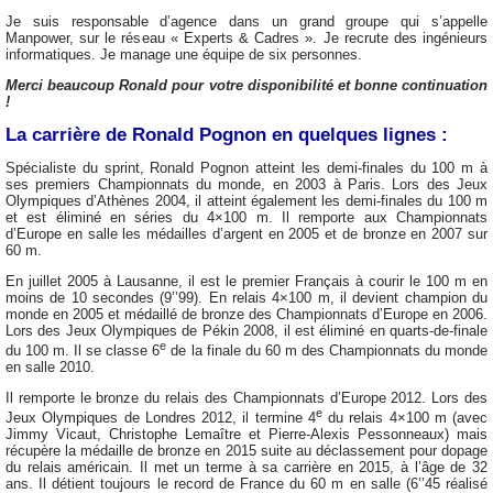
Je suis responsable d’agence dans un grand groupe qui s’appelle
Manpower, sur le réseau « Experts & Cadres ». Je recrute des ingénieurs
informatiques. Je manage une équipe de six personnes.
Merci beaucoup Ronald pour votre disponibilité et bonne continuation
!
La carrière de Ronald Pognon en quelques lignes :
Spécialiste du sprint, Ronald Pognon atteint les demi-finales du 100 m à
ses premiers Championnats du monde, en 2003 à Paris. Lors des Jeux
Olympiques d’Athènes 2004, il atteint également les demi-finales du 100 m
et est éliminé en séries du 4×100 m. Il remporte aux Championnats
d’Europe en salle les médailles d’argent en 2005 et de bronze en 2007 sur
60 m.
En juillet 2005 à Lausanne, il est le premier Français à courir le 100 m en
moins de 10 secondes (9’’99). En relais 4×100 m, il devient champion du
monde en 2005 et médaillé de bronze des Championnats d’Europe en 2006.
Lors des Jeux Olympiques de Pékin 2008, il est éliminé en quarts-de-finale
e
du 100 m. Il se classe 6
de la finale du 60 m des Championnats du monde
en salle 2010.
Il remporte le bronze du relais des Championnats d’Europe 2012. Lors des
e
Jeux Olympiques de Londres 2012, il termine 4
du relais 4×100 m (avec
Jimmy Vicaut, Christophe Lemaître et Pierre-Alexis Pessonneaux) mais
récupère la médaille de bronze en 2015 suite au déclassement pour dopage
du relais américain. Il met un terme à sa carrière en 2015, à l’âge de 32
ans. Il détient toujours le record de France du 60 m en salle (6’’45 réalisé