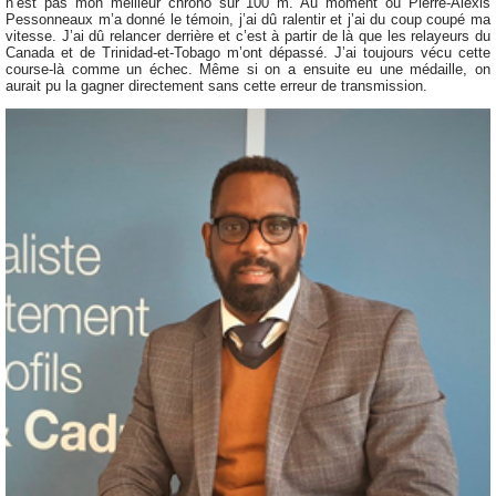
n’est pas mon meilleur chrono sur 100 m. Au moment où Pierre-Alexis
Pessonneaux m’a donné le témoin, j’ai dû ralentir et j’ai du coup coupé ma
vitesse. J’ai dû relancer derrière et c’est à partir de là que les relayeurs du
Canada et de Trinidad-et-Tobago m’ont dépassé. J’ai toujours vécu cette
course-là comme un échec. Même si on a ensuite eu une médaille, on
aurait pu la gagner directement sans cette erreur de transmission.