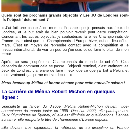
Quels sont tes prochains grands objectifs ? Les JO de Londres sont-
ils l’objectif déterminant ?
« J’ai fait une pause à ce moment-là parce que je pensais aux Jeux de
Londres, et le but était de bien pouvoir revenir pour cette compétition.
Concernant les autres objectifs, je souhaiterais faire les Championnats de
France hiver ainsi que les Championnats d’Europe hiver, qui ont lieu début
mars. C’est un moyen de reprendre contact avec la compétition et le
niveau international, de voir un peu où j’en suis et de faire le bilan de mon
retour.
Après, ce sera j’espère les Championnats du monde de cet été. Cela
dépendra de comment cela se passe. L’objectif terminal, c’est vraiment les
Jeux de Londres. J’ai envie de faire mieux que ce que j’ai fait à Pékin, et
c’est vraiment ça qui me motive depuis. »
Merci beaucoup Mélina et bonne chance pour cette nouvelle saison !
La carrière de Mélina Robert-Michon en quelques
lignes :
Spécialiste du lancer du disque, Mélina Robert-Michon devient vice-
championne du monde junior en 1998. Dès l’an 2000, elle participe aux
Jeux Olympiques de Sydney, où elle est éliminée en qualifications. L’année
suivante, elle remporte le titre de championne d’Europe espoirs.
Elle devient très rapidement la référence de sa discipline en France