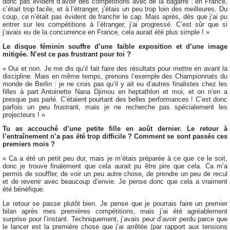
donc pas évident d’avoir des compétitions avec de la bagarre : en France,
c’était trop facile, et à l’étranger, j’étais un peu trop loin des meilleures. Du
coup, ce n’était pas évident de franchir le cap. Mais après, dès que j’ai pu
entrer sur les compétitions à l’étranger, j’ai progressé. C’est sûr que si
j’avais eu de la concurrence en France, cela aurait été plus simple ! »
Le disque féminin souffre d’une faible exposition et d’une image
mitigée. N’est ce pas frustrant pour toi ?
« Oui et non. Je me dis qu’il fait faire des résultats pour mettre en avant la
discipline. Mais en même temps, prenons l’exemple des Championnats du
monde de Berlin : je ne crois pas qu’il y ait eu d’autres finalistes chez les
filles à part Antoinette Nana Djimou en heptathlon et moi, et on n’en a
presque pas parlé. C’étaient pourtant des belles performances ! C’est donc
parfois un peu frustrant, mais je ne recherche pas spécialement les
projecteurs ! »
Tu as accouché d’une petite fille en août dernier. Le retour à
l’entraînement n’a pas été trop difficile ? Comment se sont passés ces
premiers mois ?
« Ca a été un petit peu dur, mais je m’étais préparée à ce que ce le soit,
donc je trouve finalement que cela aurait pu être pire que cela. Ca m’a
permis de souffler, de voir un peu autre chose, de prendre un peu de recul
et de revenir avec beaucoup d’envie. Je pense donc que cela a vraiment
été bénéfique.
Le retour se passe plutôt bien. Je pense que je pourrais faire un premier
bilan après mes premières compétitions, mais j’ai été agréablement
surprise pour l’instant. Techniquement, j’avais peur d’avoir perdu parce que
le lancer est la première chose que j’ai arrêtée (par rapport aux tensions