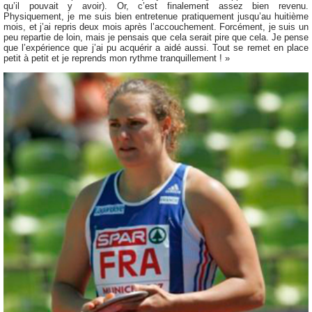
qu’il pouvait y avoir). Or, c’est finalement assez bien revenu.
Physiquement, je me suis bien entretenue pratiquement jusqu’au huitième
mois, et j’ai repris deux mois après l’accouchement. Forcément, je suis un
peu repartie de loin, mais je pensais que cela serait pire que cela. Je pense
que l’expérience que j’ai pu acquérir a aidé aussi. Tout se remet en place
petit à petit et je reprends mon rythme tranquillement ! »