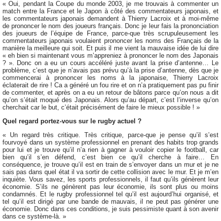
« Oui, pendant la Coupe du monde 2003, je me trouvais à commenter un
match entre la France et le Japon à côté des commentateurs japonais, et
les commentateurs japonais demandent à Thierry Lacroix et à moi-même
de prononcer le nom des joueurs français. Donc je leur fais la prononciation
des joueurs de l’équipe de France, parce-que très scrupuleusement les
commentateurs japonais voulaient prononcer les noms des Français de la
manière la meilleure qui soit. Et puis il me vient la mauvaise idée de lui dire
« eh bien si maintenant vous m’appreniez à prononcer le nom des Japonais
? ». Donc on a eu un cours accéléré juste avant la prise d’antenne… Le
problème, c’est que je n’avais pas prévu qu’à la prise d’antenne, dès que je
commencerai à prononcer les noms à la japonaise, Thierry Lacroix
éclaterait de rire ! Ca a généré un fou rire et on n’a pratiquement pas pu finir
de commenter, et après on a eu un retour de bâtons parce qu’on nous a dit
qu’on s’était moqué des Japonais. Alors qu’au départ, c’est l’inverse qu’on
cherchait car le but, c’était précisément de faire le mieux possible ! »
Quel regard portez-vous sur le rugby actuel ?
« Un regard très critique. Très critique, parce-que je pense qu’il s’est
fourvoyé dans un système professionnel en prenant des habits trop grands
pour lui et je trouve qu’il n’a rien à gagner à vouloir copier le football, car
bien qu’il s’en défend, c’est bien ce qu’il cherche à faire… En
conséquence, je trouve qu’il est en train de s’envoyer dans un mur et je ne
sais pas dans quel état il va sortir de cette collision avec le mur. Et je m’en
inquiète. Vous savez, les sports professionnels, il faut qu’ils génèrent leur
économie. S’ils ne génèrent pas leur économie, ils sont plus ou moins
condamnés. Et le rugby professionnel tel qu’il est aujourd’hui organisé, et
tel qu’il est dirigé par une bande de mauvais, il ne peut pas générer une
économie. Donc dans ces conditions, je suis pessimiste quant à son avenir
dans ce système-là. »