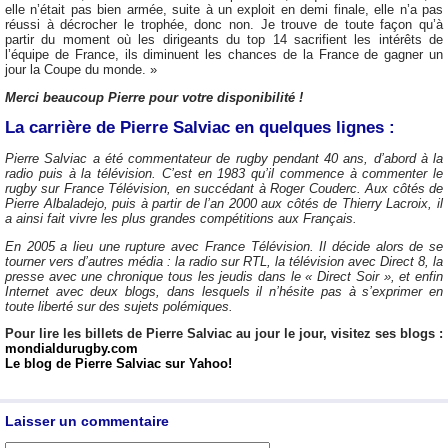
elle n’était pas bien armée, suite à un exploit en demi finale, elle n’a pas
réussi à décrocher le trophée, donc non. Je trouve de toute façon qu’à
partir du moment où les dirigeants du top 14 sacrifient les intérêts de
l’équipe de France, ils diminuent les chances de la France de gagner un
jour la Coupe du monde. »
Merci beaucoup Pierre pour votre disponibilité !
La carrière de Pierre Salviac en quelques lignes :
Pierre Salviac a été commentateur de rugby pendant 40 ans, d’abord à la
radio puis à la télévision. C’est en 1983 qu’il commence à commenter le
rugby sur France Télévision, en succédant à Roger Couderc. Aux côtés de
Pierre Albaladejo, puis à partir de l’an 2000 aux côtés de Thierry Lacroix, il
a ainsi fait vivre les plus grandes compétitions aux Français.
En 2005 a lieu une rupture avec France Télévision. Il décide alors de se
tourner vers d’autres média : la radio sur RTL, la télévision avec Direct 8, la
presse avec une chronique tous les jeudis dans le « Direct Soir », et enfin
Internet avec deux blogs, dans lesquels il n’hésite pas à s’exprimer en
toute liberté sur des sujets polémiques.
Pour lire les billets de Pierre Salviac au jour le jour, visitez ses blogs :
mondialdurugby.com
Le blog de Pierre Salviac sur Yahoo!
Laisser un commentaire