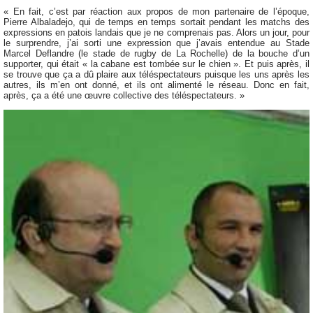
« En fait, c’est par réaction aux propos de mon partenaire de l’époque,
Pierre Albaladejo, qui de temps en temps sortait pendant les matchs des
expressions en patois landais que je ne comprenais pas. Alors un jour, pour
le surprendre, j’ai sorti une expression que j’avais entendue au Stade
Marcel Deflandre (le stade de rugby de La Rochelle) de la bouche d’un
supporter, qui était « la cabane est tombée sur le chien ». Et puis après, il
se trouve que ça a dû plaire aux téléspectateurs puisque les uns après les
autres, ils m’en ont donné, et ils ont alimenté le réseau. Donc en fait,
après, ça a été une œuvre collective des téléspectateurs. »