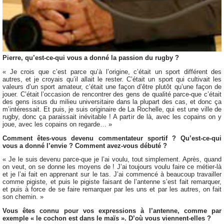
Pierre, qu’est-ce-qui vous a donné la passion du rugby ?
« Je crois que c’est parce qu’à l’origine, c’était un sport différent des
autres, et je croyais qu’il allait le rester. C’était un sport qui cultivait les
valeurs d’un sport amateur, c’était une façon d’être plutôt qu’une façon de
jouer. C’était l’occasion de rencontrer des gens de qualité parce-que c’était
des gens issus du milieu universitaire dans la plupart des cas, et donc ça
m’intéressait. Et puis, je suis originaire de La Rochelle, qui est une ville de
rugby, donc ça paraissait inévitable ! A partir de là, avec les copains on y
joue, avec les copains on regarde… »
Comment êtes-vous devenu commentateur sportif ? Qu’est-ce-qui
vous a donné l’envie ? Comment avez-vous débuté ?
« Je le suis devenu parce-que je l’ai voulu, tout simplement. Après, quand
on veut, on se donne les moyens de ! J’ai toujours voulu faire ce métier-là
et je l’ai fait en apprenant sur le tas. J’ai commencé à beaucoup travailler
comme pigiste, et puis le pigiste faisant de l’antenne s’est fait remarquer,
et puis à force de se faire remarquer par les uns et par les autres, on fait
son chemin. »
Vous êtes connu pour vos expressions à l’antenne, comme par
exemple « le cochon est dans le maïs ». D’où vous viennent-elles ?