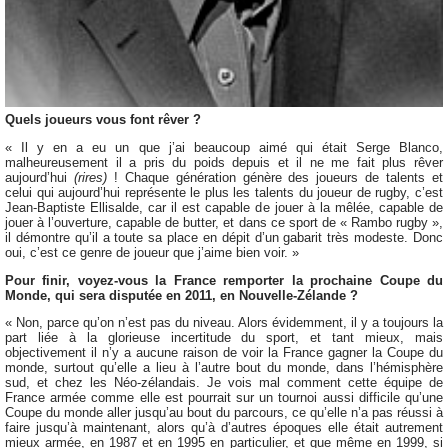
Quels joueurs vous font rêver ?
« Il y en a eu un que j’ai beaucoup aimé qui était Serge Blanco,
malheureusement il a pris du poids depuis et il ne me fait plus rêver
aujourd’hui
(rires)
! Chaque génération génère des joueurs de talents et
celui qui aujourd’hui représente le plus les talents du joueur de rugby, c’est
Jean-Baptiste Ellisalde, car il est capable de jouer à la mêlée, capable de
jouer à l’ouverture, capable de butter, et dans ce sport de « Rambo rugby »,
il démontre qu’il a toute sa place en dépit d’un gabarit très modeste. Donc
oui, c’est ce genre de joueur que j’aime bien voir. »
Pour finir, voyez-vous la France remporter la prochaine Coupe du
Monde, qui sera disputée en 2011, en Nouvelle-Zélande ?
« Non, parce qu’on n’est pas du niveau. Alors évidemment, il y a toujours la
part liée à la glorieuse incertitude du sport, et tant mieux, mais
objectivement il n’y a aucune raison de voir la France gagner la Coupe du
monde, surtout qu’elle a lieu à l’autre bout du monde, dans l’hémisphère
sud, et chez les Néo-zélandais. Je vois mal comment cette équipe de
France armée comme elle est pourrait sur un tournoi aussi difficile qu’une
Coupe du monde aller jusqu’au bout du parcours, ce qu’elle n’a pas réussi à
faire jusqu’à maintenant, alors qu’à d’autres époques elle était autrement
mieux armée, en 1987 et en 1995 en particulier, et que même en 1999, si