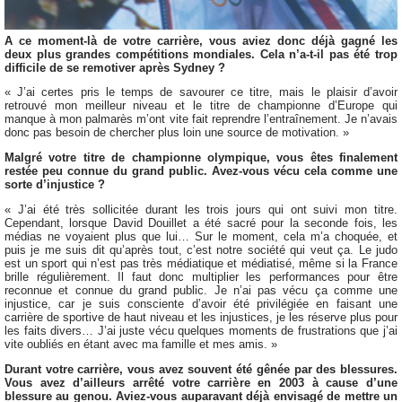
A ce moment-là de votre carrière, vous aviez donc déjà gagné les
deux plus grandes compétitions mondiales. Cela n’a-t-il pas été trop
difficile de se remotiver après Sydney ?
« J’ai certes pris le temps de savourer ce titre, mais le plaisir d’avoir
retrouvé mon meilleur niveau et le titre de championne d’Europe qui
manque à mon palmarès m’ont vite fait reprendre l’entraînement. Je n’avais
donc pas besoin de chercher plus loin une source de motivation. »
Malgré votre titre de championne olympique, vous êtes finalement
restée peu connue du grand public. Avez-vous vécu cela comme une
sorte d’injustice ?
« J’ai été très sollicitée durant les trois jours qui ont suivi mon titre.
Cependant, lorsque David Douillet a été sacré pour la seconde fois, les
médias ne voyaient plus que lui… Sur le moment, cela m’a choquée, et
puis je me suis dit qu’après tout, c’est notre société qui veut ça. Le judo
est un sport qui n’est pas très médiatique et médiatisé, même si la France
brille régulièrement. Il faut donc multiplier les performances pour être
reconnue et connue du grand public. Je n’ai pas vécu ça comme une
injustice, car je suis consciente d’avoir été privilégiée en faisant une
carrière de sportive de haut niveau et les injustices, je les réserve plus pour
les faits divers… J’ai juste vécu quelques moments de frustrations que j’ai
vite oubliés en étant avec ma famille et mes amis. »
Durant votre carrière, vous avez souvent été gênée par des blessures.
Vous avez d’ailleurs arrêté votre carrière en 2003 à cause d’une
blessure au genou. Aviez-vous auparavant déjà envisagé de mettre un