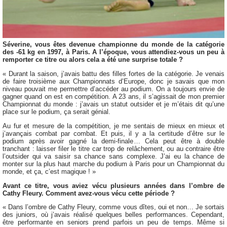
Séverine, vous êtes devenue championne du monde de la catégorie
des -61 kg en 1997, à Paris. A l’époque, vous attendiez-vous un peu à
remporter ce titre ou alors cela a été une surprise totale ?
« Durant la saison, j’avais battu des filles fortes de la catégorie. Je venais
de faire troisième aux Championnats d’Europe, donc je savais que mon
niveau pouvait me permettre d’accéder au podium. On a toujours envie de
gagner quand on est en compétition. A 23 ans, il s’agissait de mon premier
Championnat du monde : j’avais un statut outsider et je m’étais dit qu’une
place sur le podium, ça serait génial.
Au fur et mesure de la compétition, je me sentais de mieux en mieux et
j’avançais combat par combat. Et puis, il y a la certitude d’être sur le
podium après avoir gagné la demi-finale… Cela peut être à double
tranchant : laisser filer le titre car trop de relâchement, ou au contraire être
l’outsider qui va saisir sa chance sans complexe. J’ai eu la chance de
monter sur la plus haut marche du podium à Paris pour un Championnat du
monde, et ça, c’est magique ! »
Avant ce titre, vous aviez vécu plusieurs années dans l’ombre de
Cathy Fleury. Comment avez-vous vécu cette période ?
« Dans l’ombre de Cathy Fleury, comme vous dîtes, oui et non… Je sortais
des juniors, où j’avais réalisé quelques belles performances. Cependant,
être performante en seniors prend parfois un peu de temps. Même si