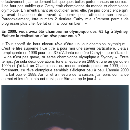
effectivement, j’ai rapidement fait quelques belles performances en seniors,
il ne faut pas oublier que Cathy était championne du monde et championne
olympique. En m’entraînant au quotidien avec elle, j’ai pris conscience qu’il
y avait beaucoup de travail à fournir pour atteindre son niveau.
Paradoxalement, être numéro 2 derrière Cathy m’a sûrement permis de
progresser plus vite. Ce fut un mal pour un bien ! »
En 2000, vous avez été championne olympique des -63 kg à Sydney.
Etait-ce la réalisation d’un rêve pour vous ?
« Tout sportif de haut niveau rêve d’être un jour champion olympique…
C’est le titre suprême ! Ce titre a pour moi une saveur particulière. J’étais
remplaçante en 1996 pour les JO d’Atlanta (derrière Cathy) et je m’étais dit
: « ce n’est pas grave, tu seras championne olympique à Sydney ». Entre
temps, j’ai subi deux opérations (une à l’épaule en 1998 et une au genou en
1999) et j’ai fait un Championnat du monde catastrophique en 1999, donc
forcément, ce rêve olympique semblait s’éloigner peu à peu. L’année 2000
m’a fait oublier 1999. Au fur et à mesure de la saison, j’ai repris confiance
en moi et les résultats ont suivi pour être au top le jour J. »