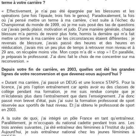
terme à votre carrière ?
« Effectivement, je n’ai pas été épargnée par les blessures et les
opérations (une fois l’épaule, trois fois le genou). Paradoxalement, la fois
où j’ai pensé mettre un terme à ma carrière, c’est suite à l’échec du
Championnat du monde de 1999, où je me suis posé des tas de questions
car j’avais perdu plaisir, motivation et judo. D’une manière générale, chaque
blessure m’a permis de revenir plus forte, hormis la dernière qui m’a fait
mettre un terme à ma carrière car les circonstances étaient différentes : je
revenais de blessure, j’avais passé des heures et des heures en
rééducation, j’avais mis un peu plus de temps à retrouver mon niveau et à
29 ans, on récupère moins vite. Mon corps m’a dit « stop » ! En parallèle,
je préparais le professorat. J’ai donc fait le choix de me concentrer sur ma
reconversion. »
Depuis votre fin de carrière, en 2003, quelles ont été les grandes
lignes de votre reconversion et que devenez-vous aujourd’hui ?
« Durant ma carrière, j’ai passé un DEUG et une licence STAPS. Pour la
licence, j’ai pris l’option entraînement car après avoir eu des classes de
collège pendant ma formation, je me suis rendue compte que je
m’éclaterais plus dans l’entraînement que dans l’enseignement. J’ai donc
passé mon brevet d’état, puis j’ai suivi la formation professorat de sport
réservée aux sportifs de haut niveau. Et j’ai obtenu le professorat de sport
en 2003.
A la suite de quoi, j’ai intégré un pôle France en tant qu’entraîneur.
Parallèlement, je m’occupais du national cadette pendant trois ans. Les
trois années suivantes, j’ai été entraîneur des féminines à l’Institut du judo.
Aujourd’hui, je suis entraîneur national chez les jeunes féminines à