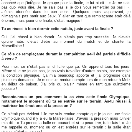
annoncé que j’intégrais le groupe pour la finale, je lui ai dit : « Je ne sais
pas quoi vous dire. Je ne sais pas si je dois vous remercier ou pas ! ».
J’étais étonnée dans le bon sens. Quelques mois auparavant, je
n’imaginais pas partir aux Jeux. Y aller en tant que remplaçante était déjà
énorme, mais jouer une finale, c’était magique !
Tu as réussi à bien dormir cette nuit-là, juste avant la finale ?
Oui, j’ai réussi à bien dormir. Je n’étais pas trop stressée. Je n’avais
qu’une hâte, c’était d’être au moment du match et de chanter la
Marseillaise !
Ce rôle de remplaçante durant la compétition a-t-il été parfois difficile
à vivre ?
Pour moi, ce n’était pas si difficile que ça. On apprend tous les jours.
Même si je ne jouais pas, je pouvais travailler d’autres points, par exemple
la condition physique. Ça m’a beaucoup apporté et j’ai progressé dans
plusieurs domaines. Je m’en suis rendue compte lors de mon retour à Metz
en début de saison. J’ai pris du plaisir, même en tant que quinzième
joueuse !
Raconte-nous un peu comment tu as vécu cette finale Olympique,
notamment le moment où tu es entrée sur le terrain. As-tu réussi à
maitriser tes émotions et la pression ?
Ce n’était pas évident ! Je me suis rendue compte que je jouais une finale
Olympique quand il y a eu la Marseillaise. J’avais la pression mais Olivier
m’a dit : « Tu prends la balle en courant et si tu peux tirer, tu le fais ! ». Je
me rappelle du moment où on est entrées sur le terrain : la salle était
pleine, c’était magique !