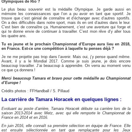
Olympiques de Rio ?
Le plus beau souvenir est la médaille Olympique. Je garde aussi en
mémoire les connaissances que l’on a pu avoir en tant que sportif. Je
trouve que c’est génial de connaître et d’échanger avec d’autres sportifs.
On a des difficultés dans notre sport, mais ils en ont d’autres dans le leur.
C’est bien de connaître ça. Humainement, c’est une aventure qui forge et
qui te donne envie de continuer à travailler. C’est mon rêve d’y aller tous
les quatre ans.
Tu es jeune et le prochain Championnat d’Europe aura lieu en 2018,
en France. Est-ce une compétition à laquelle tu penses déjà ?
Je ne me projette pas trop dans l’avenir. Mais oui, j’y pense quand même.
Avant, il y a le Mondial 2017. Comme je suis jeune, je dois encore
beaucoup travailler. J’ai beaucoup à apprendre. On verra au moment venu
ce que ça donnera !
Merci beaucoup Tamara et bravo pour cette médaille au Championnat
d’Europe !
Crédits photos : FFHandball / S. Pillaud
La carrière de Tamara Horacek en quelques lignes :
Evoluant au poste d’arrière, Tamara Horacek débute sa carrière lors de la
saison 2013-2014 avec Metz, avec qui elle remporte le Championnat de
France en 2014 et en 2016.
En juin 2016, elle connaît sa première sélection en équipe de France. Elle
est ensuite sélectionnée en tant que remplaçante pour les Jeux