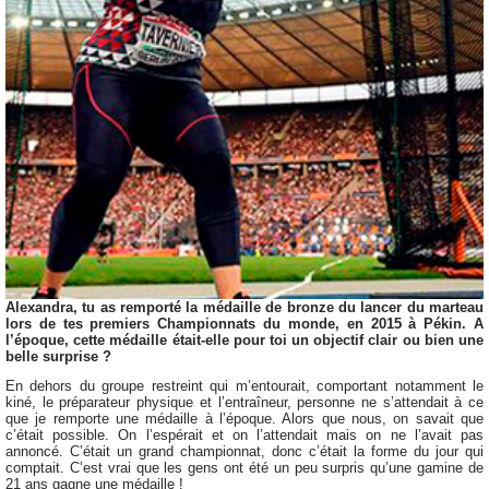
Alexandra, tu as remporté la médaille de bronze du lancer du marteau
lors de tes premiers Championnats du monde, en 2015 à Pékin. A
l’époque, cette médaille était-elle pour toi un objectif clair ou bien une
belle surprise ?
En dehors du groupe restreint qui m’entourait, comportant notamment le
kiné, le préparateur physique et l’entraîneur, personne ne s’attendait à ce
que je remporte une médaille à l’époque. Alors que nous, on savait que
c’était possible. On l’espérait et on l’attendait mais on ne l’avait pas
annoncé. C’était un grand championnat, donc c’était la forme du jour qui
comptait. C’est vrai que les gens ont été un peu surpris qu’une gamine de
21 ans gagne une médaille !