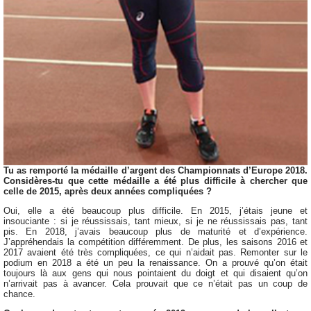
Tu as remporté la médaille d’argent des Championnats d’Europe 2018.
Considères-tu que cette médaille a été plus difficile à chercher que
celle de 2015, après deux années compliquées ?
Oui, elle a été beaucoup plus difficile. En 2015, j’étais jeune et
insouciante : si je réussissais, tant mieux, si je ne réussissais pas, tant
pis. En 2018, j’avais beaucoup plus de maturité et d’expérience.
J’appréhendais la compétition différemment. De plus, les saisons 2016 et
2017 avaient été très compliquées, ce qui n’aidait pas. Remonter sur le
podium en 2018 a été un peu la renaissance. On a prouvé qu’on était
toujours là aux gens qui nous pointaient du doigt et qui disaient qu’on
n’arrivait pas à avancer. Cela prouvait que ce n’était pas un coup de
chance.