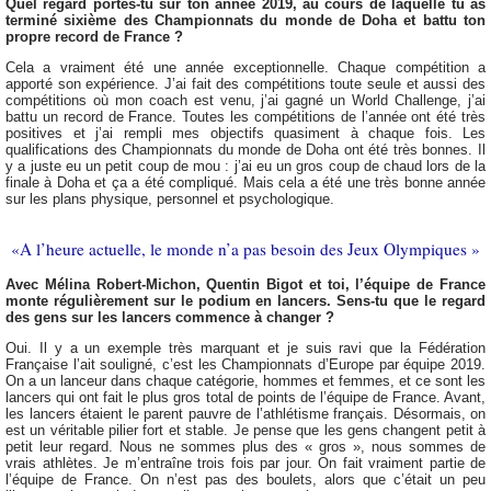
Quel regard portes-tu sur ton année 2019, au cours de laquelle tu as
terminé sixième des Championnats du monde de Doha et battu ton
propre record de France ?
Cela a vraiment été une année exceptionnelle. Chaque compétition a
apporté son expérience. J’ai fait des compétitions toute seule et aussi des
compétitions où mon coach est venu, j’ai gagné un World Challenge, j’ai
battu un record de France. Toutes les compétitions de l’année ont été très
positives et j’ai rempli mes objectifs quasiment à chaque fois. Les
qualifications des Championnats du monde de Doha ont été très bonnes. Il
y a juste eu un petit coup de mou : j’ai eu un gros coup de chaud lors de la
finale à Doha et ça a été compliqué. Mais cela a été une très bonne année
sur les plans physique, personnel et psychologique.
«A l’heure actuelle, le monde n’a pas besoin des Jeux Olympiques »
Avec Mélina Robert-Michon, Quentin Bigot et toi, l’équipe de France
monte régulièrement sur le podium en lancers. Sens-tu que le regard
des gens sur les lancers commence à changer ?
Oui. Il y a un exemple très marquant et je suis ravi que la Fédération
Française l’ait souligné, c’est les Championnats d’Europe par équipe 2019.
On a un lanceur dans chaque catégorie, hommes et femmes, et ce sont les
lancers qui ont fait le plus gros total de points de l’équipe de France. Avant,
les lancers étaient le parent pauvre de l’athlétisme français. Désormais, on
est un véritable pilier fort et stable. Je pense que les gens changent petit à
petit leur regard. Nous ne sommes plus des « gros », nous sommes de
vrais athlètes. Je m’entraîne trois fois par jour. On fait vraiment partie de
l’équipe de France. On n’est pas des boulets, alors que c’était un peu