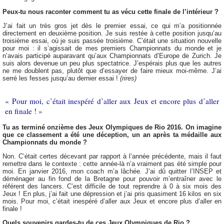
Peux-tu nous raconter comment tu as vécu cette finale de l’intérieur ?
J’ai fait un très gros jet dès le premier essai, ce qui m’a positionnée
directement en deuxième position. Je suis restée à cette position jusqu’au
troisième essai, où je suis passée troisième. C’était une situation nouvelle
pour moi : il s’agissait de mes premiers Championnats du monde et je
n’avais participé auparavant qu’aux Championnats d’Europe de Zurich. Je
suis alors devenue un peu plus spectatrice. J’espérais plus que les autres
ne me doublent pas, plutôt que d’essayer de faire mieux moi-même. J’ai
serré les fesses jusqu’au dernier essai !
(rires)
« Pour moi, c’était inespéré d’aller aux Jeux et encore plus d’aller
en finale ! »
Tu as terminé onzième des Jeux Olympiques de Rio 2016. On imagine
que ce classement a été une déception, un an après ta médaille aux
Championnats du monde ?
Non. C’était certes décevant par rapport à l’année précédente, mais il faut
remettre dans le contexte : cette année-là n’a vraiment pas été simple pour
moi. En janvier 2016, mon coach m’a lâchée. J’ai dû quitter l’INSEP et
déménager au fin fond de la Bretagne pour pouvoir m’entraîner avec le
référent des lancers. C’est difficile de tout reprendre à 0 à six mois des
Jeux ! En plus, j’ai fait une dépression et j’ai pris quasiment 16 kilos en six
mois. Pour moi, c’était inespéré d’aller aux Jeux et encore plus d’aller en
finale !
Quels souvenirs gardes-tu de ces Jeux Olympiques de Rio ?