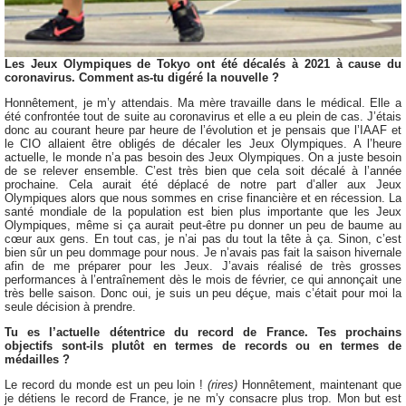
Les Jeux Olympiques de Tokyo ont été décalés à 2021 à cause du
coronavirus. Comment as-tu digéré la nouvelle ?
Honnêtement, je m’y attendais. Ma mère travaille dans le médical. Elle a
été confrontée tout de suite au coronavirus et elle a eu plein de cas. J’étais
donc au courant heure par heure de l’évolution et je pensais que l’IAAF et
le CIO allaient être obligés de décaler les Jeux Olympiques. A l’heure
actuelle, le monde n’a pas besoin des Jeux Olympiques. On a juste besoin
de se relever ensemble. C’est très bien que cela soit décalé à l’année
prochaine. Cela aurait été déplacé de notre part d’aller aux Jeux
Olympiques alors que nous sommes en crise financière et en récession. La
santé mondiale de la population est bien plus importante que les Jeux
Olympiques, même si ça aurait peut-être pu donner un peu de baume au
cœur aux gens. En tout cas, je n’ai pas du tout la tête à ça. Sinon, c’est
bien sûr un peu dommage pour nous. Je n’avais pas fait la saison hivernale
afin de me préparer pour les Jeux. J’avais réalisé de très grosses
performances à l’entraînement dès le mois de février, ce qui annonçait une
très belle saison. Donc oui, je suis un peu déçue, mais c’était pour moi la
seule décision à prendre.
Tu es l’actuelle détentrice du record de France. Tes prochains
objectifs sont-ils plutôt en termes de records ou en termes de
médailles ?
Le record du monde est un peu loin !
(rires)
Honnêtement, maintenant que
je détiens le record de France, je ne m’y consacre plus trop. Mon but est