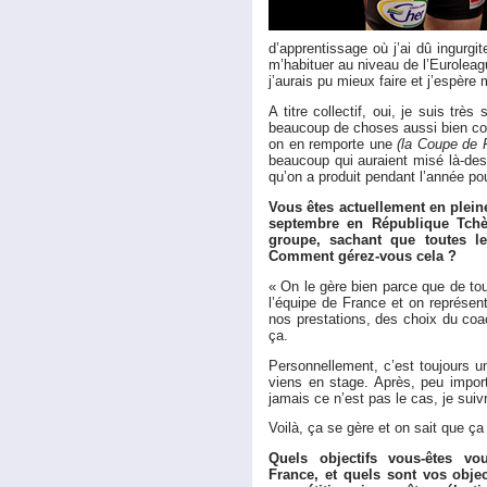
d’apprentissage où j’ai dû ingurgit
m’habituer au niveau de l’Euroleag
j’aurais pu mieux faire et j’espère
A titre collectif, oui, je suis trè
beaucoup de choses aussi bien colle
on en remporte une
(la Coupe de F
beaucoup qui auraient misé là-dessu
qu’on a produit pendant l’année pou
Vous êtes actuellement en plei
septembre en République Tchèqu
groupe, sachant que toutes l
Comment gérez-vous cela ?
« On le gère bien parce que de tout
l’équipe de France et on représe
nos prestations, des choix du co
ça.
Personnellement, c’est toujours un
viens en stage. Après, peu import
jamais ce n’est pas le cas, je su
Voilà, ça se gère et on sait que ça
Quels objectifs vous-êtes vo
France, et quels sont vos objec