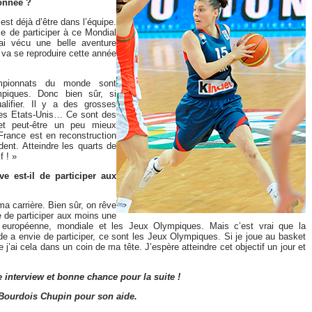
ionnée ?
’est déjà d’être dans l’équipe.
ce de participer à ce Mondial
’ai vécu une belle aventure
a va se reproduire cette année
mpionnats du monde sont
mpiques. Donc bien sûr, si
ualifier. Il y a des grosses
les Etats-Unis… Ce sont des
 et peut-être un peu mieux
France est en reconstruction
dent. Atteindre les quarts de
f ! »
ve est-il de participer aux
 ma carrière. Bien sûr, on rêve
e de participer aux moins une
: européenne, mondiale et les Jeux Olympiques. Mais c’est vrai que la
de a envie de participer, ce sont les Jeux Olympiques. Si je joue au basket
e j’ai cela dans un coin de ma tête. J’espère atteindre cet objectif un jour et
 interview et bonne chance pour la suite !
Bourdois Chupin pour son aide.