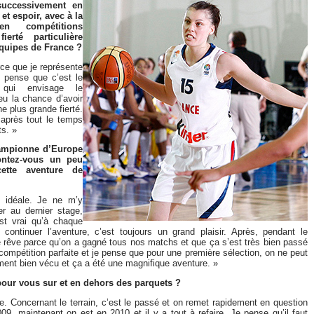
successivement en
et espoir, avec à la
n compétitions
ierté particulière
 équipes de France ?
rce que je représente
 pense que c’est le
 qui envisage le
eu la chance d’avoir
e plus grande fierté.
r après tout le temps
s. »
hampionne d’Europe
ontez-vous un peu
tte aventure de
e idéale. Je ne m’y
r au dernier stage,
est vrai qu’à chaque
ontinuer l’aventure, c’est toujours un grand plaisir. Après, pendant le
 rêve parce qu’on a gagné tous nos matchs et que ça s’est très bien passé
la compétition parfaite et je pense que pour une première sélection, on ne peut
iment bien vécu et ça a été une magnifique aventure. »
 pour vous sur et en dehors des parquets ?
. Concernant le terrain, c’est le passé et on remet rapidement en question
 2009, maintenant on est en 2010 et il y a tout à refaire. Je pense qu’il faut