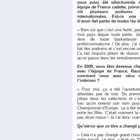
vous aviez été sélectionnée 
équipe de France cadette, junior 
clé plusieurs podiums e
internationales. Est-ce une f
d’avoir fait partie de toutes les
« Bien sûr que c’est une fierté, pa
mon pays depuis toute petite. Je
rêve de toute basketteuse
professionnalisme ! De plus, j’ai 
fait des podiums et c’est encore un
Ca fait toujours plaisir de réussi
qu’on passe dans les entraînement
En 2009, vous êtes devenue c
avec l’équipe de France. Rac
comment vous avez vécu ce
l’intérieur ?
« Pour moi, ça a été l’aventur
attendais pas du tout. Du premie
j’étais dans les sélections et c’
fois qu’on entend son nom pour c
Championnat d’Europe, ça a été le
entre les filles. C’était vraiment 
pas rêver mieux ! Je l’ai donc vra
Qu’est-ce que ce titre a changé
« Cela n’a pas changé grand chose
notre travail. Le titre, c’était en