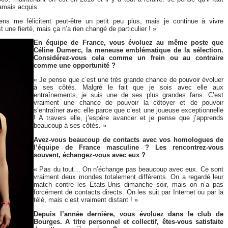
jamais acquis.
ns me félicitent peut-être un petit peu plus, mais je continue à vivre
 une fierté, mais ça n’a rien changé de particulier ! »
En équipe de France, vous évoluez au même poste que
Céline Dumerc, la meneuse emblématique de la sélection.
Considérez-vous cela comme un frein ou au contraire
comme une opportunité ?
« Je pense que c’est une très grande chance de pouvoir évoluer
à ses côtés. Malgré le fait que je sois avec elle aux
entraînements, je suis une de ses plus grandes fans. C’est
vraiment une chance de pouvoir la côtoyer et de pouvoir
s’entraîner avec elle parce que c’est une joueuse exceptionnelle
! A travers elle, j’espère avancer et je pense que j’apprends
beaucoup à ses côtés. »
Avez-vous beaucoup de contacts avec vos homologues de
l’équipe de France masculine ? Les rencontrez-vous
souvent, échangez-vous avec eux ?
« Pas du tout… On n’échange pas beaucoup avec eux. Ce sont
vraiment deux mondes totalement différents. On a regardé leur
match contre les Etats-Unis dimanche soir, mais on n’a pas
forcément de contacts directs. On les suit par Internet ou par la
télé, mais c’est vraiment distant ! »
Depuis l’année dernière, vous évoluez dans le club de
Bourges. A titre personnel et collectif, êtes-vous satisfaite