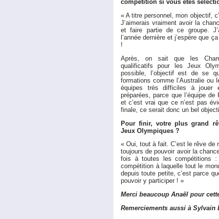
compétition si vous êtes sélect
« A titre personnel, mon objectif, c
J’aimerais vraiment avoir la chan
et faire partie de ce groupe. J
l’année dernière et j’espère que ç
!
Après, on sait que les Cha
qualificatifs pour les Jeux Oly
possible, l’objectif est de se q
formations comme l’Australie ou 
équipes très difficiles à jouer
préparées, parce que l’équipe de 
et c’est vrai que ce n’est pas évi
finale, ce serait donc un bel objecti
Pour finir, votre plus grand rê
Jeux Olympiques ?
« Oui, tout à fait. C’est le rêve de
toujours de pouvoir avoir la chanc
fois à toutes les compétitions 
compétition à laquelle tout le mon
depuis toute petite, c’est parce qu
pouvoir y participer ! »
Merci beaucoup Anaël pour cette
Remerciements aussi à Sylvain 