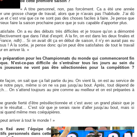
de cette première saison ?
« A titre personnel, non, pas forcément. Ca a été une année
er une grosse charge de travail, alors que je n’avais pas l’habitude. J’ai dû
ue et c’est vrai que ce ne sont pas des choses faciles à faire. Je pense que
 mieux faire la saison prochaine parce que je suis capable d’apporter plus.
s satisfaite. On a eu des débuts très difficiles et je trouve qu’on a démontré
ctivement que dans l’état d’esprit. A la fin, on est dans les deux finales et
rance, ndlr)
… Si on avait dit ça en début de saison, il n’y en aurait pas eu
s ! A la sortie, je pense donc qu’on peut être satisfaites de tout le travail
r en arriver là. »
ne préparation pour les Championnats du monde qui commenceront fin
e. N’est-ce-pas difficile de s’entraîner tous les jours au sein du
es joueuses ne vont pas être sélectionnées pour la compétition ?
e façon, on sait que ça fait partie du jeu. On vient là, on est au service de
nte notre pays, même si on ne va pas jusqu’au bout. Après, tout dépend de
ach… On s’attend toujours au pire comme au meilleur et on est préparées à
e grande fierté d’être présélectionnée et c’est avec un grand plaisir que je
e le résultat… C’est sûr que je serais ravie d’aller jusqu’au bout, mais si
ivrai quand même mes coéquipières.
 peut arriver à tout le monde ! »
us fixé avec l’équipe de
tifs personnels dans cette