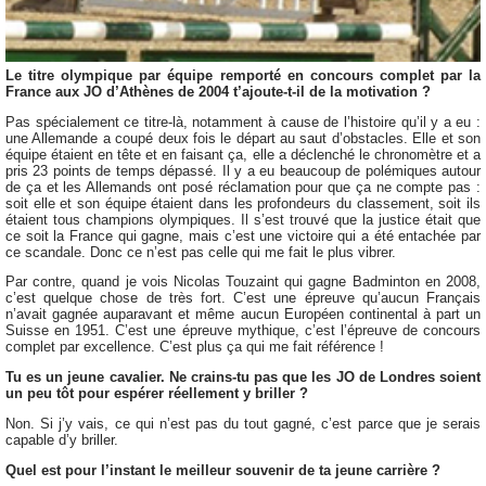
Le titre olympique par équipe remporté en concours complet par la
France aux JO d’Athènes de 2004 t’ajoute-t-il de la motivation ?
Pas spécialement ce titre-là, notamment à cause de l’histoire qu’il y a eu :
une Allemande a coupé deux fois le départ au saut d’obstacles. Elle et son
équipe étaient en tête et en faisant ça, elle a déclenché le chronomètre et a
pris 23 points de temps dépassé. Il y a eu beaucoup de polémiques autour
de ça et les Allemands ont posé réclamation pour que ça ne compte pas :
soit elle et son équipe étaient dans les profondeurs du classement, soit ils
étaient tous champions olympiques. Il s’est trouvé que la justice était que
ce soit la France qui gagne, mais c’est une victoire qui a été entachée par
ce scandale. Donc ce n’est pas celle qui me fait le plus vibrer.
Par contre, quand je vois Nicolas Touzaint qui gagne Badminton en 2008,
c’est quelque chose de très fort. C’est une épreuve qu’aucun Français
n’avait gagnée auparavant et même aucun Européen continental à part un
Suisse en 1951. C’est une épreuve mythique, c’est l’épreuve de concours
complet par excellence. C’est plus ça qui me fait référence !
Tu es un jeune cavalier. Ne crains-tu pas que les JO de Londres soient
un peu tôt pour espérer réellement y briller ?
Non. Si j’y vais, ce qui n’est pas du tout gagné, c’est parce que je serais
capable d’y briller.
Quel est pour l’instant le meilleur souvenir de ta jeune carrière ?