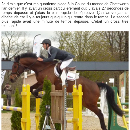
Je dirais que c’est ma quatrième place à la Coupe du monde de Chatsworth
l’an dernier. Il y avait un cross particulièrement dur. J’avais 27 secondes de
temps dépassé et j’étais le plus rapide de l’épreuve. Ça n’arrive jamais
d’habitude car il y a toujours quelqu’un qui rentre dans le temps. Le second
plus rapide avait une minute de temps dépassé. C’était un cross très
excitant !