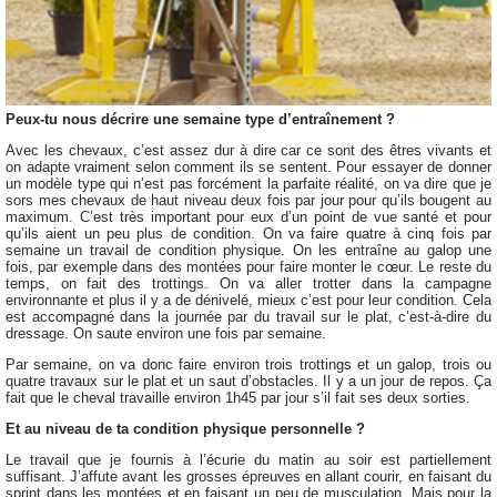
Peux-tu nous décrire une semaine type d’entraînement ?
Avec les chevaux, c’est assez dur à dire car ce sont des êtres vivants et
on adapte vraiment selon comment ils se sentent. Pour essayer de donner
un modèle type qui n’est pas forcément la parfaite réalité, on va dire que je
sors mes chevaux de haut niveau deux fois par jour pour qu’ils bougent au
maximum. C’est très important pour eux d’un point de vue santé et pour
qu’ils aient un peu plus de condition. On va faire quatre à cinq fois par
semaine un travail de condition physique. On les entraîne au galop une
fois, par exemple dans des montées pour faire monter le cœur. Le reste du
temps, on fait des trottings. On va aller trotter dans la campagne
environnante et plus il y a de dénivelé, mieux c’est pour leur condition. Cela
est accompagné dans la journée par du travail sur le plat, c’est-à-dire du
dressage. On saute environ une fois par semaine.
Par semaine, on va donc faire environ trois trottings et un galop, trois ou
quatre travaux sur le plat et un saut d’obstacles. Il y a un jour de repos. Ça
fait que le cheval travaille environ 1h45 par jour s’il fait ses deux sorties.
Et au niveau de ta condition physique personnelle ?
Le travail que je fournis à l’écurie du matin au soir est partiellement
suffisant. J’affute avant les grosses épreuves en allant courir, en faisant du
sprint dans les montées et en faisant un peu de musculation. Mais pour la