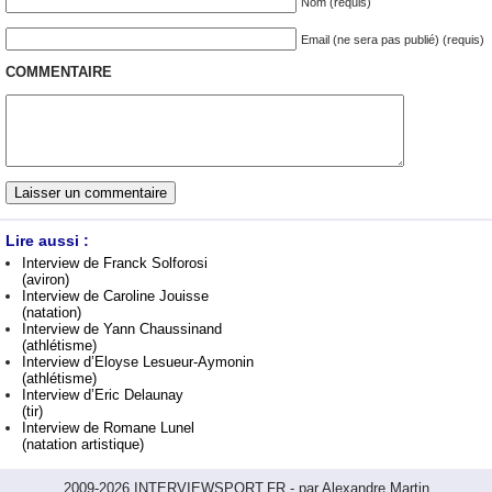
Nom (requis)
Email (ne sera pas publié) (requis)
COMMENTAIRE
Lire aussi :
Interview de Franck Solforosi
(aviron)
Interview de Caroline Jouisse
(natation)
Interview de Yann Chaussinand
(athlétisme)
Interview d’Eloyse Lesueur-Aymonin
(athlétisme)
Interview d’Eric Delaunay
(tir)
Interview de Romane Lunel
(natation artistique)
2009-2026 INTERVIEWSPORT.FR - par Alexandre Martin