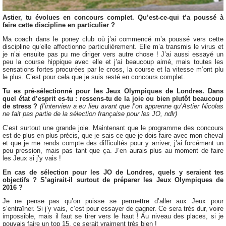
Astier, tu évolues en concours complet. Qu’est-ce-qui t’a poussé à
faire cette discipline en particulier ?
Ma coach dans le poney club où j’ai commencé m’a poussé vers cette
discipline qu’elle affectionne particulièrement. Elle m’a transmis le virus et
je n’ai ensuite pas pu me diriger vers autre chose ! J’ai aussi essayé un
peu la course hippique avec elle et j’ai beaucoup aimé, mais toutes les
sensations fortes procurées par le cross, la course et la vitesse m’ont plu
le plus. C’est pour cela que je suis resté en concours complet.
Tu es pré-sélectionné pour les Jeux Olympiques de Londres. Dans
quel état d’esprit es-tu : ressens-tu de la joie ou bien plutôt beaucoup
de stress ?
(l’interview a eu lieu avant que l’on apprenne qu’Astier Nicolas
ne fait pas partie de la sélection française pour les JO, ndlr)
C’est surtout une grande joie. Maintenant que le programme des concours
est de plus en plus précis, que je sais ce que je dois faire avec mon cheval
et que je me rends compte des difficultés pour y arriver, j’ai forcément un
peu pression, mais pas tant que ça. J’en aurais plus au moment de faire
les Jeux si j’y vais !
En cas de sélection pour les JO de Londres, quels y seraient tes
objectifs ? S’agirait-il surtout de préparer les Jeux Olympiques de
2016 ?
Je ne pense pas qu’on puisse se permettre d’aller aux Jeux pour
s’entraîner. Si j’y vais, c’est pour essayer de gagner. Ce sera très dur, voire
impossible, mais il faut se tirer vers le haut ! Au niveau des places, si je
pouvais faire un top 15, ce serait vraiment très bien !