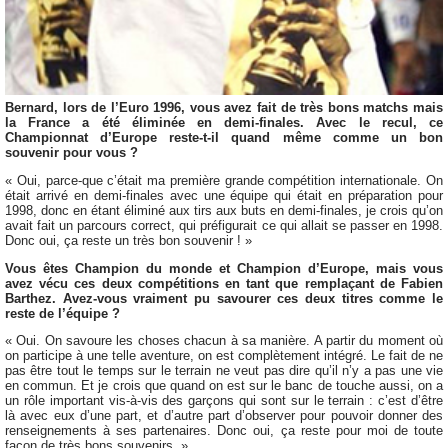
Bernard, lors de l’Euro 1996, vous avez fait de très bons matchs mais
la France a été éliminée en demi-finales. Avec le recul, ce
Championnat d’Europe reste-t-il quand même comme un bon
souvenir pour vous ?
« Oui, parce-que c’était ma première grande compétition internationale. On
était arrivé en demi-finales avec une équipe qui était en préparation pour
1998, donc en étant éliminé aux tirs aux buts en demi-finales, je crois qu’on
avait fait un parcours correct, qui préfigurait ce qui allait se passer en 1998.
Donc oui, ça reste un très bon souvenir ! »
Vous êtes Champion du monde et Champion d’Europe, mais vous
avez vécu ces deux compétitions en tant que remplaçant de Fabien
Barthez. Avez-vous vraiment pu savourer ces deux titres comme le
reste de l’équipe ?
« Oui. On savoure les choses chacun à sa manière. A partir du moment où
on participe à une telle aventure, on est complètement intégré. Le fait de ne
pas être tout le temps sur le terrain ne veut pas dire qu’il n’y a pas une vie
en commun. Et je crois que quand on est sur le banc de touche aussi, on a
un rôle important vis-à-vis des garçons qui sont sur le terrain : c’est d’être
là avec eux d’une part, et d’autre part d’observer pour pouvoir donner des
renseignements à ses partenaires. Donc oui, ça reste pour moi de toute
façon de très bons souvenirs. »