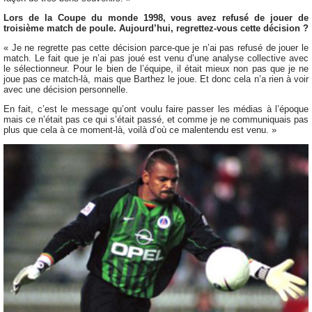
Lors de la Coupe du monde 1998, vous avez refusé de jouer de
troisième match de poule. Aujourd’hui, regrettez-vous cette décision ?
« Je ne regrette pas cette décision parce-que je n’ai pas refusé de jouer le
match. Le fait que je n’ai pas joué est venu d’une analyse collective avec
le sélectionneur. Pour le bien de l’équipe, il était mieux non pas que je ne
joue pas ce match-là, mais que Barthez le joue. Et donc cela n’a rien à voir
avec une décision personnelle.
En fait, c’est le message qu’ont voulu faire passer les médias à l’époque
mais ce n’était pas ce qui s’était passé, et comme je ne communiquais pas
plus que cela à ce moment-là, voilà d’où ce malentendu est venu. »