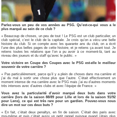
Parlez-vous un peu de vos années au PSG. Qu’est-ce-qui vous a le
plus marqué au sein de ce club ?
« Beaucoup de choses, un peu de tout ! Le PSG est un club particulier, un
club spécial, c’est le club de la capitale. Je crois qu’on a vécu une belle
histoire du club. Si on compte avec les quarante ans du club, on a écrit
l’une des plus belles pages de cette histoire, et je retiens ça avant tout. Je
retiens toutes les relations que l’on a pu avoir à ce moment-là, tant au
niveau des joueurs et du staff qu’avec le public. »
Votre victoire en Coupe des Coupes avec le PSG est-elle le meilleur
souvenir de votre carrière ?
« Pas particulièrement, parce qu’il y a plein de choses dans ma carrière et
j’ai du mal à sortir une chose plus que l’autre. C’était effectivement un
moment intense de ma carrière avec le PSG mais j’ai eu d’autres moments
très intenses avec d’autres clubs et avec l’équipe de France. »
Vous avez la particularité d’avoir marqué deux buts dans votre
carrière (lors de la saison 88/89 pour Lille et lors de la saison 91/92
pour Lens), ce qui est très rare pour un gardien. Pouvez-vous nous
dire un mot sur ces deux buts ?
« En fait, c’était deux penaltys, en fin de saison. C’était des paris avec
moi-même et puis c’était aussi un petit rappel puisque quand j’étais plus