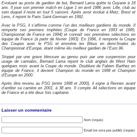
Evoluant au poste de gardien de but, Bernard Lama quitte la Guyane à 18
ans. Il joue son premier match en Ligue 1 en avril 1986 avec Lille, club au
sein duquel il reste en tout 5 saisons. Après avoir évolué à Metz, Brest et
Lens, il rejoint le Paris Saint-Germain en 1992.
Avec le PSG, il s’affirme comme l’un des meilleurs gardiens du monde. Il
remporte ses premiers trophées (Coupe de France en 1993 et 1995,
Championnat de France en 1994) et connaît ses premières sélections en
équipe de France (à partir de février 1993). En 1996, il remporte la Coupe
des Coupes avec le PSG et emmène les Bleus en demi-finales du
Championnat d’Europe, étant même élu meilleur gardien de l’Euro 96.
Stoppé par une grave blessure au genou puis par une suspension pour
usage de cannabis, Bernard Lama rejoint le club anglais de West Ham
quelques mois avant la Coupe du monde. Doublure de Fabien Barthez en
équipe de France, il devient Champion du monde en 1998 et Champion
d’Europe en 2000.
Après être revenu au PSG (entre 1998 et 2000), il signe à Rennes avant
d’arrêter sa carrière en 2001, à 38 ans. Il compte 44 sélections en équipe
de France et a été deux fois capitaine.
Laisser un commentaire
Nom (requis)
Email (ne sera pas publié) (requis)