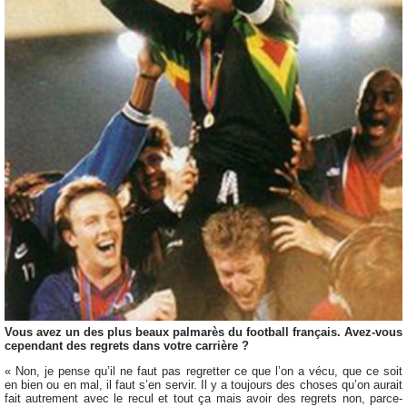
Vous avez un des plus beaux palmarès du football français. Avez-vous
cependant des regrets dans votre carrière ?
« Non, je pense qu’il ne faut pas regretter ce que l’on a vécu, que ce soit
en bien ou en mal, il faut s’en servir. Il y a toujours des choses qu’on aurait
fait autrement avec le recul et tout ça mais avoir des regrets non, parce-