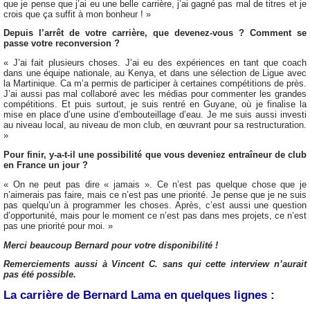
que je pense que j’ai eu une belle carrière, j’ai gagné pas mal de titres et je
crois que ça suffit à mon bonheur ! »
Depuis l’arrêt de votre carrière, que devenez-vous ? Comment se
passe votre reconversion ?
« J’ai fait plusieurs choses. J’ai eu des expériences en tant que coach
dans une équipe nationale, au Kenya, et dans une sélection de Ligue avec
la Martinique. Ca m’a permis de participer à certaines compétitions de près.
J’ai aussi pas mal collaboré avec les médias pour commenter les grandes
compétitions. Et puis surtout, je suis rentré en Guyane, où je finalise la
mise en place d’une usine d’embouteillage d’eau. Je me suis aussi investi
au niveau local, au niveau de mon club, en œuvrant pour sa restructuration.
»
Pour finir, y-a-t-il une possibilité que vous deveniez entraîneur de club
en France un jour ?
« On ne peut pas dire « jamais ». Ce n’est pas quelque chose que je
n’aimerais pas faire, mais ce n’est pas une priorité. Je pense que je ne suis
pas quelqu’un à programmer les choses. Après, c’est aussi une question
d’opportunité, mais pour le moment ce n’est pas dans mes projets, ce n’est
pas une priorité pour moi. »
Merci beaucoup Bernard pour votre disponibilité !
Remerciements aussi à Vincent C. sans qui cette interview n’aurait
pas été possible.
La carrière de Bernard Lama en quelques lignes :