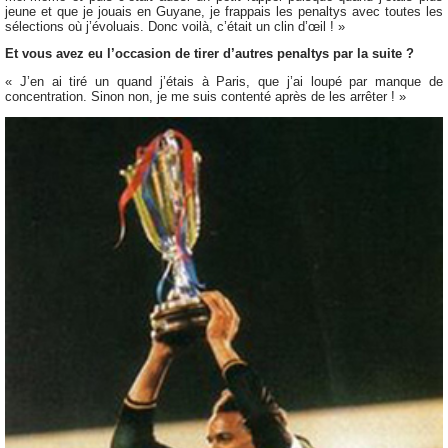
jeune et que je jouais en Guyane, je frappais les penaltys avec toutes les
sélections où j’évoluais. Donc voilà, c’était un clin d’œil ! »
Et vous avez eu l’occasion de tirer d’autres penaltys par la suite ?
« J’en ai tiré un quand j’étais à Paris, que j’ai loupé par manque de
concentration. Sinon non, je me suis contenté après de les arrêter ! »