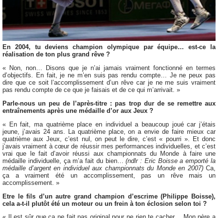
En 2004, tu deviens champion olympique par équipe… est-ce la
réalisation de ton plus grand rêve ?
« Non, non… Disons que je n’ai jamais vraiment fonctionné en termes
d’objectifs. En fait, je ne m’en suis pas rendu compte… Je ne peux pas
dire que ce soit l’accomplissement d’un rêve car je ne me suis vraiment
pas rendu compte de ce que je faisais et de ce qui m’arrivait. »
Parle-nous un peu de l’après-titre : pas trop dur de se remettre aux
entraînements après une médaille d’or aux Jeux ?
« En fait, ma quatrième place en individuel a beaucoup joué car j’étais
jeune, j’avais 24 ans. La quatrième place, on a envie de faire mieux car
quatrième aux Jeux, c’est nul, on peut le dire, c’est « pourri ». Et donc
j’avais vraiment à cœur de réussir mes performances individuelles, et c’est
vrai que le fait d’avoir réussi aux championnats du Monde à faire une
médaille individuelle, ça m’a fait du bien…
(ndlr : Eric Boisse a emporté la
médaille d’argent en individuel aux championnats du Monde en 2007)
Ca,
ça a vraiment été un accomplissement, pas un rêve mais un
accomplissement. »
Etre le fils d’un autre grand champion d’escrime (Philippe Boisse),
cela a-t-il plutôt été un moteur ou un frein à ton éclosion selon toi ?
« Il est sûr que ça ne fait pas original pour ne rien te cacher… Mon père a