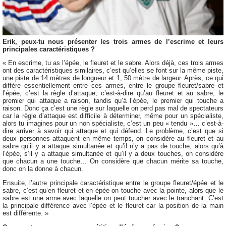
Erik, peux-tu nous présenter les trois armes de l’escrime et leurs
principales caractéristiques ?
« En escrime, tu as l’épée, le fleuret et le sabre. Alors déjà, ces trois armes
ont des caractéristiques similaires, c’est qu’elles se font sur la même piste,
une piste de 14 mètres de longueur et 1, 50 mètre de largeur. Après, ce qui
diffère essentiellement entre ces armes, entre le groupe fleuret/sabre et
l’épée, c’est la règle d’attaque, c’est-à-dire qu’au fleuret et au sabre, le
premier qui attaque a raison, tandis qu’à l’épée, le premier qui touche a
raison. Donc ça c’est une règle sur laquelle on perd pas mal de spectateurs
car la règle d’attaque est difficile à déterminer, même pour un spécialiste,
alors tu imagines pour un non spécialiste, c’est un peu « tendu »… c’est-à-
dire arriver à savoir qui attaque et qui défend. Le problème, c’est que si
deux personnes attaquent en même temps, on considère au fleuret et au
sabre qu’il y a attaque simultanée et qu’il n’y a pas de touche, alors qu’à
l’épée, s’il y a attaque simultanée et qu’il y a deux touches, on considère
que chacun a une touche… On considère que chacun mérite sa touche,
donc on la donne à chacun.
Ensuite, l’autre principale caractéristique entre le groupe fleuret/épée et le
sabre, c’est qu’en fleuret et en épée on touche avec la pointe, alors que le
sabre est une arme avec laquelle on peut toucher avec le tranchant. C’est
la principale différence avec l’épée et le fleuret car la position de la main
est différente. »