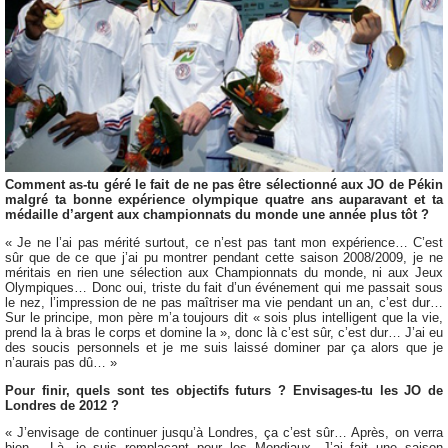
Comment as-tu géré le fait de ne pas être sélectionné aux JO de Pékin
malgré ta bonne expérience olympique quatre ans auparavant et ta
médaille d’argent aux championnats du monde une année plus tôt ?
« Je ne l’ai pas mérité surtout, ce n’est pas tant mon expérience… C’est
sûr que de ce que j’ai pu montrer pendant cette saison 2008/2009, je ne
méritais en rien une sélection aux Championnats du monde, ni aux Jeux
Olympiques… Donc oui, triste du fait d’un événement qui me passait sous
le nez, l’impression de ne pas maîtriser ma vie pendant un an, c’est dur…
Sur le principe, mon père m’a toujours dit « sois plus intelligent que la vie,
prend la à bras le corps et domine la », donc là c’est sûr, c’est dur… J’ai eu
des soucis personnels et je me suis laissé dominer par ça alors que je
n’aurais pas dû… »
Pour finir, quels sont tes objectifs futurs ? Envisages-tu les JO de
Londres de 2012 ?
« J’envisage de continuer jusqu’à Londres, ça c’est sûr… Après, on verra
bien… Là, je suis remplaçant pour les Mondiaux. J’ai fait une saison