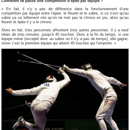
Comment se passe une compétition d’épée par équipe ?
« En fait, il n’y a pas de différence dans le fonctionnement d’une
compétition par équipe entre l’épée, le fleuret et le sabre, si ce n’est qu’au
sabre ça va tellement vite qu’on ne met pas le chrono en jeu, alors qu’au
fleuret et épée il y a le chrono.
Alors en fait, trois personnes affrontent trois autres personnes. Il y a neuf
relais de trois minutes, jusqu’à 45 touches. Donc à la fin du temps, si une
équipe mène (excepté donc au sabre où il n’y a pas de temps), elle gagne,
sinon c’est la première équipe qui atteint 45 touches qui l’emporte. »