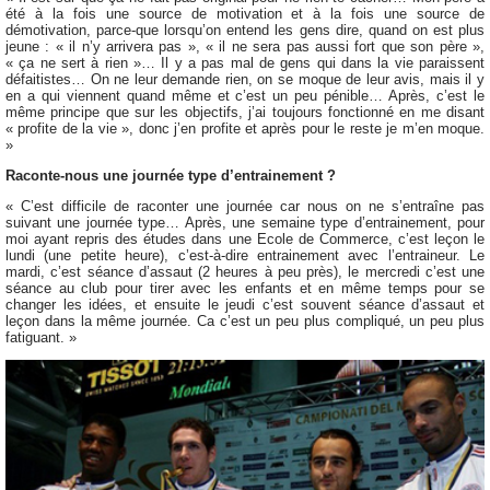
été à la fois une source de motivation et à la fois une source de
démotivation, parce-que lorsqu’on entend les gens dire, quand on est plus
jeune : « il n’y arrivera pas », « il ne sera pas aussi fort que son père »,
« ça ne sert à rien »… Il y a pas mal de gens qui dans la vie paraissent
défaitistes… On ne leur demande rien, on se moque de leur avis, mais il y
en a qui viennent quand même et c’est un peu pénible… Après, c’est le
même principe que sur les objectifs, j’ai toujours fonctionné en me disant
« profite de la vie », donc j’en profite et après pour le reste je m’en moque.
»
Raconte-nous une journée type d’entrainement ?
« C’est difficile de raconter une journée car nous on ne s’entraîne pas
suivant une journée type… Après, une semaine type d’entrainement, pour
moi ayant repris des études dans une Ecole de Commerce, c’est leçon le
lundi (une petite heure), c’est-à-dire entrainement avec l’entraineur. Le
mardi, c’est séance d’assaut (2 heures à peu près), le mercredi c’est une
séance au club pour tirer avec les enfants et en même temps pour se
changer les idées, et ensuite le jeudi c’est souvent séance d’assaut et
leçon dans la même journée. Ca c’est un peu plus compliqué, un peu plus
fatiguant. »