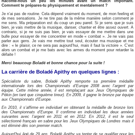
Raconte-nous un peu les minutes avant un match important.
Comment te prépares-tu physiquement et mentalement ?
Je n’ai pas de routine. Cela dépend vraiment du moment, de mon feeling et
de mes sensations. Je ne tire pas de la même manière selon comment je
me sens. Ma préparation est du coup un peu pareil. Si je sens que je suis
bien, je vais mettre de la musique, danser, chanter et être assez ouvert. A
contrario, si je ne suis pas bien, je vais essayer de me mettre dans une
bulle pour essayer de me concentrer en mode « combat ». Je ne vais pas
parler aux gens. Je vais me mettre tout seul, écouter ma musique et me
dire : « le plaisir, ce ne sera pas aujourd’hui, mais il faut la victoire ». C’est
alors un combat et je me bats avec les armes du moment pour retarder la
défaite !
Merci beaucoup Boladé et bonne chance pour la suite !
La carrière de Boladé Apithy en quelques lignes :
Spécialiste du sabre, Boladé Apithy remporte sa première médaille
internationale lors des Championnats d’Europe 2008 avec l’argent par
équipe. Cette même année, il est remplaçant aux Jeux Olympiques de
Pékin (en tant que cinquième tireur). En 2009, il gagne le bronze par équipe
aux Championnats d’Europe.
En 2010, il s’affirme en individuel en obtenant la médaille de bronze lors
des Championnats d’Europe. Il confirme en individuel les deux années
suivantes avec l’argent en 2011 et en 2012. En 2012, il est le seul
sélectionné français en sabre pour les Jeux Olympiques de Londres mais il
est éliminé dès son premier match.
Aujourd’hui âgé de 29 ans, Boladé Apithy va tenter de se qualifier pour les