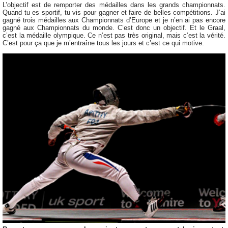
L’objectif est de remporter des médailles dans les grands championnats.
Quand tu es sportif, tu vis pour gagner et faire de belles compétitions. J’ai
gagné trois médailles aux Championnats d’Europe et je n’en ai pas encore
gagné aux Championnats du monde. C’est donc un objectif. Et le Graal,
c’est la médaille olympique. Ce n’est pas très original, mais c’est la vérité.
C’est pour ça que je m’entraîne tous les jours et c’est ce qui motive.