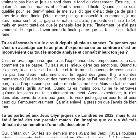
vraiment pas bien et je suis sorti dans le fond du classement. Ensuite, j’ai
galéré à tous les matchs et c’était vraiment difficile. Quand je me suis
qualifié pour les demi-finales, je me suis dit que c’était déjà ça de pris !
Lors de la demi-finale, j’étais mené puis ça a basculé à un moment, je me
suis mieux senti et j’ai gagné le match. Ensuite, j’ai perdu en finale 15-14,
mais en ayant tenté ce que je pensais être juste. Finalement, je n’ai pas
vraiment de regrets d’avoir perdu la finale parce que j’ai fait ce qu’il fallait
faire !
Tu es désormais sur le circuit depuis plusieurs années. Tu penses que
c’est un avantage car tu as plus d’expérience ou au contraire c’est un
inconvénient car tout le monde analyse et connaît mieux ton jeu ?
C’est un avantage parce que tu as l’expérience des compétitions et tu sais
comment ça se passe. Tu sais aussi mieux gérer tes émotions. Quand tu
es jeune, tu as envie de bien faire et tu te mets beaucoup de pression qui
n’a pas lieu d’être, notamment sur le regard des gens. Il y a eu des
moments où j’ai été bon et des moments où je ne l’ai pas été. Quand tu es
bon, tu as l’impression que tout le monde t’aime bien. Mais en fait, ce sont
tes résultats qu’ils aiment. Quand tu es moins bon, tu ne te retrouves
qu’avec les gens qui te soutiennent vraiment. Avec l’expérience, tu n’as
donc plus envie de plaire aux gens : tu veux juste gagner pour toi et pour
ceux qui t’entourent vraiment. Ça m’a enlevé la pression que j’avais de bien
faire.
Tu as participé aux Jeux Olympiques de Londres en 2012, mais tu as
été éliminé dès ton premier match. On imagine que cela a été très
difficile de se remettre d’une telle déception ?
Oui, c’était dur. Sur les six derniers mois avant les Jeux, j’avais toujours
atteint les quarts-de-finale ou le podium. Quand je suis allé à Londres, je