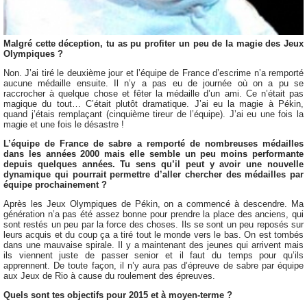
Malgré cette déception, tu as pu profiter un peu de la magie des Jeux
Olympiques ?
Non. J’ai tiré le deuxième jour et l’équipe de France d’escrime n’a remporté
aucune médaille ensuite. Il n’y a pas eu de journée où on a pu se
raccrocher à quelque chose et fêter la médaille d’un ami. Ce n’était pas
magique du tout… C’était plutôt dramatique. J’ai eu la magie à Pékin,
quand j’étais remplaçant (cinquième tireur de l’équipe). J’ai eu une fois la
magie et une fois le désastre !
L’équipe de France de sabre a remporté de nombreuses médailles
dans les années 2000 mais elle semble un peu moins performante
depuis quelques années. Tu sens qu’il peut y avoir une nouvelle
dynamique qui pourrait permettre d’aller chercher des médailles par
équipe prochainement ?
Après les Jeux Olympiques de Pékin, on a commencé à descendre. Ma
génération n’a pas été assez bonne pour prendre la place des anciens, qui
sont restés un peu par la force des choses. Ils se sont un peu reposés sur
leurs acquis et du coup ça a tiré tout le monde vers le bas. On est tombés
dans une mauvaise spirale. Il y a maintenant des jeunes qui arrivent mais
ils viennent juste de passer senior et il faut du temps pour qu’ils
apprennent. De toute façon, il n’y aura pas d’épreuve de sabre par équipe
aux Jeux de Rio à cause du roulement des épreuves.
Quels sont tes objectifs pour 2015 et à moyen-terme ?