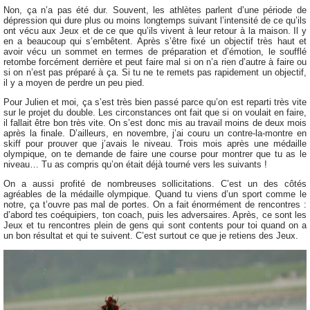
Non, ça n’a pas été dur. Souvent, les athlètes parlent d’une période de
dépression qui dure plus ou moins longtemps suivant l’intensité de ce qu’ils
ont vécu aux Jeux et de ce que qu’ils vivent à leur retour à la maison. Il y
en a beaucoup qui s’embêtent. Après s’être fixé un objectif très haut et
avoir vécu un sommet en termes de préparation et d’émotion, le soufflé
retombe forcément derrière et peut faire mal si on n’a rien d’autre à faire ou
si on n’est pas préparé à ça. Si tu ne te remets pas rapidement un objectif,
il y a moyen de perdre un peu pied.
Pour Julien et moi, ça s’est très bien passé parce qu’on est reparti très vite
sur le projet du double. Les circonstances ont fait que si on voulait en faire,
il fallait être bon très vite. On s’est donc mis au travail moins de deux mois
après la finale. D’ailleurs, en novembre, j’ai couru un contre-la-montre en
skiff pour prouver que j’avais le niveau. Trois mois après une médaille
olympique, on te demande de faire une course pour montrer que tu as le
niveau… Tu as compris qu’on était déjà tourné vers les suivants !
On a aussi profité de nombreuses sollicitations. C’est un des côtés
agréables de la médaille olympique. Quand tu viens d’un sport comme le
notre, ça t’ouvre pas mal de portes. On a fait énormément de rencontres :
d’abord tes coéquipiers, ton coach, puis les adversaires. Après, ce sont les
Jeux et tu rencontres plein de gens qui sont contents pour toi quand on a
un bon résultat et qui te suivent. C’est surtout ce que je retiens des Jeux.