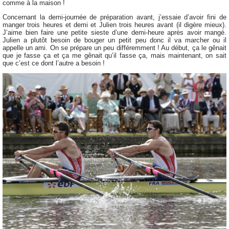
comme à la maison !
Concernant la demi-journée de préparation avant, j’essaie d’avoir fini de
manger trois heures et demi et Julien trois heures avant (il digère mieux).
J’aime bien faire une petite sieste d’une demi-heure après avoir mangé.
Julien a plutôt besoin de bouger un petit peu donc il va marcher ou il
appelle un ami. On se prépare un peu différemment ! Au début, ça le gênait
que je fasse ça et ça me gênait qu’il fasse ça, mais maintenant, on sait
que c’est ce dont l’autre a besoin !