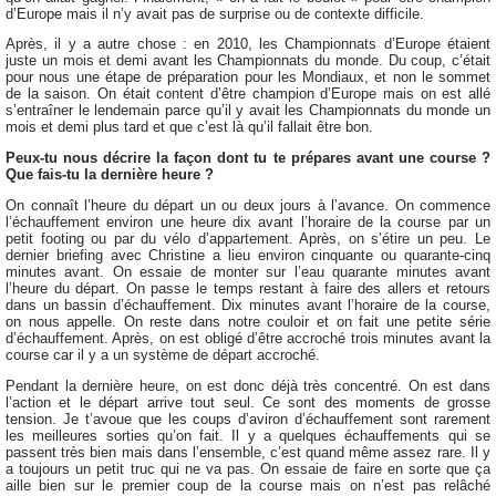
d’Europe mais il n’y avait pas de surprise ou de contexte difficile.
Après, il y a autre chose : en 2010, les Championnats d’Europe étaient
juste un mois et demi avant les Championnats du monde. Du coup, c’était
pour nous une étape de préparation pour les Mondiaux, et non le sommet
de la saison. On était content d’être champion d’Europe mais on est allé
s’entraîner le lendemain parce qu’il y avait les Championnats du monde un
mois et demi plus tard et que c’est là qu’il fallait être bon.
Peux-tu nous décrire la façon dont tu te prépares avant une course ?
Que fais-tu la dernière heure ?
On connaît l’heure du départ un ou deux jours à l’avance. On commence
l’échauffement environ une heure dix avant l’horaire de la course par un
petit footing ou par du vélo d’appartement. Après, on s’étire un peu. Le
dernier briefing avec Christine a lieu environ cinquante ou quarante-cinq
minutes avant. On essaie de monter sur l’eau quarante minutes avant
l’heure du départ. On passe le temps restant à faire des allers et retours
dans un bassin d’échauffement. Dix minutes avant l’horaire de la course,
on nous appelle. On reste dans notre couloir et on fait une petite série
d’échauffement. Après, on est obligé d’être accroché trois minutes avant la
course car il y a un système de départ accroché.
Pendant la dernière heure, on est donc déjà très concentré. On est dans
l’action et le départ arrive tout seul. Ce sont des moments de grosse
tension. Je t’avoue que les coups d’aviron d’échauffement sont rarement
les meilleures sorties qu’on fait. Il y a quelques échauffements qui se
passent très bien mais dans l’ensemble, c’est quand même assez rare. Il y
a toujours un petit truc qui ne va pas. On essaie de faire en sorte que ça
aille bien sur le premier coup de la course mais on n’est pas relâché