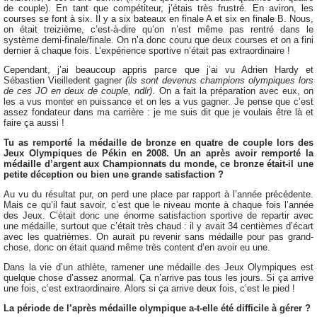
de couple). En tant que compétiteur, j’étais très frustré. En aviron, les
courses se font à six. Il y a six bateaux en finale A et six en finale B. Nous,
on était treizième, c’est-à-dire qu’on n’est même pas rentré dans le
système demi-finale/finale. On n’a donc couru que deux courses et on a fini
dernier à chaque fois. L’expérience sportive n’était pas extraordinaire !
Cependant, j’ai beaucoup appris parce que j’ai vu Adrien Hardy et
Sébastien Vieilledent gagner
(ils sont devenus champions olympiques lors
de ces JO en deux de couple, ndlr)
. On a fait la préparation avec eux, on
les a vus monter en puissance et on les a vus gagner. Je pense que c’est
assez fondateur dans ma carrière : je me suis dit que je voulais être là et
faire ça aussi !
Tu as remporté la médaille de bronze en quatre de couple lors des
Jeux Olympiques de Pékin en 2008. Un an après avoir remporté la
médaille d’argent aux Championnats du monde, ce bronze était-il une
petite déception ou bien une grande satisfaction ?
Au vu du résultat pur, on perd une place par rapport à l’année précédente.
Mais ce qu’il faut savoir, c’est que le niveau monte à chaque fois l’année
des Jeux. C’était donc une énorme satisfaction sportive de repartir avec
une médaille, surtout que c’était très chaud : il y avait 34 centièmes d’écart
avec les quatrièmes. On aurait pu revenir sans médaille pour pas grand-
chose, donc on était quand même très content d’en avoir eu une.
Dans la vie d’un athlète, ramener une médaille des Jeux Olympiques est
quelque chose d’assez anormal. Ça n’arrive pas tous les jours. Si ça arrive
une fois, c’est extraordinaire. Alors si ça arrive deux fois, c’est le pied !
La période de l’après médaille olympique a-t-elle été difficile à gérer ?