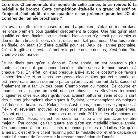
Lors des Championnats du monde de cette année, tu as remporté la
médaille de bronze. Cette compétition était-elle un grand objectif ou
l’objectif était plutôt de se qualifier et se préparer pour les JO de
Londres de l’année prochaine ?
Il y avait en effet deux choses à faire. La première, c’était de rentrer dans
les onze premiers pour qualifier directement la coque. Une fois qu’on était
qualifié en demi-finales, on se doutait bien qu’on n’y serait pas dernier et
dernier de la finale B, donc c’était quasiment fait pour nous. Une fois rentré
en finale, on était sûr d’être qualifié pour les Jeux de l’année prochaine.
C’était le gâteau. Il restait à mettre la petite cerise dessus, c’est-à-dire être
champion du monde.
Je ne dirais pas qu’on a échoué. Cette année, on est beaucoup plus
content du résultat que l’année dernière, même si on a terminé troisième à
chaque fois. En effet, on était presque arrivé avec le costume de favoris
l’année dernière et on a pris une grosse claque alors que cette année, on
est arrivé sans aucun costume parce qu’on n’avait rien fait de la saison et
finalement on a fait un très beau Championnat du monde. De course en
course, on a gagné un petit quelque chose. Les Slovènes terminent
cinquièmes chez eux alors qu’ils nous avaient battus en série et qu’ils sont
des clients (champions olympiques à Sydney, vice-champions olympiques
à Athènes et finalistes à Pékin). Les Australiens, champions olympiques à
Pékin et revenant motivés et avec des moyens, finissent quatrièmes.
Devant nous, il y a les champions du monde 2010 et les champions du
monde 2009. Nous, on est les seuls au milieu à ne pas avoir de titre
majeur ! Par contre, ça fait quatre ans qu’on est médaillé chaque année.
On commence à être des clients reconnus pour les médailles. Ce qu’on
aimerait, c’est être le client reconnu pour la médaille d’or et être capable de
sortir LA course de l’année sur la grosse compétition de l’année.