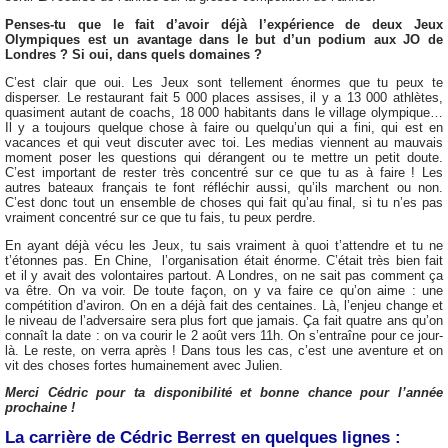
Penses-tu que le fait d’avoir déjà l’expérience de deux Jeux
Olympiques est un avantage dans le but d’un podium aux JO de
Londres ? Si oui, dans quels domaines ?
C’est clair que oui. Les Jeux sont tellement énormes que tu peux te
disperser. Le restaurant fait 5 000 places assises, il y a 13 000 athlètes,
quasiment autant de coachs, 18 000 habitants dans le village olympique…
Il y a toujours quelque chose à faire ou quelqu’un qui a fini, qui est en
vacances et qui veut discuter avec toi. Les medias viennent au mauvais
moment poser les questions qui dérangent ou te mettre un petit doute.
C’est important de rester très concentré sur ce que tu as à faire ! Les
autres bateaux français te font réfléchir aussi, qu’ils marchent ou non.
C’est donc tout un ensemble de choses qui fait qu’au final, si tu n’es pas
vraiment concentré sur ce que tu fais, tu peux perdre.
En ayant déjà vécu les Jeux, tu sais vraiment à quoi t’attendre et tu ne
t’étonnes pas. En Chine, l’organisation était énorme. C’était très bien fait
et il y avait des volontaires partout. A Londres, on ne sait pas comment ça
va être. On va voir. De toute façon, on y va faire ce qu’on aime : une
compétition d’aviron. On en a déjà fait des centaines. Là, l’enjeu change et
le niveau de l’adversaire sera plus fort que jamais. Ça fait quatre ans qu’on
connaît la date : on va courir le 2 août vers 11h. On s’entraîne pour ce jour-
là. Le reste, on verra après ! Dans tous les cas, c’est une aventure et on
vit des choses fortes humainement avec Julien.
Merci Cédric pour ta disponibilité et bonne chance pour l’année
prochaine !
La carrière de Cédric Berrest en quelques lignes :