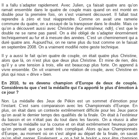
Il a fallu s’adapter rapidement. Avec Julien, ça faisait quatre ans qu’on
ramait ensemble dans le quatre de couple mais quand on est monté en
double pour la première fois, on s’est vraiment découvert. Il fallait tout
reprendre à zéro et tout réapprendre. Comme on avait une ramerie
commune du quatre, on a essayé de la transposer dans le double. Mais ce
qu’on a découvert aussi avec Christine
(leur entraîneur, ndlr)
, c’est que le
double ne se rame pas pareil. On a été obligé de s’adapter énormément
techniquement au fur et à mesure des années. C’est un cheminement qui a
duré quatre ans. Aujourd’hui, on ne rame plus du tout comme on le faisait
en septembre 2008. On a vraiment modifié notre geste technique.
Il y a aussi le fait qu’en quatre de couple, on était quatre plus Christine,
alors que là, on n’est plus que deux plus Christine. Et mine de rien, dès
qu’il y a une tension à trois, elle est beaucoup plus forte. On apprend à
vivre ensemble. On vit vraiment une relation de couple, avec Christine en
plus qui nous « drive » bien.
En 2010, tu es devenu champion d’Europe de deux de couple.
Considères-tu que c’est la médaille qui t’a apporté le plus d’émotion à
ce jour ?
Non. La médaille des Jeux de Pékin est un sommet d’émotion pour
l’instant. C’est sans comparaison avec les Championnats d’Europe. En
plus, on était dans un contexte extrêmement difficile pour les Jeux parce
qu’on avait le dernier temps des qualifiés de la finale. On était à l’extérieur
du bassin et on n’était pas du tout dans les favoris. On a réussi à aller
chercher la médaille sur la course et on était extrêmement heureux parce
qu’on pensait que ça serait très compliqué. Alors qu’aux Championnats
d’Europe, au moment où on s’est aligné au départ de la finale, on savait
qu’on allait gagner. Finalement, « on a fait le boulot » pour être champion