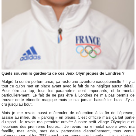
Quels souvenirs gardes-tu de ces Jeux Olympiques de Londres ?
Malgré la contre-performance, ça reste une aventure exceptionnelle ! Il y a
tout ce qu’on met en place avant avec le fait de ne négliger aucun détail.
Pour être au top, tous les paramètres sont importants, et le mental
particulièrement. Le fait de ne pas être à Londres ne m’a pas permis de
trouver cette étincelle magique mais je n’ai jamais baissé les bras. J’y ai
cru jusqu’au bout.
Mais je me revois aussi m’écrouler de déception à la fin de l’épreuve,
assise au milieu du « parking » en pleurs. C’est difficile mais ça fait partie
du sport. Je revois ma première arrivée à notre petit village Olympique et
l’euphorie des premières heures… Je revois ma « medal race » avec ma
famille, mes amis, mes deux partenaires d’entraînement, tous venus
m’encourager, et les 2000 spectateurs venus voir la voile… Il y avait aussi