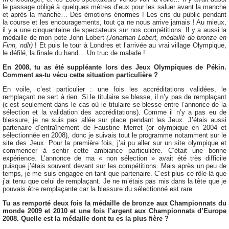
le passage obligé à quelques mètres d’eux pour les saluer avant la manche
et après la manche… Des émotions énormes ! Les cris du public pendant
la course et les encouragements, tout ça ne nous arrive jamais ! Au mieux,
il y a une cinquantaine de spectateurs sur nos compétitions. Il y a aussi la
médaille de mon pote John Lobert
(Jonathan Lobert, médaillé de bronze en
Finn, ndlr)
! Et puis le tour à Londres et l’arrivée au vrai village Olympique,
le défilé, la finale du hand… Un truc de malade !
En 2008, tu as été suppléante lors des Jeux Olympiques de Pékin.
Comment as-tu vécu cette situation particulière ?
En voile, c’est particulier : une fois les accréditations validées, le
remplaçant ne sert à rien. Si le titulaire se blesse, il n’y pas de remplaçant
(c’est seulement dans le cas où le titulaire se blesse entre l’annonce de la
sélection et la validation des accréditations). Comme il n’y a pas eu de
blessure, je ne suis pas allée sur place pendant les Jeux. J’étais aussi
partenaire d’entraînement de Faustine Merret (or olympique en 2004 et
sélectionnée en 2008), donc je suivais tout le programme notamment sur le
site des Jeux. Pour la première fois, j’ai pu aller sur un site olympique et
commencer à sentir cette ambiance particulière. C’était une bonne
expérience. L’annonce de ma « non sélection » avait été très difficile
puisque j’étais souvent devant sur les compétitions. Mais après un peu de
temps, je me suis engagée en tant que partenaire. C’est plus ce rôle-là que
j’ai tenu que celui de remplaçant. Je ne m’étais pas mis dans la tête que je
pouvais être remplaçante car la blessure du sélectionné est rare.
Tu as remporté deux fois la médaille de bronze aux Championnats du
monde 2009 et 2010 et une fois l’argent aux Championnats d’Europe
2008. Quelle est la médaille dont tu es la plus fière ?