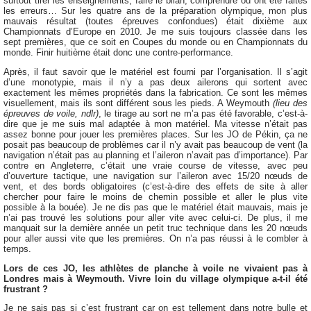
surtout tirer les enseignements, faire le bilan, comprendre où ont été faites
les erreurs… Sur les quatre ans de la préparation olympique, mon plus
mauvais résultat (toutes épreuves confondues) était dixième aux
Championnats d’Europe en 2010. Je me suis toujours classée dans les
sept premières, que ce soit en Coupes du monde ou en Championnats du
monde. Finir huitième était donc une contre-performance.
Après, il faut savoir que le matériel est fourni par l’organisation. Il s’agit
d’une monotypie, mais il n’y a pas deux ailerons qui sortent avec
exactement les mêmes propriétés dans la fabrication. Ce sont les mêmes
visuellement, mais ils sont différent sous les pieds. A Weymouth
(lieu des
épreuves de voile, ndlr)
, le tirage au sort ne m’a pas été favorable, c’est-à-
dire que je me suis mal adaptée à mon matériel. Ma vitesse n’était pas
assez bonne pour jouer les premières places. Sur les JO de Pékin, ça ne
posait pas beaucoup de problèmes car il n’y avait pas beaucoup de vent (la
navigation n’était pas au planning et l’aileron n’avait pas d’importance). Par
contre en Angleterre, c’était une vraie course de vitesse, avec peu
d’ouverture tactique, une navigation sur l’aileron avec 15/20 nœuds de
vent, et des bords obligatoires (c’est-à-dire des effets de site à aller
chercher pour faire le moins de chemin possible et aller le plus vite
possible à la bouée). Je ne dis pas que le matériel était mauvais, mais je
n’ai pas trouvé les solutions pour aller vite avec celui-ci. De plus, il me
manquait sur la dernière année un petit truc technique dans les 20 nœuds
pour aller aussi vite que les premières. On n’a pas réussi à le combler à
temps.
Lors de ces JO, les athlètes de planche à voile ne vivaient pas à
Londres mais à Weymouth. Vivre loin du village olympique a-t-il été
frustrant ?
Je ne sais pas si c’est frustrant car on est tellement dans notre bulle et