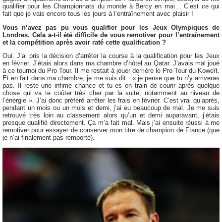
qualifier pour les Championnats du monde à Bercy en mai… C’est ce qui
fait que je vais encore tous les jours à l’entraînement avec plaisir !
Vous n’avez pas pu vous qualifier pour les Jeux Olympiques de
Londres. Cela a-t-il été difficile de vous remotiver pour l’entraînement
et la compétition après avoir raté cette qualification ?
Oui. J’ai pris la décision d’arrêter la course à la qualification pour les Jeux
en février. J’étais alors dans ma chambre d’hôtel au Qatar. J’avais mal joué
à ce tournoi du Pro Tour. Il me restait à jouer derrière le Pro Tour du Koweït.
Et en fait dans ma chambre, je me suis dit : « je pense que tu n’y arriveras
pas. Il reste une infime chance et tu es en train de courir après quelque
chose qui va te coûter très cher par la suite, notamment au niveau de
l’énergie ». J’ai donc préféré arrêter les frais en février. C’est vrai qu’après,
pendant un mois ou un mois et demi, j’ai eu beaucoup de mal. Je me suis
retrouvé très loin au classement alors qu’un et demi auparavant, j’étais
presque qualifié directement. Ça m’a fait mal. Mais j’ai ensuite réussi à me
remotiver pour essayer de conserver mon titre de champion de France (que
je n’ai finalement pas remporté).