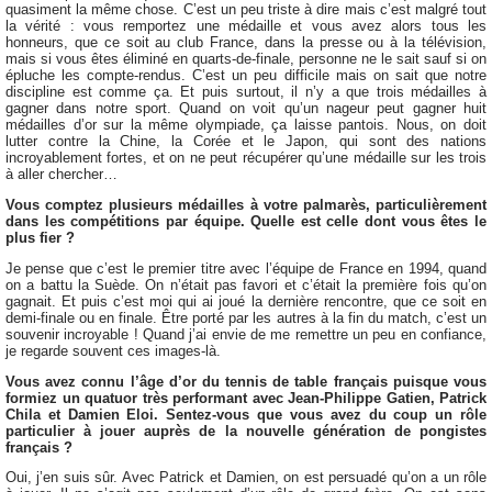
quasiment la même chose. C’est un peu triste à dire mais c’est malgré tout
la vérité : vous remportez une médaille et vous avez alors tous les
honneurs, que ce soit au club France, dans la presse ou à la télévision,
mais si vous êtes éliminé en quarts-de-finale, personne ne le sait sauf si on
épluche les compte-rendus. C’est un peu difficile mais on sait que notre
discipline est comme ça. Et puis surtout, il n’y a que trois médailles à
gagner dans notre sport. Quand on voit qu’un nageur peut gagner huit
médailles d’or sur la même olympiade, ça laisse pantois. Nous, on doit
lutter contre la Chine, la Corée et le Japon, qui sont des nations
incroyablement fortes, et on ne peut récupérer qu’une médaille sur les trois
à aller chercher…
Vous comptez plusieurs médailles à votre palmarès, particulièrement
dans les compétitions par équipe. Quelle est celle dont vous êtes le
plus fier ?
Je pense que c’est le premier titre avec l’équipe de France en 1994, quand
on a battu la Suède. On n’était pas favori et c’était la première fois qu’on
gagnait. Et puis c’est moi qui ai joué la dernière rencontre, que ce soit en
demi-finale ou en finale. Être porté par les autres à la fin du match, c’est un
souvenir incroyable ! Quand j’ai envie de me remettre un peu en confiance,
je regarde souvent ces images-là.
Vous avez connu l’âge d’or du tennis de table français puisque vous
formiez un quatuor très performant avec Jean-Philippe Gatien, Patrick
Chila et Damien Eloi. Sentez-vous que vous avez du coup un rôle
particulier à jouer auprès de la nouvelle génération de pongistes
français ?
Oui, j’en suis sûr. Avec Patrick et Damien, on est persuadé qu’on a un rôle