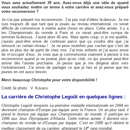
Vous avez actuellement 39 ans. Avez-vous déjà une idée de quand
vous souhaitez mettre un terme à votre carrière et avez-vous préparé
votre reconversion ?
Je n’ai pas préparé ma reconversion. J’ai pas mal d’idées là-dessus. Je me
suis toujours dit que tant que je jouais au niveau international, ce serait
difficile de commencer à mettre autre chose en place. Cette année, il y a
les Championnats du monde à Paris et ce serait peut-être sympa de
terminer là-dessus. J’aurai alors 40 ans. Mais après coup, si je me qualifie,
j’aurais peut-être envie de continuer parce que ça voudra dire que j’ai
retrouvé un certain niveau ! Je ne peux toutefois pas cacher que c’est de
plus en plus dur de partir de chez moi. J’ai trois enfants et j’ai aussi envie
de m’occuper d’eux. Je crois que je commencerai vraiment à penser à ma
reconversion quand je ne jouerai plus qu’en club, ce qui pourrait peut-être
arriver dès l’année prochaine. Je pense que je me dirigerai alors vers
l’entraînement. J’ai envie de partager ce que je fais et je pense que les
jeunes en ont aussi besoin.
Merci beaucoup Christophe pour votre disponibilité !
Crédit 3e photo : V. Kovacs
La carrière de Christophe Legoût en quelques lignes :
Christophe Legoût remporte sa première médaille internationale en 1994 en
devenant champion d’Europe par équipe avec la France. Un an plus tard, il
prend le bronze par équipe aux Championnats du monde. Il participe en
1996 aux Jeux Olympiques d’Atlanta. Cette même année, il devient vice-
champion du monde et d’Europe par équipe. C’est en 1999 qu’il obtient le
e
meilleur classement de sa carrière, atteignant le 14
rang mondial.