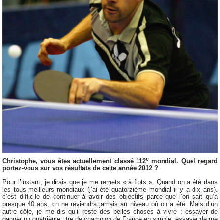
e
Christophe, vous êtes actuellement classé 112
mondial. Quel regard
portez-vous sur vos résultats de cette année 2012 ?
Pour l’instant, je dirais que je me remets « à flots ». Quand on a été dans
les tous meilleurs mondiaux (j’ai été quatorzième mondial il y a dix ans),
c’est difficile de continuer à avoir des objectifs parce que l’on sait qu’à
presque 40 ans, on ne reviendra jamais au niveau où on a été. Mais d’un
autre côté, je me dis qu’il reste des belles choses à vivre : essayer de
gagner un quatrième titre de champion de France en simple, essayer de me