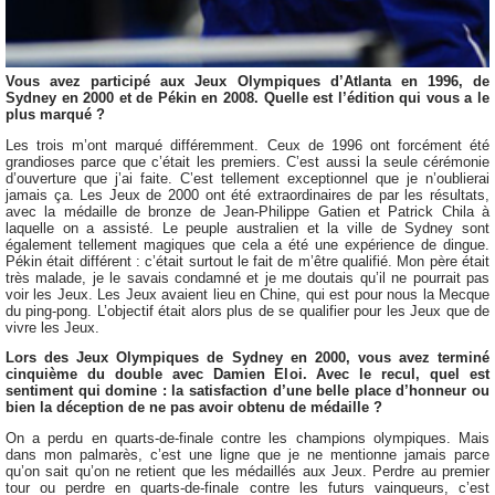
Vous avez participé aux Jeux Olympiques d’Atlanta en 1996, de
Sydney en 2000 et de Pékin en 2008. Quelle est l’édition qui vous a le
plus marqué ?
Les trois m’ont marqué différemment. Ceux de 1996 ont forcément été
grandioses parce que c’était les premiers. C’est aussi la seule cérémonie
d’ouverture que j’ai faite. C’est tellement exceptionnel que je n’oublierai
jamais ça. Les Jeux de 2000 ont été extraordinaires de par les résultats,
avec la médaille de bronze de Jean-Philippe Gatien et Patrick Chila à
laquelle on a assisté. Le peuple australien et la ville de Sydney sont
également tellement magiques que cela a été une expérience de dingue.
Pékin était différent : c’était surtout le fait de m’être qualifié. Mon père était
très malade, je le savais condamné et je me doutais qu’il ne pourrait pas
voir les Jeux. Les Jeux avaient lieu en Chine, qui est pour nous la Mecque
du ping-pong. L’objectif était alors plus de se qualifier pour les Jeux que de
vivre les Jeux.
Lors des Jeux Olympiques de Sydney en 2000, vous avez terminé
cinquième du double avec Damien Eloi. Avec le recul, quel est
sentiment qui domine : la satisfaction d’une belle place d’honneur ou
bien la déception de ne pas avoir obtenu de médaille ?
On a perdu en quarts-de-finale contre les champions olympiques. Mais
dans mon palmarès, c’est une ligne que je ne mentionne jamais parce
qu’on sait qu’on ne retient que les médaillés aux Jeux. Perdre au premier
tour ou perdre en quarts-de-finale contre les futurs vainqueurs, c’est