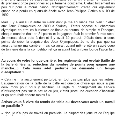
ils prenaient onze personnes et j’ai terminé douzième. C’était forcément un
peu dur pour le moral. Sinon, rétrospectivement, c’était dur également
quand on a perdu en quarts-de-finale avec Jean-Philippe Gatien aux JO de
1992.
Mais il y a aussi un autre souvenir dont je me souviens très bien : c’était
aux Jeux Olympiques de 2000 à Sydney. J’étais opposé au champion
olympique en titre en huitièmes-de-finale du tournoi de simple. A l’époque,
chaque manche était en 21 points et le gagnant était le premier à trois sets.
Je menais deux sets à rien et il y avait 19 partout. J’étais donc à deux
points de créer la surprise des Jeux Olympiques. Je ne dis pas que ça
aurait changé ma carrière, mais ça aurait quand même été un sacré coup
de tonnerre dans la compétition et ça m’aurait fait un bien fou de l’avoir fait.
»
Au cours de votre longue carrière, les règlements ont évolué (taille de
la balle différente, réduction du nombre de points pour gagner une
manche…). Cela vous a-t-il perturbé ou demandé un temps
d’adaptation ?
« Cela ne m’a aucunement perturbé, en tout cas pas plus que les autres.
L’augmentation de la taille de la balle est quelque chose qui nous a pris
deux mois pour nous y habituer. La règle du changement de service
n’influençant pas sur la nature du jeu, c’était juste une question d’habitude
et ça perturbait encore moins ! »
Arrivez-vous à vivre du tennis de table ou devez-vous avoir un travail
en parallèle ?
« Non, je n’ai pas de travail en parallèle. La plupart des joueurs de l’équipe