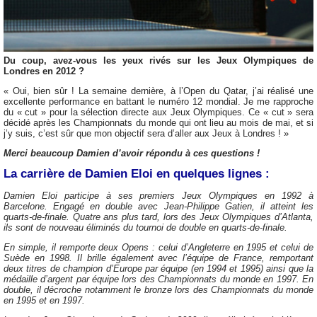
Du coup, avez-vous les yeux rivés sur les Jeux Olympiques de
Londres en 2012 ?
« Oui, bien sûr ! La semaine dernière, à l’Open du Qatar, j’ai réalisé une
excellente performance en battant le numéro 12 mondial. Je me rapproche
du « cut » pour la sélection directe aux Jeux Olympiques. Ce « cut » sera
décidé après les Championnats du monde qui ont lieu au mois de mai, et si
j’y suis, c’est sûr que mon objectif sera d’aller aux Jeux à Londres ! »
Merci beaucoup Damien d’avoir répondu à ces questions !
La carrière de Damien Eloi en quelques lignes :
Damien Eloi participe à ses premiers Jeux Olympiques en 1992 à
Barcelone. Engagé en double avec Jean-Philippe Gatien, il atteint les
quarts-de-finale. Quatre ans plus tard, lors des Jeux Olympiques d’Atlanta,
ils sont de nouveau éliminés du tournoi de double en quarts-de-finale.
En simple, il remporte deux Opens : celui d’Angleterre en 1995 et celui de
Suède en 1998. Il brille également avec l’équipe de France, remportant
deux titres de champion d’Europe par équipe (en 1994 et 1995) ainsi que la
médaille d’argent par équipe lors des Championnats du monde en 1997. En
double, il décroche notamment le bronze lors des Championnats du monde
en 1995 et en 1997.