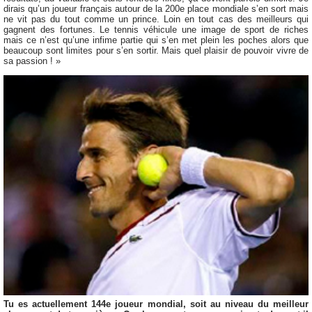
dirais qu’un joueur français autour de la 200e place mondiale s’en sort mais
ne vit pas du tout comme un prince. Loin en tout cas des meilleurs qui
gagnent des fortunes. Le tennis véhicule une image de sport de riches
mais ce n’est qu’une infime partie qui s’en met plein les poches alors que
beaucoup sont limites pour s’en sortir. Mais quel plaisir de pouvoir vivre de
sa passion ! »
Tu es actuellement 144e joueur mondial, soit au niveau du meilleur