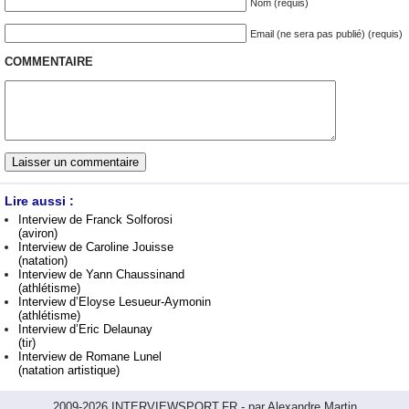
Nom (requis)
Email (ne sera pas publié) (requis)
COMMENTAIRE
Lire aussi :
Interview de Franck Solforosi
(aviron)
Interview de Caroline Jouisse
(natation)
Interview de Yann Chaussinand
(athlétisme)
Interview d’Eloyse Lesueur-Aymonin
(athlétisme)
Interview d’Eric Delaunay
(tir)
Interview de Romane Lunel
(natation artistique)
2009-2026 INTERVIEWSPORT.FR - par Alexandre Martin