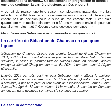
classement de ta carrière… Ce classement en progression te donne-t-il
envie de continuer ta carrière plusieurs années encore ?
« Le fait de réaliser une telle saison, complètement inattendue, me fait
réfléchir car 2009 devait être ma dernière saison sur le circuit. Je n’ai pas
encore pris de décision pour la suite de ma carrière mais il est clair
qu’atteindre mon meilleur classement à 32 ans me donne envie de pourquoi
pas aller voir plus haut ? Réponse dans quelques semaines… »
Merci beaucoup Sébastien d’avoir répondu à ces questions !
La carrière de Sébastien de Chaunac en quelques
lignes :
Sébastien de Chaunac dispute son premier tournoi du Grand Chelem en
2001, à l’US Open : il est éliminé au premier tour par Marat Safin. L’année
suivante, il passe le premier tour de Roland-Garros en battant l’ancien
vainqueur Michael Chang en cinq sets. En 2004, il participe aussi à l’Open
d’Australie.
L’année 2009 est très positive pour Sébastien qui y atteint le meilleur
classement de sa carrière, soit la 140e place. Qualifié pour l’Open
d’Australie, il passe le premier tour avant de s’incliner contre James Blake.
Aujourd’hui âgé de 32 ans et classé 144e mondial, Sébastien de Chaunac
annoncera dans quelques semaines s’il continue sa carrière.
Laisser un commentaire