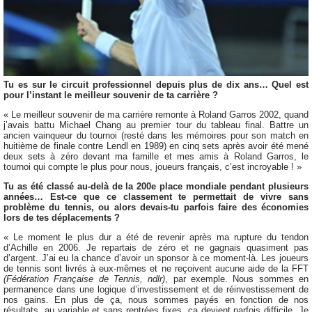
Tu es sur le circuit professionnel depuis plus de dix ans… Quel est
pour l’instant le meilleur souvenir de ta carrière ?
« Le meilleur souvenir de ma carrière remonte à Roland Garros 2002, quand
j’avais battu Michael Chang au premier tour du tableau final. Battre un
ancien vainqueur du tournoi (resté dans les mémoires pour son match en
huitième de finale contre Lendl en 1989) en cinq sets après avoir été mené
deux sets à zéro devant ma famille et mes amis à Roland Garros, le
tournoi qui compte le plus pour nous, joueurs français, c’est incroyable ! »
Tu as été classé au-delà de la 200e place mondiale pendant plusieurs
années… Est-ce que ce classement te permettait de vivre sans
problème du tennis, ou alors devais-tu parfois faire des économies
lors de tes déplacements ?
« Le moment le plus dur a été de revenir après ma rupture du tendon
d’Achille en 2006. Je repartais de zéro et ne gagnais quasiment pas
d’argent. J’ai eu la chance d’avoir un sponsor à ce moment-là. Les joueurs
de tennis sont livrés à eux-mêmes et ne reçoivent aucune aide de la FFT
(Fédération Française de Tennis, ndlr)
, par exemple. Nous sommes en
permanence dans une logique d’investissement et de réinvestissement de
nos gains. En plus de ça, nous sommes payés en fonction de nos
résultats, au variable et sans rentrées fixes, ça devient parfois difficile. Je