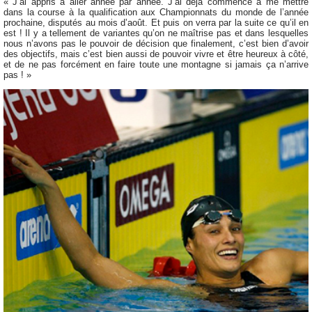
« J’ai appris à aller année par année. J’ai déjà commencé à me mettre
dans la course à la qualification aux Championnats du monde de l’année
prochaine, disputés au mois d’août. Et puis on verra par la suite ce qu’il en
est ! Il y a tellement de variantes qu’on ne maîtrise pas et dans lesquelles
nous n’avons pas le pouvoir de décision que finalement, c’est bien d’avoir
des objectifs, mais c’est bien aussi de pouvoir vivre et être heureux à côté,
et de ne pas forcément en faire toute une montagne si jamais ça n’arrive
pas ! »