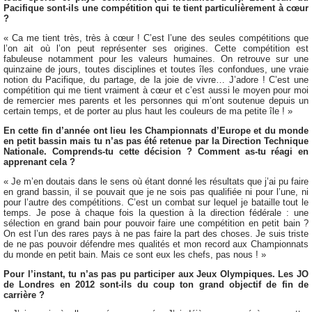
Pacifique sont-ils une compétition qui te tient particulièrement à cœur
?
« Ca me tient très, très à cœur ! C’est l’une des seules compétitions que
l’on ait où l’on peut représenter ses origines. Cette compétition est
fabuleuse notamment pour les valeurs humaines. On retrouve sur une
quinzaine de jours, toutes disciplines et toutes îles confondues, une vraie
notion du Pacifique, du partage, de la joie de vivre… J’adore ! C’est une
compétition qui me tient vraiment à cœur et c’est aussi le moyen pour moi
de remercier mes parents et les personnes qui m’ont soutenue depuis un
certain temps, et de porter au plus haut les couleurs de ma petite île ! »
En cette fin d’année ont lieu les Championnats d’Europe et du monde
en petit bassin mais tu n’as pas été retenue par la Direction Technique
Nationale. Comprends-tu cette décision ? Comment as-tu réagi en
apprenant cela ?
« Je m’en doutais dans le sens où étant donné les résultats que j’ai pu faire
en grand bassin, il se pouvait que je ne sois pas qualifiée ni pour l’une, ni
pour l’autre des compétitions. C’est un combat sur lequel je bataille tout le
temps. Je pose à chaque fois la question à la direction fédérale : une
sélection en grand bain pour pouvoir faire une compétition en petit bain ?
On est l’un des rares pays à ne pas faire la part des choses. Je suis triste
de ne pas pouvoir défendre mes qualités et mon record aux Championnats
du monde en petit bain. Mais ce sont eux les chefs, pas nous ! »
Pour l’instant, tu n’as pas pu participer aux Jeux Olympiques. Les JO
de Londres en 2012 sont-ils du coup ton grand objectif de fin de
carrière ?