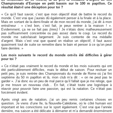
Championnats d’Europe en petit bassin sur le 100 m papillon. Ce
résultat était-il une déception pour toi ?
« Ce qu’il faut savoir, c’est que mon objectif était de battre le record du
monde. C’est vrai que j’aurais dû également penser à la finale et à la place.
Mais en sortant de la demi-finale et de mon record du monde, j’ai dit à mon
entraîneur : « c’est bon, c’est fait, je peux rentrer à la maison ! ».
Evidemment, ça ne se fait pas
(rires)
! Je n’étais donc malheureusement
pas suffisamment concentrée ou pas assez dans le coup. Le record du
monde me satisfaisait largement. Je suis contente de ma médaille
d’argent. Mais c’est vrai que quand on réalise un objectif, il faut aussi
quasiment tout de suite se remettre dans le bain et penser à ce qu’on peut
faire derrière. »
Les mois suivants le record du monde ont-ils été difficiles à gérer
pour toi ?
« Ce n’était pas vraiment le record du monde et les mois suivants qui ont
été particulièrement difficiles, mais le début de saison. Pour resituer un
petit peu, je suis rentrée des Championnats du monde de Rome où j’ai fini
septième du 50 m papillon et là, mon club m’a dit : « on ne peut pas te
garder ». J’ai donc eu un peu de mal parce qu’il fallait que je me reloge, que
je me trouve un nouveau club… En fait, c’était toute une logistique à
réavoir pour pouvoir faire une passion, qui est la natation. Ce n’était pas
forcément évident.
Après vingt ans de natation, j’ai un peu remis certaines choses en
question. Je viens d’une île, la Nouvelle-Calédonie, où le côté humain est
important et les convictions sur le sport également. C’est vrai que l’année
dernière, ma saison a été délicate à démarrer et m’a demandé énormément