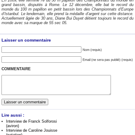
En 2009, elle termine 7e du 50 m papillon des Championnats du monde en
grand bassin, disputés à Rome. Le 12 décembre, elle bat le record du
monde du 100 m papillon en petit bassin lors des Championnats d’Europe
d’Istanbul. Le lendemain, elle prend la médaille d’argent sur cette distance.
Actuellement âgée de 30 ans, Diane Bui Duyet détient toujours le record du
monde avec sa marque de 55 sec 05.
Laisser un commentaire
Nom (requis)
Email (ne sera pas publié) (requis)
COMMENTAIRE
Lire aussi :
Interview de Franck Solforosi
(aviron)
Interview de Caroline Jouisse
(natation)