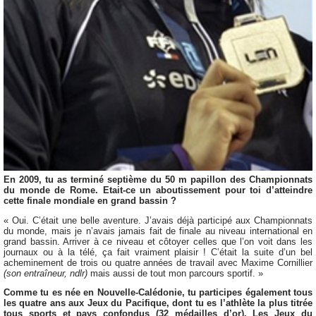
En 2009, tu as terminé septième du 50 m papillon des Championnats
du monde de Rome. Etait-ce un aboutissement pour toi d’atteindre
cette finale mondiale en grand bassin ?
« Oui. C’était une belle aventure. J’avais déjà participé aux Championnats
du monde, mais je n’avais jamais fait de finale au niveau international en
grand bassin. Arriver à ce niveau et côtoyer celles que l’on voit dans les
journaux ou à la télé, ça fait vraiment plaisir ! C’était la suite d’un bel
acheminement de trois ou quatre années de travail avec Maxime Cornillier
(son entraîneur, ndlr)
mais aussi de tout mon parcours sportif. »
Comme tu es née en Nouvelle-Calédonie, tu participes également tous
les quatre ans aux Jeux du Pacifique, dont tu es l’athlète la plus titrée
tous sports et pays confondus (32 médailles d’or). Les Jeux du