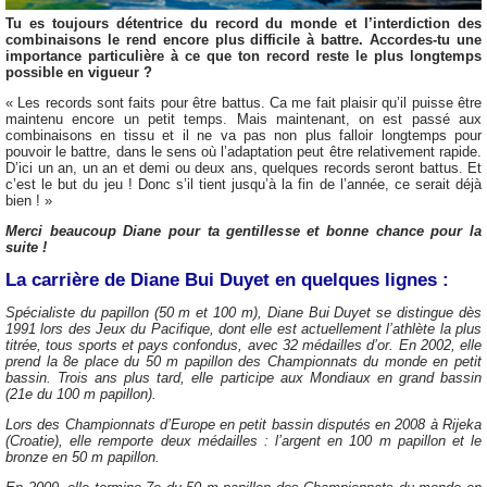
Tu es toujours détentrice du record du monde et l’interdiction des
combinaisons le rend encore plus difficile à battre. Accordes-tu une
importance particulière à ce que ton record reste le plus longtemps
possible en vigueur ?
« Les records sont faits pour être battus. Ca me fait plaisir qu’il puisse être
maintenu encore un petit temps. Mais maintenant, on est passé aux
combinaisons en tissu et il ne va pas non plus falloir longtemps pour
pouvoir le battre, dans le sens où l’adaptation peut être relativement rapide.
D’ici un an, un an et demi ou deux ans, quelques records seront battus. Et
c’est le but du jeu ! Donc s’il tient jusqu’à la fin de l’année, ce serait déjà
bien ! »
Merci beaucoup Diane pour ta gentillesse et bonne chance pour la
suite !
La carrière de Diane Bui Duyet en quelques lignes :
Spécialiste du papillon (50 m et 100 m), Diane Bui Duyet se distingue dès
1991 lors des Jeux du Pacifique, dont elle est actuellement l’athlète la plus
titrée, tous sports et pays confondus, avec 32 médailles d’or. En 2002, elle
prend la 8e place du 50 m papillon des Championnats du monde en petit
bassin. Trois ans plus tard, elle participe aux Mondiaux en grand bassin
(21e du 100 m papillon).
Lors des Championnats d’Europe en petit bassin disputés en 2008 à Rijeka
(Croatie), elle remporte deux médailles : l’argent en 100 m papillon et le
bronze en 50 m papillon.