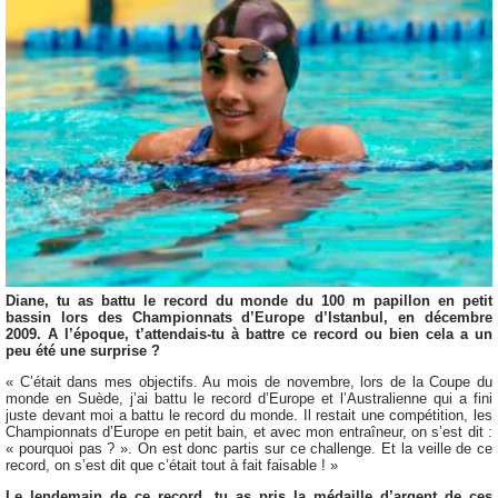
Diane, tu as battu le record du monde du 100 m papillon en petit
bassin lors des Championnats d’Europe d’Istanbul, en décembre
2009. A l’époque, t’attendais-tu à battre ce record ou bien cela a un
peu été une surprise ?
« C’était dans mes objectifs. Au mois de novembre, lors de la Coupe du
monde en Suède, j’ai battu le record d’Europe et l’Australienne qui a fini
juste devant moi a battu le record du monde. Il restait une compétition, les
Championnats d’Europe en petit bain, et avec mon entraîneur, on s’est dit :
« pourquoi pas ? ». On est donc partis sur ce challenge. Et la veille de ce
record, on s’est dit que c’était tout à fait faisable ! »
Le lendemain de ce record, tu as pris la médaille d’argent de ces