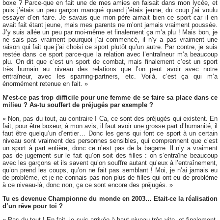
boxe ? Parce-que en fait une de mes amies en faisait dans mon lycée, et
puis j’étais un peu garçon manqué quand j’étais jeune, du coup j’ai voulu
essayer d’en faire. Je savais que mon père aimait bien ce sport car il en
avait fait étant jeune, mais mes parents ne m’ont jamais vraiment poussée.
J’y suis allée un peu par moi-même et finalement ça m’a plu ! Mais bon, je
ne sais pas vraiment pourquoi j’ai commencé, il n’y a pas vraiment une
raison qui fait que j’ai choisi ce sport plutôt qu’un autre. Par contre, je suis
restée dans ce sport parce-que la relation avec l’entraîneur m’a beaucoup
plu. On dit que c’est un sport de combat, mais finalement c’est un sport
très humain au niveau des relations que l’on peut avoir avec notre
entraîneur, avec les sparring-partners, etc. Voilà, c’est ça qui m’a
énormément retenue en fait. »
N’est-ce pas trop difficile pour une femme de se faire sa place dans ce
milieu ? As-tu souffert de préjugés par exemple ?
« Non, pas du tout, au contraire ! Ca, ce sont des préjugés qui existent. En
fait, pour être boxeur, à mon avis, il faut avoir une grosse part d’humanité, il
faut être quelqu’un d’entier… Donc les gens qui font ce sport à un certain
niveau sont vraiment des personnes sensibles, qui comprennent que c’est
un sport à part entière, donc ce n’est pas de la bagarre. Il n’y a vraiment
pas de jugement sur le fait qu’on soit des filles : on s’entraîne beaucoup
avec les garçons et ils savent qu’on souffre autant qu’eux à l’entraînement,
qu’on prend les coups, qu’on ne fait pas semblant ! Moi, je n’ai jamais eu
de problème, et je ne connais pas non plus de filles qui ont eu de problème
à ce niveau-là, donc non, ça ce sont encore des préjugés. »
Tu es devenue Championne du monde en 2003… Etait-ce la réalisation
d’un rêve pour toi ?
« Pas du tout ! En fait, je suis arrivée à haut niveau très vite, et finalement,