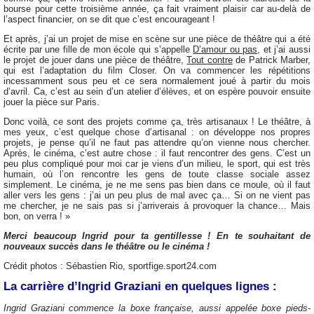
bourse pour cette troisième année, ça fait vraiment plaisir car au-delà de
l’aspect financier, on se dit que c’est encourageant !
Et après, j’ai un projet de mise en scène sur une pièce de théâtre qui a été
écrite par une fille de mon école qui s’appelle
D’amour ou pas
, et j’ai aussi
le projet de jouer dans une pièce de théâtre,
Tout contre
de Patrick Marber,
qui est l’adaptation du film Closer. On va commencer les répétitions
incessamment sous peu et ce sera normalement joué à partir du mois
d’avril. Ca, c’est au sein d’un atelier d’élèves, et on espère pouvoir ensuite
jouer la pièce sur Paris.
Donc voilà, ce sont des projets comme ça, très artisanaux ! Le théâtre, à
mes yeux, c’est quelque chose d’artisanal : on développe nos propres
projets, je pense qu’il ne faut pas attendre qu’on vienne nous chercher.
Après, le cinéma, c’est autre chose : il faut rencontrer des gens. C’est un
peu plus compliqué pour moi car je viens d’un milieu, le sport, qui est très
humain, où l’on rencontre les gens de toute classe sociale assez
simplement. Le cinéma, je ne me sens pas bien dans ce moule, où il faut
aller vers les gens : j’ai un peu plus de mal avec ça… Si on ne vient pas
me chercher, je ne sais pas si j’arriverais à provoquer la chance… Mais
bon, on verra ! »
Merci beaucoup Ingrid pour ta gentillesse ! En te souhaitant de
nouveaux succès dans le théâtre ou le cinéma !
Crédit photos : Sébastien Rio, sportfige.sport24.com
La carrière d’Ingrid Graziani en quelques lignes :
Ingrid Graziani commence la boxe française, aussi appelée boxe pieds-