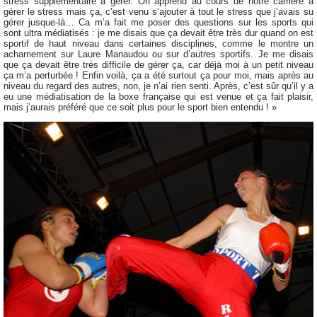
stress supplémentaire à gérer. On apprend au cours de notre carrière à
gérer le stress mais ça, c’est venu s’ajouter à tout le stress que j’avais su
gérer jusque-là… Ca m’a fait me poser des questions sur les sports qui
sont ultra médiatisés : je me disais que ça devait être très dur quand on est
sportif de haut niveau dans certaines disciplines, comme le montre un
acharnement sur Laure Manaudou ou sur d’autres sportifs. Je me disais
que ça devait être très difficile de gérer ça, car déjà moi à un petit niveau
ça m’a perturbée ! Enfin voilà, ça a été surtout ça pour moi, mais après au
niveau du regard des autres, non, je n’ai rien senti. Après, c’est sûr qu’il y a
eu une médiatisation de la boxe française qui est venue et ça fait plaisir,
mais j’aurais préféré que ce soit plus pour le sport bien entendu ! »