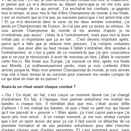
je pense que ça m’a desservie au départ parce-que je ne me suis pas
rendue compte de ce qui arrivait. J’ai enchaîné les combats, je gagnais
tout le temps, et pour moi le fait d’être Championne du monde à ma finale,
c’est un moment que je n’ai pas pu savourer parce-que c’est arrivé trop vite
! Et ça m’a desservie dans le sens où les deux années suivantes, j’ai
perdu en Championnats de France. Je n’ai pas pris ça assez au sérieux. Je
suis arrivée Championne du monde et les années d’après je ne
m’entraînais pas assez : j’étais là à l’entraînement, mais pour moi la boxe
n’était pas si importante que ça en fait… C’est devenu important après,
parce qu’il a fallu que je refasse mes preuves. J’ai compris certaines
choses : que pour aller au haut niveau il fallait s’entraîner, être assidue à
l’entraînement, et c’est à partir de ce moment-là que j’ai pris conscience
que si un jour je réussissais à avoir de nouveau un titre, j’allais le savourer
cette fois-ci. Ma finale aux Europe, j’ai savouré ce titre, après ma finale
aux Monde, j’ai malheureusement perdu, mais je suis contente d’être
arrivée jusque-là. Mais mon premier Championnat du monde, je suis arrivée
trop vite à haut niveau et au sommet pour vraiment me rendre compte de
ce qui était en train de se passer ! »
Avais-tu un rituel avant chaque combat ?
« Oui ! Ce rituel, en fait, s’est cassé un moment donné car j’ai changé
d’entraîneur. En fait, à l’époque, mon premier entraîneur me mettait les
bandes à chaque fois. Il tremblait plus que moi, c’était assez drôle
d’ailleurs ! Il me mettait les bandes, et puis c’était ce petit truc qui faisait
qu’il me passait le « pouvoir » ! Mais après, ça s’est cassé parce-que j’ai
aussi pris mon envol… A un certain moment, je me suis rendue compte
que c’est un sport assez dur pour ça car il faut savoir se détacher de sa
première formation et de ses premiers entraîneurs pour aller chercher
d’autres choses avec d’autres personnes. Et c’est important aussi, sans