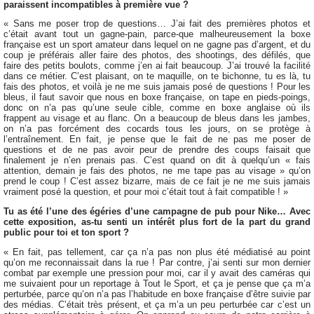
paraissent incompatibles à première vue ?
« Sans me poser trop de questions… J’ai fait des premières photos et
c’était avant tout un gagne-pain, parce-que malheureusement la boxe
française est un sport amateur dans lequel on ne gagne pas d’argent, et du
coup je préférais aller faire des photos, des shootings, des défilés, que
faire des petits boulots, comme j’en ai fait beaucoup. J’ai trouvé la facilité
dans ce métier. C’est plaisant, on te maquille, on te bichonne, tu es là, tu
fais des photos, et voilà je ne me suis jamais posé de questions ! Pour les
bleus, il faut savoir que nous en boxe française, on tape en pieds-poings,
donc on n’a pas qu’une seule cible, comme en boxe anglaise où ils
frappent au visage et au flanc. On a beaucoup de bleus dans les jambes,
on n’a pas forcément des cocards tous les jours, on se protège à
l’entraînement. En fait, je pense que le fait de ne pas me poser de
questions et de ne pas avoir peur de prendre des coups faisait que
finalement je n’en prenais pas. C’est quand on dit à quelqu’un « fais
attention, demain je fais des photos, ne me tape pas au visage » qu’on
prend le coup ! C’est assez bizarre, mais de ce fait je ne me suis jamais
vraiment posé la question, et pour moi c’était tout à fait compatible ! »
Tu as été l’une des égéries d’une campagne de pub pour Nike… Avec
cette exposition, as-tu senti un intérêt plus fort de la part du grand
public pour toi et ton sport ?
« En fait, pas tellement, car ça n’a pas non plus été médiatisé au point
qu’on me reconnaissait dans la rue ! Par contre, j’ai senti sur mon dernier
combat par exemple une pression pour moi, car il y avait des caméras qui
me suivaient pour un reportage à Tout le Sport, et ça je pense que ça m’a
perturbée, parce qu’on n’a pas l’habitude en boxe française d’être suivie par
des médias. C’était très présent, et ça m’a un peu perturbée car c’est un