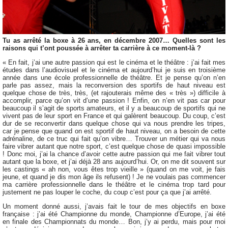
Tu as arrêté la boxe à 26 ans, en décembre 2007… Quelles sont les
raisons qui t’ont poussée à arrêter ta carrière à ce moment-là ?
« En fait, j’ai une autre passion qui est le cinéma et le théâtre : j’ai fait mes
études dans l’audiovisuel et le cinéma et aujourd’hui je suis en troisième
année dans une école professionnelle de théâtre. Et je pense qu’on n’en
parle pas assez, mais la reconversion des sportifs de haut niveau est
quelque chose de très, très, (et rajouterais même des « très ») difficile à
accomplir, parce qu’on vit d’une passion ! Enfin, on n’en vit pas car pour
beaucoup il s’agit de sports amateurs, et il y a beaucoup de sportifs qui ne
vivent pas de leur sport en France et qui galèrent beaucoup. Du coup, c’est
dur de se reconvertir dans quelque chose qui va nous prendre les tripes,
car je pense que quand on est sportif de haut niveau, on a besoin de cette
adrénaline, de ce truc qui fait qu’on vibre… Trouver un métier qui va nous
faire vibrer autant que notre sport, c’est quelque chose de quasi impossible
! Donc moi, j’ai la chance d’avoir cette autre passion qui me fait vibrer tout
autant que la boxe, et j’ai déjà 28 ans aujourd’hui. Or, on me dit souvent sur
les castings « ah non, vous êtes trop vieille » (quand on me voit, je fais
jeune, et quand je dis mon âge ils refusent) ! Je ne voulais pas commencer
ma carrière professionnelle dans le théâtre et le cinéma trop tard pour
justement ne pas louper le coche, du coup c’est pour ça que j’ai arrêté.
Un moment donné aussi, j’avais fait le tour de mes objectifs en boxe
française : j’ai été Championne du monde, Championne d’Europe, j’ai été
en finale des Championnats du monde… Bon, j’y ai perdu, mais pour moi