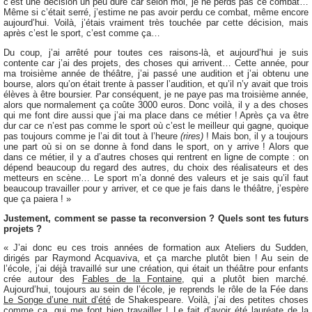
c’est une décision un peu dure car selon moi, je ne perds pas ce combat…
Même si c’était serré, j’estime ne pas avoir perdu ce combat, même encore
aujourd’hui. Voilà, j’étais vraiment très touchée par cette décision, mais
après c’est le sport, c’est comme ça…
Du coup, j’ai arrêté pour toutes ces raisons-là, et aujourd’hui je suis
contente car j’ai des projets, des choses qui arrivent… Cette année, pour
ma troisième année de théâtre, j’ai passé une audition et j’ai obtenu une
bourse, alors qu’on était trente à passer l’audition, et qu’il n’y avait que trois
élèves à être boursier. Par conséquent, je ne paye pas ma troisième année,
alors que normalement ça coûte 3000 euros. Donc voilà, il y a des choses
qui me font dire aussi que j’ai ma place dans ce métier ! Après ça va être
dur car ce n’est pas comme le sport où c’est le meilleur qui gagne, quoique
pas toujours comme je l’ai dit tout à l’heure
(rires)
! Mais bon, il y a toujours
une part où si on se donne à fond dans le sport, on y arrive ! Alors que
dans ce métier, il y a d’autres choses qui rentrent en ligne de compte : on
dépend beaucoup du regard des autres, du choix des réalisateurs et des
metteurs en scène… Le sport m’a donné des valeurs et je sais qu’il faut
beaucoup travailler pour y arriver, et ce que je fais dans le théâtre, j’espère
que ça paiera ! »
Justement, comment se passe ta reconversion ? Quels sont tes futurs
projets ?
« J’ai donc eu ces trois années de formation aux Ateliers du Sudden,
dirigés par Raymond Acquaviva, et ça marche plutôt bien ! Au sein de
l’école, j’ai déjà travaillé sur une création, qui était un théâtre pour enfants
crée autour des
Fables de la Fontaine
, qui a plutôt bien marché.
Aujourd’hui, toujours au sein de l’école, je reprends le rôle de la Fée dans
Le Songe d’une nuit d’été
de Shakespeare. Voilà, j’ai des petites choses
comme ça, qui me font bien travailler ! Le fait d’avoir été lauréate de la