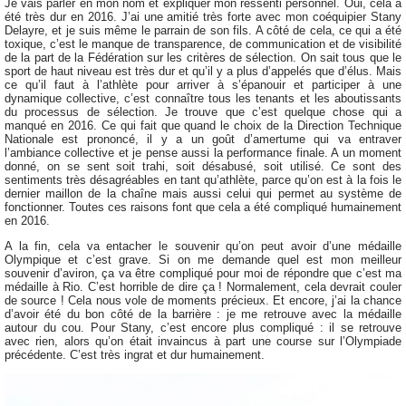
Je vais parler en mon nom et expliquer mon ressenti personnel. Oui, cela a
été très dur en 2016. J’ai une amitié très forte avec mon coéquipier Stany
Delayre, et je suis même le parrain de son fils. A côté de cela, ce qui a été
toxique, c’est le manque de transparence, de communication et de visibilité
de la part de la Fédération sur les critères de sélection. On sait tous que le
sport de haut niveau est très dur et qu’il y a plus d’appelés que d’élus. Mais
ce qu’il faut à l’athlète pour arriver à s’épanouir et participer à une
dynamique collective, c’est connaître tous les tenants et les aboutissants
du processus de sélection. Je trouve que c’est quelque chose qui a
manqué en 2016. Ce qui fait que quand le choix de la Direction Technique
Nationale est prononcé, il y a un goût d’amertume qui va entraver
l’ambiance collective et je pense aussi la performance finale. A un moment
donné, on se sent soit trahi, soit désabusé, soit utilisé. Ce sont des
sentiments très désagréables en tant qu’athlète, parce qu’on est à la fois le
dernier maillon de la chaîne mais aussi celui qui permet au système de
fonctionner. Toutes ces raisons font que cela a été compliqué humainement
en 2016.
A la fin, cela va entacher le souvenir qu’on peut avoir d’une médaille
Olympique et c’est grave. Si on me demande quel est mon meilleur
souvenir d’aviron, ça va être compliqué pour moi de répondre que c’est ma
médaille à Rio. C’est horrible de dire ça ! Normalement, cela devrait couler
de source ! Cela nous vole de moments précieux. Et encore, j’ai la chance
d’avoir été du bon côté de la barrière : je me retrouve avec la médaille
autour du cou. Pour Stany, c’est encore plus compliqué : il se retrouve
avec rien, alors qu’on était invaincus à part une course sur l’Olympiade
précédente. C’est très ingrat et dur humainement.