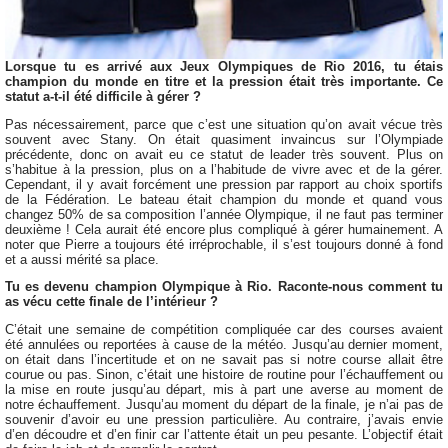
Lorsque tu es arrivé aux Jeux Olympiques de Rio 2016, tu étais
champion du monde en titre et la pression était très importante. Ce
statut a-t-il été difficile à gérer ?
Pas nécessairement, parce que c’est une situation qu’on avait vécue très
souvent avec Stany. On était quasiment invaincus sur l’Olympiade
précédente, donc on avait eu ce statut de leader très souvent. Plus on
s’habitue à la pression, plus on a l’habitude de vivre avec et de la gérer.
Cependant, il y avait forcément une pression par rapport au choix sportifs
de la Fédération. Le bateau était champion du monde et quand vous
changez 50% de sa composition l’année Olympique, il ne faut pas terminer
deuxième ! Cela aurait été encore plus compliqué à gérer humainement. A
noter que Pierre a toujours été irréprochable, il s’est toujours donné à fond
et a aussi mérité sa place.
Tu es devenu champion Olympique à Rio.
Raconte-nous comment tu
as vécu cette finale de l’intérieur ?
C’était une semaine de compétition compliquée car des courses avaient
été annulées ou reportées à cause de la météo. Jusqu’au dernier moment,
on était dans l’incertitude et on ne savait pas si notre course allait être
courue ou pas. Sinon, c’était une histoire de routine pour l’échauffement ou
la mise en route jusqu’au départ, mis à part une averse au moment de
notre échauffement. Jusqu’au moment du départ de la finale, je n’ai pas de
souvenir d’avoir eu une pression particulière. Au contraire, j’avais envie
d’en découdre et d’en finir car l’attente était un peu pesante. L’objectif était