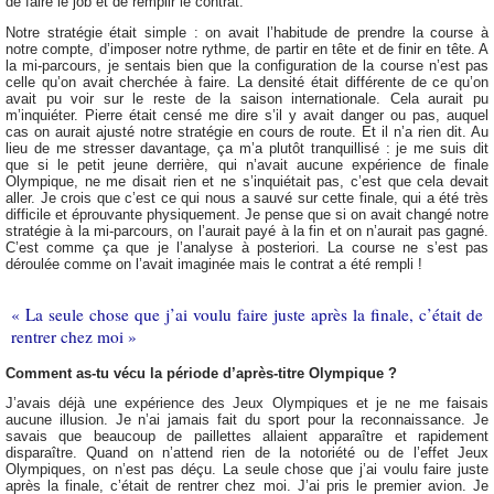
de faire le job et de remplir le contrat.
Notre stratégie était simple : on avait l’habitude de prendre la course à
notre compte, d’imposer notre rythme, de partir en tête et de finir en tête. A
la mi-parcours, je sentais bien que la configuration de la course n’est pas
celle qu’on avait cherchée à faire. La densité était différente de ce qu’on
avait pu voir sur le reste de la saison internationale. Cela aurait pu
m’inquiéter. Pierre était censé me dire s’il y avait danger ou pas, auquel
cas on aurait ajusté notre stratégie en cours de route. Et il n’a rien dit. Au
lieu de me stresser davantage, ça m’a plutôt tranquillisé : je me suis dit
que si le petit jeune derrière, qui n’avait aucune expérience de finale
Olympique, ne me disait rien et ne s’inquiétait pas, c’est que cela devait
aller. Je crois que c’est ce qui nous a sauvé sur cette finale, qui a été très
difficile et éprouvante physiquement. Je pense que si on avait changé notre
stratégie à la mi-parcours, on l’aurait payé à la fin et on n’aurait pas gagné.
C’est comme ça que je l’analyse à posteriori. La course ne s’est pas
déroulée comme on l’avait imaginée mais le contrat a été rempli !
« La seule chose que j’ai voulu faire juste après la finale, c’était de
rentrer chez moi »
Comment as-tu vécu la période d’après-titre Olympique ?
J’avais déjà une expérience des Jeux Olympiques et je ne me faisais
aucune illusion. Je n’ai jamais fait du sport pour la reconnaissance. Je
savais que beaucoup de paillettes allaient apparaître et rapidement
disparaître. Quand on n’attend rien de la notoriété ou de l’effet Jeux
Olympiques, on n’est pas déçu. La seule chose que j’ai voulu faire juste
après la finale, c’était de rentrer chez moi. J’ai pris le premier avion. Je