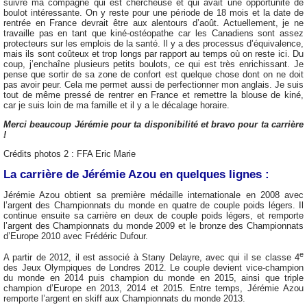
suivre ma compagne qui est chercheuse et qui avait une opportunité de
boulot intéressante. On y reste pour une période de 18 mois et la date de
rentrée en France devrait être aux alentours d’août. Actuellement, je ne
travaille pas en tant que kiné-ostéopathe car les Canadiens sont assez
protecteurs sur les emplois de la santé. Il y a des processus d’équivalence,
mais ils sont coûteux et trop longs par rapport au temps où on reste ici. Du
coup, j’enchaîne plusieurs petits boulots, ce qui est très enrichissant. Je
pense que sortir de sa zone de confort est quelque chose dont on ne doit
pas avoir peur. Cela me permet aussi de perfectionner mon anglais. Je suis
tout de même pressé de rentrer en France et remettre la blouse de kiné,
car je suis loin de ma famille et il y a le décalage horaire.
Merci beaucoup Jérémie pour ta disponibilité et bravo pour ta carrière
!
Crédits photos 2 : FFA Eric Marie
La carrière de Jérémie Azou en quelques lignes :
Jérémie Azou obtient sa première médaille internationale en 2008 avec
l’argent des Championnats du monde en quatre de couple poids légers. Il
continue ensuite sa carrière en deux de couple poids légers, et remporte
l’argent des Championnats du monde 2009 et le bronze des Championnats
d’Europe 2010 avec Frédéric Dufour.
e
A partir de 2012, il est associé à Stany Delayre, avec qui il se classe 4
des Jeux Olympiques de Londres 2012. Le couple devient vice-champion
du monde en 2014 puis champion du monde en 2015, ainsi que triple
champion d’Europe en 2013, 2014 et 2015. Entre temps, Jérémie Azou
remporte l’argent en skiff aux Championnats du monde 2013.