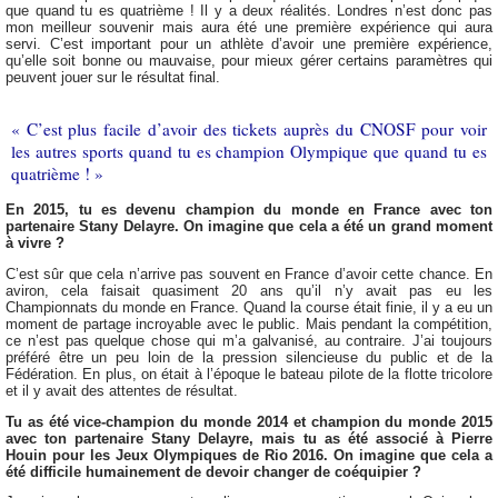
que quand tu es quatrième ! Il y a deux réalités. Londres n’est donc pas
mon meilleur souvenir mais aura été une première expérience qui aura
servi. C’est important pour un athlète d’avoir une première expérience,
qu’elle soit bonne ou mauvaise, pour mieux gérer certains paramètres qui
peuvent jouer sur le résultat final.
« C’est plus facile d’avoir des tickets auprès du CNOSF pour voir
les autres sports quand tu es champion Olympique que quand tu es
quatrième ! »
En 2015, tu es devenu champion du monde en France avec ton
partenaire Stany Delayre. On imagine que cela a été un grand moment
à vivre ?
C’est sûr que cela n’arrive pas souvent en France d’avoir cette chance. En
aviron, cela faisait quasiment 20 ans qu’il n’y avait pas eu les
Championnats du monde en France. Quand la course était finie, il y a eu un
moment de partage incroyable avec le public. Mais pendant la compétition,
ce n’est pas quelque chose qui m’a galvanisé, au contraire. J’ai toujours
préféré être un peu loin de la pression silencieuse du public et de la
Fédération. En plus, on était à l’époque le bateau pilote de la flotte tricolore
et il y avait des attentes de résultat.
Tu as été vice-champion du monde 2014 et champion du monde 2015
avec ton partenaire Stany Delayre, mais tu as été associé à Pierre
Houin pour les Jeux Olympiques de Rio 2016. On imagine que cela a
été difficile humainement de devoir changer de coéquipier ?