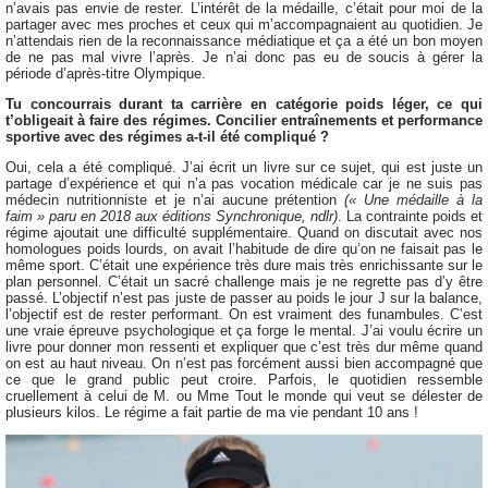
n’avais pas envie de rester. L’intérêt de la médaille, c’était pour moi de la
partager avec mes proches et ceux qui m’accompagnaient au quotidien. Je
n’attendais rien de la reconnaissance médiatique et ça a été un bon moyen
de ne pas mal vivre l’après. Je n’ai donc pas eu de soucis à gérer la
période d’après-titre Olympique.
Tu concourrais durant ta carrière en catégorie poids léger, ce qui
t’obligeait à faire des régimes. Concilier entraînements et performance
sportive avec des régimes a-t-il été compliqué ?
Oui, cela a été compliqué. J’ai écrit un livre sur ce sujet, qui est juste un
partage d’expérience et qui n’a pas vocation médicale car je ne suis pas
médecin nutritionniste et je n’ai aucune prétention
(« Une médaille à la
faim » paru en 2018 aux éditions Synchronique, ndlr)
. La contrainte poids et
régime ajoutait une difficulté supplémentaire. Quand on discutait avec nos
homologues poids lourds, on avait l’habitude de dire qu’on ne faisait pas le
même sport. C’était une expérience très dure mais très enrichissante sur le
plan personnel. C’était un sacré challenge mais je ne regrette pas d’y être
passé. L’objectif n’est pas juste de passer au poids le jour J sur la balance,
l’objectif est de rester performant. On est vraiment des funambules. C’est
une vraie épreuve psychologique et ça forge le mental. J’ai voulu écrire un
livre pour donner mon ressenti et expliquer que c’est très dur même quand
on est au haut niveau. On n’est pas forcément aussi bien accompagné que
ce que le grand public peut croire. Parfois, le quotidien ressemble
cruellement à celui de M. ou Mme Tout le monde qui veut se délester de
plusieurs kilos. Le régime a fait partie de ma vie pendant 10 ans !