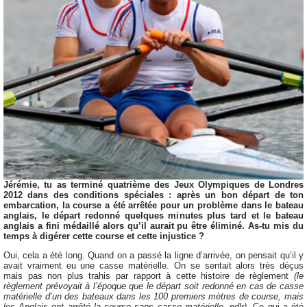
Jérémie, tu as terminé quatrième des Jeux Olympiques de Londres
2012 dans des conditions spéciales : après un bon départ de ton
embarcation, la course a été arrêtée pour un problème dans le bateau
anglais, le départ redonné quelques minutes plus tard et le bateau
anglais a fini médaillé alors qu’il aurait pu être éliminé. As-tu mis du
temps à digérer cette course et cette injustice ?
Oui, cela a été long. Quand on a passé la ligne d’arrivée, on pensait qu’il y
avait vraiment eu une casse matérielle. On se sentait alors très déçus
mais pas non plus trahis par rapport à cette histoire de règlement
(le
règlement prévoyait à l’époque que le départ soit redonné en cas de casse
matérielle d’un des bateaux dans les 100 premiers mètres de course, mais
les Anglais ont arrêté la course sans casse matérielle, ndlr)
. Ce qui a été