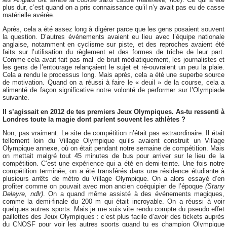
plus dur, c’est quand on a pris connaissance qu’il n’y avait pas eu de casse
matérielle avérée.
Après, cela a été assez long à digérer parce que les gens posaient souvent
la question. D’autres événements avaient eu lieu avec l’équipe nationale
anglaise, notamment en cyclisme sur piste, et des reproches avaient été
faits sur l’utilisation du règlement et des formes de triche de leur part.
Comme cela avait fait pas mal de bruit médiatiquement, les journalistes et
les gens de l’entourage relançaient le sujet et ré-ouvraient un peu la plaie.
Cela a rendu le processus long. Mais après, cela a été une superbe source
de motivation. Quand on a réussi à faire le « deuil » de la course, cela a
alimenté de façon significative notre volonté de performer sur l’Olympiade
suivante.
Il s’agissait en 2012 de tes premiers Jeux Olympiques. As-tu ressenti à
Londres toute la magie dont parlent souvent les athlètes ?
Non, pas vraiment. Le site de compétition n’était pas extraordinaire. Il était
tellement loin du Village Olympique qu’ils avaient construit un Village
Olympique annexe, où on était pendant notre semaine de compétition. Mais
on mettait malgré tout 45 minutes de bus pour arriver sur le lieu de la
compétition. C’est une expérience qui a été en demi-teinte. Une fois notre
compétition terminée, on a été transférés dans une résidence étudiante à
plusieurs arrêts de métro du Village Olympique. On a alors essayé d’en
profiter comme on pouvait avec mon ancien coéquipier de l’époque
(Stany
Delayre, ndlr)
. On a quand même assisté à des événements magiques,
comme la demi-finale du 200 m qui était incroyable. On a réussi à voir
quelques autres sports. Mais je me suis vite rendu compte du pseudo effet
paillettes des Jeux Olympiques : c’est plus facile d’avoir des tickets auprès
du CNOSF pour voir les autres sports quand tu es champion Olympique