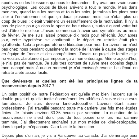
sportives ou les blessures qui nous le demandent. Il y avait une vraie usure
psychologique. Les coups de blues arrivent à tout le monde. Mais dans
mon cas, quand tous les matins et tous les soirs, je traînais les pieds pour
aller à l’entraînement et que ça durait plusieurs mois, ce n’était plus un
coup de blues : c’était vraiment un essoufflement de la motivation. Il n’y a
pas de place pour ça dans le sport de haut niveau, surtout quand votre but
est d’être le meilleur. J’avais commencé à avoir ces symptômes au mois
de février. Je me suis laissé presque dix mois pour réfléchir. Jour après
jour, cette hypothèse se confirmait : le départ en retraite était plus
qu’attendu. Cela a presque été une libération pour moi. En aviron, on n’est
pas chez nous pendant quasiment la moitié de l’année à cause des stages
en équipe de France et des compétitions. J’avais un projet de famille et je
ne voulais absolument pas imposer ça à mon entourage. Même aujourd’hui,
je n’ai pas de manque. Je suis très content de suivre mes copains depuis
mon canapé mais à aucun moment je n’ai envisagé revenir. Le départ en
retraite a été assez facile.
Que deviens-tu et quelles ont été les principales lignes de ta
reconversion depuis 2017 ?
Un point positif de notre Fédération est qu’elle met bien l’accent sur le
double projet et qu’elle incite énormément les athlètes à suivre des cursus
formateurs. Je suis devenu kiné-ostéopathe. L’aviron étant semi-
professionnel, j’ai travaillé pendant toute ma carrière une fois mes études
finies. Je faisais environ 30-35 heures par semaine. La question de la
reconversion ne s’est donc pas du tout posée une fois ma carrière
terminée. J’ai directement enchaîné sur mon métier de kiné-ostéopathe,
dans lequel je m’épanouis. Ca a facilité la transition.
Depuis plus d’un an, je vis à Vancouver au Canada. J’ai déménagé pour