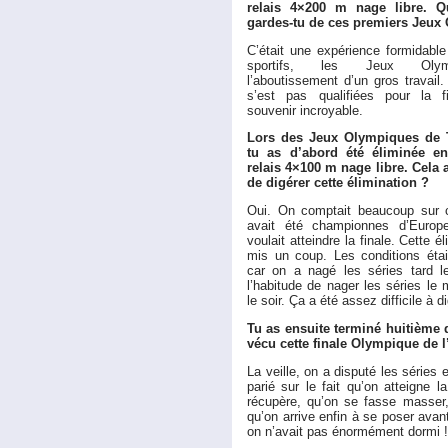
relais 4×200 m nage libre. Q
gardes-tu de ces premiers Jeux
C’était une expérience formidable
sportifs, les Jeux Olym
l’aboutissement d’un gros travai
s’est pas qualifiées pour la f
souvenir incroyable.
Lors des Jeux Olympiques de 
tu as d’abord été éliminée en
relais 4×100 m nage libre. Cela a-t
de digérer cette élimination ?
Oui. On comptait beaucoup sur c
avait été championnes d’Euro
voulait atteindre la finale. Cette é
mis un coup. Les conditions étaie
car on a nagé les séries tard le
l’habitude de nager les séries le m
le soir. Ça a été assez difficile à d
Tu as ensuite terminé huitième 
vécu cette finale Olympique de l’
La veille, on a disputé les séries 
parié sur le fait qu’on atteigne 
récupère, qu’on se fasse masser,
qu’on arrive enfin à se poser avant
on n’avait pas énormément dormi !