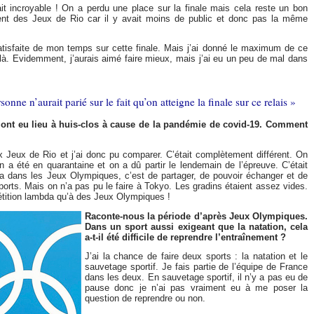
it incroyable ! On a perdu une place sur la finale mais cela reste un bon
érent des Jeux de Rio car il y avait moins de public et donc pas la même
 satisfaite de mon temps sur cette finale. Mais j’ai donné le maximum de ce
là. Evidemment, j’aurais aimé faire mieux, mais j’ai eu un peu de mal dans
sonne n’aurait parié sur le fait qu’on atteigne la finale sur ce relais »
nt eu lieu à huis-clos à cause de la pandémie de covid-19. Comment
ux Jeux de Rio et j’ai donc pu comparer. C’était complètement différent. On
n a été en quarantaine et on a dû partir le lendemain de l’épreuve. C’était
pa dans les Jeux Olympiques, c’est de partager, de pouvoir échanger et de
sports. Mais on n’a pas pu le faire à Tokyo. Les gradins étaient assez vides.
tition lambda qu’à des Jeux Olympiques !
Raconte-nous la période d’après Jeux Olympiques.
Dans un sport aussi exigeant que la natation, cela
a-t-il été difficile de reprendre l’entraînement ?
J’ai la chance de faire deux sports : la natation et le
sauvetage sportif. Je fais partie de l’équipe de France
dans les deux. En sauvetage sportif, il n’y a pas eu de
pause donc je n’ai pas vraiment eu à me poser la
question de reprendre ou non.