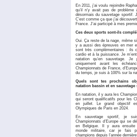
En 2011, j’ai voulu rejoindre Raphaë
qu’il n’y avait pas de problème à
désormais du sauvetage sportif. J
C’est comme ça que j’ai découvert 
France. J’ai participé à mes prem
Ces deux sports sont-ils compl
Oui. Ça reste de la nage, même si 
y a aussi des épreuves en mer e
sont très complémentaires : ils c
cardio et à la puissance. Je m’en
natation qu’en sauvetage. Je 
uniquement avant les échéanc
Championnats de France, d’Europe
du temps, je suis à 100% sur la na
Quels sont tes prochains obj
natation bassin et en sauvetage 
En natation, il y aura les Champio
qui seront qualificatifs pour le
en juillet. Le grand objectif 
Olympiques de Paris en 2024.
En sauvetage sportif, je sui
Championnats d’Europe qui se dé
en Belgique. Il y aura ensuit
monde militaire, car je fais 
champions depuis l’année dernière