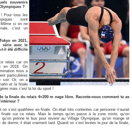
uels souvenirs
 Olympiques ?
 ! Pour tous les
piques sont
l. Même si on ne
inale, c’est un
Tokyo en 2021,
 série avec le
-il été difficile
e relais car on
pe en 2018. On
limination nous a
nt particulières
 soir. Or, on a
atin et la finale
igérer mais c’est la loi du sport !
de la finale du relais 4×200 m nage libre. Raconte-nous comment tu as
intérieur ?
et on s’est qualifiées en finale. On était très contentes car personne n’aurait
la finale sur ce relais. Mais le temps qu’on passe à la zone mixte, qu’on
 qu’on prenne le bus pour revenir au Village Olympique, qu’on mange et
 de dormir, il était vraiment tard. Quand on s’est levées le jour de la finale,