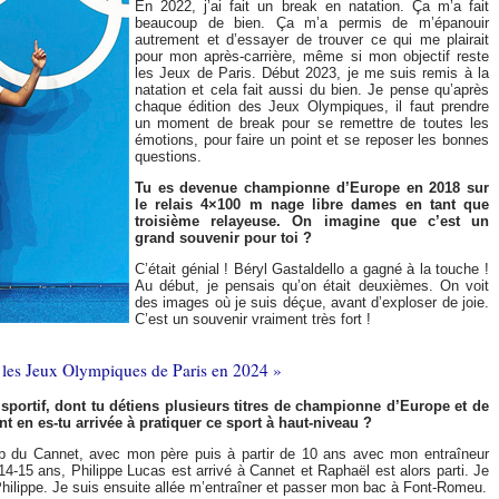
En 2022, j’ai fait un break en natation. Ça m’a fait
beaucoup de bien. Ça m’a permis de m’épanouir
autrement et d’essayer de trouver ce qui me plairait
pour mon après-carrière, même si mon objectif reste
les Jeux de Paris. Début 2023, je me suis remis à la
natation et cela fait aussi du bien. Je pense qu’après
chaque édition des Jeux Olympiques, il faut prendre
un moment de break pour se remettre de toutes les
émotions, pour faire un point et se reposer les bonnes
questions.
Tu es devenue championne d’Europe en 2018 sur
le relais 4×100 m nage libre dames en tant que
troisième relayeuse. On imagine que c’est un
grand souvenir pour toi ?
C’était génial ! Béryl Gastaldello a gagné à la touche !
Au début, je pensais qu’on était deuxièmes. On voit
des images où je suis déçue, avant d’exploser de joie.
C’est un souvenir vraiment très fort !
ûr les Jeux Olympiques de Paris en 2024 »
sportif, dont tu détiens plusieurs titres de championne d’Europe et de
n es-tu arrivée à pratiquer ce sport à haut-niveau ?
b du Cannet, avec mon père puis à partir de 10 ans avec mon entraîneur
-15 ans, Philippe Lucas est arrivé à Cannet et Raphaël est alors parti. Je
hilippe. Je suis ensuite allée m’entraîner et passer mon bac à Font-Romeu.