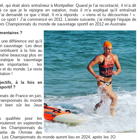
l, qui était alors entraîneur à Montpellier. Quand je l’ai recontacté, il m’a dit
 ce que je le rejoigne en natation, mais il m’a expliqué qu’il entraînait
’ai demandé ce que c’était. Il m’a répondu : « viens et tu découvriras ! ».
ce sport ! J’ai commencé en 2011. L’année suivante, j’ai intégré l’équipe de
iers Championnats du monde de sauvetage sportif en 2012 en Australie.
émentaires ?
une différence est qu’il
n sauvetage. Les deux
ontribuent à la fois au
traîne beaucoup plus en
pratique le sauvetage
es importantes : les
 et du monde. Le reste
tation !
ectifs, à la fois en
sportif ?
nnats de France en juin,
s Championnats du monde
est bien sûr les Jeux
s qualifiée pour les
rouleront en septembre
e les Championnats du
partie de l’Armée des
. Les Championnats du monde auront lieu en 2024, après les JO.