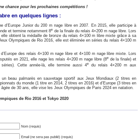
e chance pour les prochaines compétitions !
abre en quelques lignes :
 d’Europe Junior du 200 m nage libre en 2007. En 2015, elle participe à
e
nde et termine notamment 8
de la finale du relais 4×200 m nage libre. Lors
lle obtient la médaille de bronze du relais 4×100 m libre mixte grâce à sa
 Jeux Olympiques de Rio 2016, elle est éliminée en séries du relais 4×100 m
 d’Europe des relais 4×100 m nage libre et 4×100 m nage libre mixte. Lors
e
putés en 2021, elle nage les relais 4×200 m nage libre (8
de la finale) et
e
séries). Cette année-là, elle termine aussi 4
du relais 4×200 m aux
 un beau palmarès en sauvetage sportif aux Jeux Mondiaux (2 titres en
ionnats du monde (1 titre en 2014, 2 titres en 2016) et d’Europe (3 titres en
ui âgée de 30 ans, elle vise les Jeux Olympiques de Paris 2024 en natation.
ympiques de Rio 2016 et Tokyo 2020
Nom (requis)
Email (ne sera pas publié) (requis)