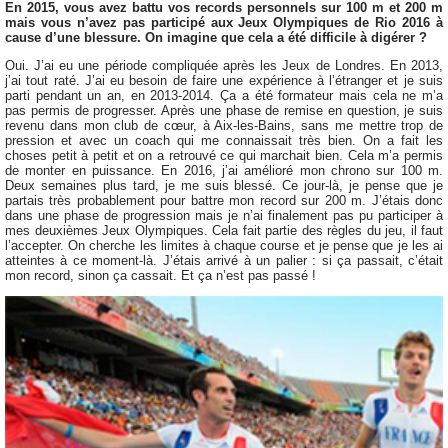
En 2015, vous avez battu vos records personnels sur 100 m et 200 m
mais vous n’avez pas participé aux Jeux Olympiques de Rio 2016 à
cause d’une blessure. On imagine que cela a été difficile à digérer ?
Oui. J’ai eu une période compliquée après les Jeux de Londres. En 2013,
j’ai tout raté. J’ai eu besoin de faire une expérience à l’étranger et je suis
parti pendant un an, en 2013-2014. Ça a été formateur mais cela ne m’a
pas permis de progresser. Après une phase de remise en question, je suis
revenu dans mon club de cœur, à Aix-les-Bains, sans me mettre trop de
pression et avec un coach qui me connaissait très bien. On a fait les
choses petit à petit et on a retrouvé ce qui marchait bien. Cela m’a permis
de monter en puissance. En 2016, j’ai amélioré mon chrono sur 100 m.
Deux semaines plus tard, je me suis blessé. Ce jour-là, je pense que je
partais très probablement pour battre mon record sur 200 m. J’étais donc
dans une phase de progression mais je n’ai finalement pas pu participer à
mes deuxièmes Jeux Olympiques. Cela fait partie des règles du jeu, il faut
l’accepter. On cherche les limites à chaque course et je pense que je les ai
atteintes à ce moment-là. J’étais arrivé à un palier : si ça passait, c’était
mon record, sinon ça cassait. Et ça n’est pas passé !