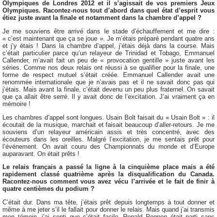
Olympiques de Londres 2012 et il s’agissait de vos premiers Jeux
Olympiques. Racontez-nous tout d’abord dans quel état d’esprit vous
étiez juste avant la finale et notamment dans la chambre d’appel ?
Je me souviens être arrivé dans le stade d’échauffement et me dire :
« c’est maintenant que ça se joue ». Je m’étais préparé pendant quatre ans
et j’y étais ! Dans la chambre d’appel, j’étais déjà dans la course. Mais
c’était particulier parce qu’un relayeur de Trinidad et Tobago, Emmanuel
Callender, m’avait fait un peu de « provocation gentille » juste avant les
séries. Comme nos deux relais ont réussi à se qualifier pour la finale, une
forme de respect mutuel s’était créée. Emmanuel Callender avait une
renommée internationale que je n’avais pas et il ne savait donc pas qui
j’étais. Mais avant la finale, c’était devenu un peu plus fraternel. On savait
que ça allait être serré. Il y avait donc de l’excitation. J’ai vraiment ça en
mémoire !
Les chambres d’appel sont longues. Usain Bolt faisait du « Usain Bolt » : il
écoutait de la musique, marchait et faisait beaucoup d’aller-retours. Je me
souviens d’un relayeur américain assis et très concentré, avec des
écouteurs dans les oreilles. Malgré l’excitation, je me sentais prêt pour
l’événement. On avait couru des Championnats du monde et d’Europe
auparavant. On était prêts !
Le relais français a passé la ligne à la cinquième place mais a été
rapidement classé quatrième après la disqualification du Canada.
Racontez-nous comment vous avez vécu l’arrivée et le fait de finir à
quatre centièmes du podium ?
C’était dur. Dans ma tête, j’étais prêt depuis longtemps à tout donner et
même à me jeter s’il le fallait pour donner le relais. Mais quand j’ai transmis
mon témoin, j’ai senti que c’était facile. Ronald Pognon était parti sans