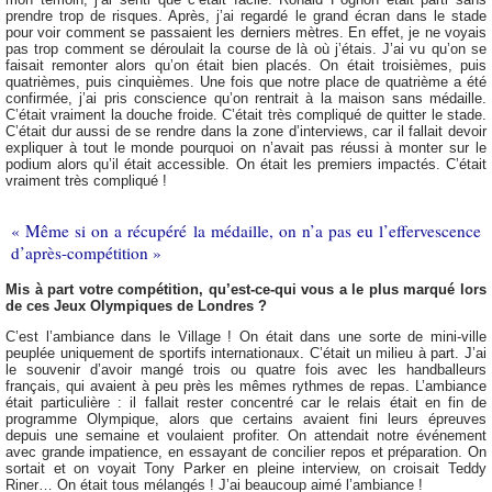
prendre trop de risques. Après, j’ai regardé le grand écran dans le stade
pour voir comment se passaient les derniers mètres. En effet, je ne voyais
pas trop comment se déroulait la course de là où j’étais. J’ai vu qu’on se
faisait remonter alors qu’on était bien placés. On était troisièmes, puis
quatrièmes, puis cinquièmes. Une fois que notre place de quatrième a été
confirmée, j’ai pris conscience qu’on rentrait à la maison sans médaille.
C’était vraiment la douche froide. C’était très compliqué de quitter le stade.
C’était dur aussi de se rendre dans la zone d’interviews, car il fallait devoir
expliquer à tout le monde pourquoi on n’avait pas réussi à monter sur le
podium alors qu’il était accessible. On était les premiers impactés. C’était
vraiment très compliqué !
« Même si on a récupéré la médaille, on n’a pas eu l’effervescence
d’après-compétition »
Mis à part votre compétition, qu’est-ce-qui vous a le plus marqué lors
de ces Jeux Olympiques de Londres ?
C’est l’ambiance dans le Village ! On était dans une sorte de mini-ville
peuplée uniquement de sportifs internationaux. C’était un milieu à part. J’ai
le souvenir d’avoir mangé trois ou quatre fois avec les handballeurs
français, qui avaient à peu près les mêmes rythmes de repas. L’ambiance
était particulière : il fallait rester concentré car le relais était en fin de
programme Olympique, alors que certains avaient fini leurs épreuves
depuis une semaine et voulaient profiter. On attendait notre événement
avec grande impatience, en essayant de concilier repos et préparation. On
sortait et on voyait Tony Parker en pleine interview, on croisait Teddy
Riner… On était tous mélangés ! J’ai beaucoup aimé l’ambiance !