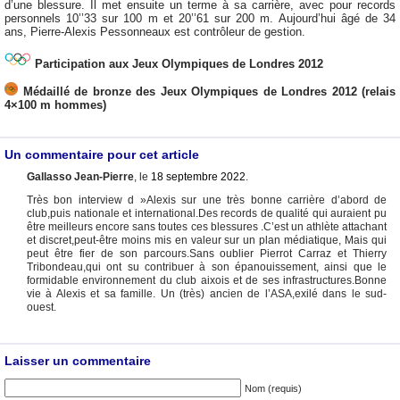
d’une blessure. Il met ensuite un terme à sa carrière, avec pour records
personnels 10’’33 sur 100 m et 20’’61 sur 200 m. Aujourd’hui âgé de 34
ans, Pierre-Alexis Pessonneaux est contrôleur de gestion.
Participation aux Jeux Olympiques de Londres 2012
Médaillé de bronze des Jeux Olympiques de Londres 2012 (relais
4×100 m hommes)
Un commentaire pour cet article
Gallasso Jean-Pierre
, le
18 septembre 2022
.
Très bon interview d »Alexis sur une très bonne carrière d’abord de
club,puis nationale et international.Des records de qualité qui auraient pu
être meilleurs encore sans toutes ces blessures .C’est un athlète attachant
et discret,peut-être moins mis en valeur sur un plan médiatique, Mais qui
peut être fier de son parcours.Sans oublier Pierrot Carraz et Thierry
Tribondeau,qui ont su contribuer à son épanouissement, ainsi que le
formidable environnement du club aixois et de ses infrastructures.Bonne
vie à Alexis et sa famille. Un (très) ancien de l’ASA,exilé dans le sud-
ouest.
Laisser un commentaire
Nom (requis)