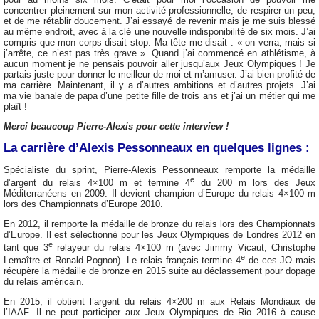
concentrer pleinement sur mon activité professionnelle, de respirer un peu,
et de me rétablir doucement. J’ai essayé de revenir mais je me suis blessé
au même endroit, avec à la clé une nouvelle indisponibilité de six mois. J’ai
compris que mon corps disait stop. Ma tête me disait : « on verra, mais si
j’arrête, ce n’est pas très grave ». Quand j’ai commencé en athlétisme, à
aucun moment je ne pensais pouvoir aller jusqu’aux Jeux Olympiques ! Je
partais juste pour donner le meilleur de moi et m’amuser. J’ai bien profité de
ma carrière. Maintenant, il y a d’autres ambitions et d’autres projets. J’ai
ma vie banale de papa d’une petite fille de trois ans et j’ai un métier qui me
plaît !
Merci beaucoup Pierre-Alexis pour cette interview !
La carrière d’Alexis Pessonneaux en quelques lignes :
Spécialiste du sprint, Pierre-Alexis Pessonneaux remporte la médaille
e
d’argent du relais 4×100 m et termine 4
du 200 m lors des Jeux
Méditerranéens en 2009. Il devient champion d’Europe du relais 4×100 m
lors des Championnats d’Europe 2010.
En 2012, il remporte la médaille de bronze du relais lors des Championnats
d’Europe. Il est sélectionné pour les Jeux Olympiques de Londres 2012 en
e
tant que 3
relayeur du relais 4×100 m (avec Jimmy Vicaut, Christophe
e
Lemaître et Ronald Pognon). Le relais français termine 4
de ces JO mais
récupère la médaille de bronze en 2015 suite au déclassement pour dopage
du relais américain.
En 2015, il obtient l’argent du relais 4×200 m aux Relais Mondiaux de
l’IAAF. Il ne peut participer aux Jeux Olympiques de Rio 2016 à cause