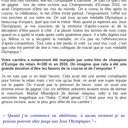
Pour être très honnête, elle est compliquée à savourer. Je sais ce que c’est
de gagner : lors de notre victoire aux Championnats d’Europe 2010, on
avait l’impression d’être les rois du monde. On a connu la fête après la
course, la célébration, le fait d’être invité partout, l’engouement, l’effet sur
nos proches et sur notre vie. On sait tous qu’une médaille Olympique a
beaucoup d’impact, quel que soit le métal. Mais quand je repense aux Jeux
Olympiques, je me souviens de la tristesse d’après-course et de la
déception d’être passé à côté. J’ai pleuré toutes les larmes de mon corps
quand on a quitté le stade après cette quatrième place. Il a fallu digérer tout
ça. Même si on a récupéré la médaille, on n’a pas eu l’effervescence
d’après-compétition. Tout cela a été perdu et volé. Le seul truc cool, c’est
que cela me permet de dire à mes collègues de travail que je suis médaillé
Olympique !
Votre carrière a notamment été marquée par votre titre de champion
d’Europe du relais 4×100 m en 2010. On imagine que cela a été une
grande émotion d’être les favoris de la course et de l’emporter ?
Je ne sais pas si on était favoris. Cela avait été une année compliquée
pour former le relais mais c’est vrai qu’au final, on avait une super équipe
sur le papier. On n’avait pas la pression du favori, mais on avait une
énorme envie de gagner. Les six athlètes présents avaient envie de donner
le maximum. Martial Mbandjock
(le dernier relayeur, ndlr)
a fait une
remontée magnifique sur l’Italie. C’était génial ! C’était pour moi la plus
grosse victoire, avec le plus gros effet de ma carrière !
« Quand j’ai commencé en athlétisme, à aucun moment je ne
pensais pouvoir aller jusqu’aux Jeux Olympiques ! »