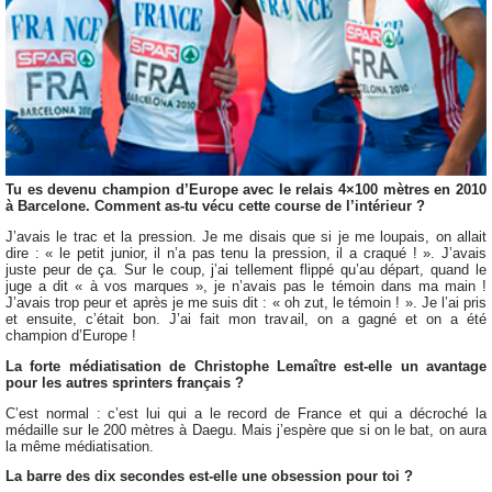
Tu es devenu champion d’Europe avec le relais 4×100 mètres en 2010
à Barcelone. Comment as-tu vécu cette course de l’intérieur ?
J’avais le trac et la pression. Je me disais que si je me loupais, on allait
dire : « le petit junior, il n’a pas tenu la pression, il a craqué ! ». J’avais
juste peur de ça. Sur le coup, j’ai tellement flippé qu’au départ, quand le
juge a dit « à vos marques », je n’avais pas le témoin dans ma main !
J’avais trop peur et après je me suis dit : « oh zut, le témoin ! ». Je l’ai pris
et ensuite, c’était bon. J’ai fait mon travail, on a gagné et on a été
champion d’Europe !
La forte médiatisation de Christophe Lemaître est-elle un avantage
pour les autres sprinters français ?
C’est normal : c’est lui qui a le record de France et qui a décroché la
médaille sur le 200 mètres à Daegu. Mais j’espère que si on le bat, on aura
la même médiatisation.
La barre des dix secondes est-elle une obsession pour toi ?