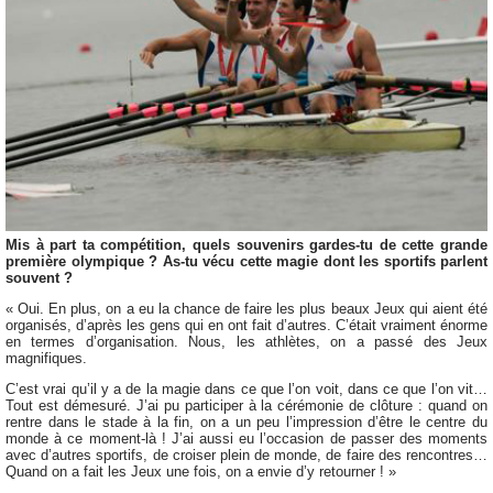
Mis à part ta compétition, quels souvenirs gardes-tu de cette grande
première olympique ? As-tu vécu cette magie dont les sportifs parlent
souvent ?
« Oui. En plus, on a eu la chance de faire les plus beaux Jeux qui aient été
organisés, d’après les gens qui en ont fait d’autres. C’était vraiment énorme
en termes d’organisation. Nous, les athlètes, on a passé des Jeux
magnifiques.
C’est vrai qu’il y a de la magie dans ce que l’on voit, dans ce que l’on vit…
Tout est démesuré. J’ai pu participer à la cérémonie de clôture : quand on
rentre dans le stade à la fin, on a un peu l’impression d’être le centre du
monde à ce moment-là ! J’ai aussi eu l’occasion de passer des moments
avec d’autres sportifs, de croiser plein de monde, de faire des rencontres…
Quand on a fait les Jeux une fois, on a envie d’y retourner ! »