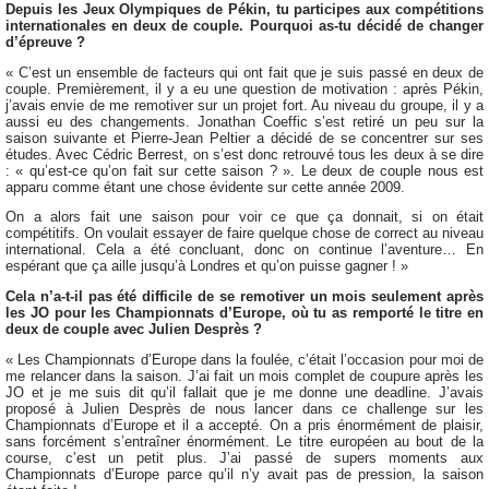
Depuis les Jeux Olympiques de Pékin, tu participes aux compétitions
internationales en deux de couple. Pourquoi as-tu décidé de changer
d’épreuve ?
« C’est un ensemble de facteurs qui ont fait que je suis passé en deux de
couple. Premièrement, il y a eu une question de motivation : après Pékin,
j’avais envie de me remotiver sur un projet fort. Au niveau du groupe, il y a
aussi eu des changements. Jonathan Coeffic s’est retiré un peu sur la
saison suivante et Pierre-Jean Peltier a décidé de se concentrer sur ses
études. Avec Cédric Berrest, on s’est donc retrouvé tous les deux à se dire
: « qu’est-ce qu’on fait sur cette saison ? ». Le deux de couple nous est
apparu comme étant une chose évidente sur cette année 2009.
On a alors fait une saison pour voir ce que ça donnait, si on était
compétitifs. On voulait essayer de faire quelque chose de correct au niveau
international. Cela a été concluant, donc on continue l’aventure… En
espérant que ça aille jusqu’à Londres et qu’on puisse gagner ! »
Cela n’a-t-il pas été difficile de se remotiver un mois seulement après
les JO pour les Championnats d’Europe, où tu as remporté le titre en
deux de couple avec Julien Desprès ?
« Les Championnats d’Europe dans la foulée, c’était l’occasion pour moi de
me relancer dans la saison. J’ai fait un mois complet de coupure après les
JO et je me suis dit qu’il fallait que je me donne une deadline. J’avais
proposé à Julien Desprès de nous lancer dans ce challenge sur les
Championnats d’Europe et il a accepté. On a pris énormément de plaisir,
sans forcément s’entraîner énormément. Le titre européen au bout de la
course, c’est un petit plus. J’ai passé de supers moments aux
Championnats d’Europe parce qu’il n’y avait pas de pression, la saison