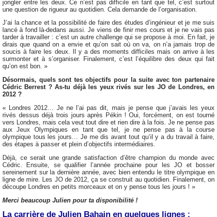
jongler entre les deux. Ce n’est pas difficile en tant que tel, c’est surtout
une question de rigueur au quotidien. Cela demande de l’organisation.
J’ai la chance et la possibilité de faire des études d’ingénieur et je me suis
lancé à fond là-dedans aussi. Je viens de finir mes cours et je ne vais pas
tarder à travailler : c’est un autre challenge qui se propose à moi. En fait, je
dirais que quand on a envie et qu’on sait où on va, on n’a jamais trop de
soucis à faire les deux. Il y a des moments difficiles mais on arrive à les
surmonter et à s’organiser. Finalement, c’est l’équilibre des deux qui fait
qu’on est bon. »
Désormais, quels sont tes objectifs pour la suite avec ton partenaire
Cédric Berrest ? As-tu déjà les yeux rivés sur les JO de Londres, en
2012 ?
« Londres 2012… Je ne l’ai pas dit, mais je pense que j’avais les yeux
rivés dessus déjà trois jours après Pékin ! Oui, forcément, on est tourné
vers Londres, mais cela veut tout dire et rien dire à la fois. Je ne pense pas
aux Jeux Olympiques en tant que tel, je ne pense pas à la course
olympique tous les jours… Je me dis avant tout qu’il y a du travail à faire,
des étapes à passer et plein d’objectifs intermédiaires.
Déjà, ce serait une grande satisfaction d’être champion du monde avec
Cédric. Ensuite, se qualifier l’année prochaine pour les JO et bosser
sereinement sur la dernière année, avec bien entendu le titre olympique en
ligne de mire. Les JO de 2012, ça se construit au quotidien. Finalement, on
découpe Londres en petits morceaux et on y pense tous les jours ! »
Merci beaucoup Julien pour ta disponibilité !
La carrière de Julien Bahain en quelques lignes :