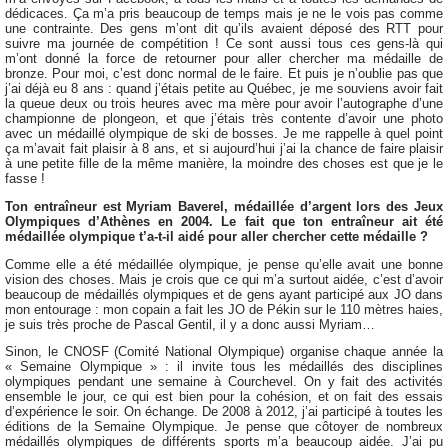
dédicaces. Ça m’a pris beaucoup de temps mais je ne le vois pas comme
une contrainte. Des gens m’ont dit qu’ils avaient déposé des RTT pour
suivre ma journée de compétition ! Ce sont aussi tous ces gens-là qui
m’ont donné la force de retourner pour aller chercher ma médaille de
bronze. Pour moi, c’est donc normal de le faire. Et puis je n’oublie pas que
j’ai déjà eu 8 ans : quand j’étais petite au Québec, je me souviens avoir fait
la queue deux ou trois heures avec ma mère pour avoir l’autographe d’une
championne de plongeon, et que j’étais très contente d’avoir une photo
avec un médaillé olympique de ski de bosses. Je me rappelle à quel point
ça m’avait fait plaisir à 8 ans, et si aujourd’hui j’ai la chance de faire plaisir
à une petite fille de la même manière, la moindre des choses est que je le
fasse !
Ton entraîneur est Myriam Baverel, médaillée d’argent lors des Jeux
Olympiques d’Athènes en 2004. Le fait que ton entraîneur ait été
médaillée olympique t’a-t-il aidé pour aller chercher cette médaille ?
Comme elle a été médaillée olympique, je pense qu’elle avait une bonne
vision des choses. Mais je crois que ce qui m’a surtout aidée, c’est d’avoir
beaucoup de médaillés olympiques et de gens ayant participé aux JO dans
mon entourage : mon copain a fait les JO de Pékin sur le 110 mètres haies,
je suis très proche de Pascal Gentil, il y a donc aussi Myriam…
Sinon, le CNOSF (Comité National Olympique) organise chaque année la
« Semaine Olympique » : il invite tous les médaillés des disciplines
olympiques pendant une semaine à Courchevel. On y fait des activités
ensemble le jour, ce qui est bien pour la cohésion, et on fait des essais
d’expérience le soir. On échange. De 2008 à 2012, j’ai participé à toutes les
éditions de la Semaine Olympique. Je pense que côtoyer de nombreux
médaillés olympiques de différents sports m’a beaucoup aidée. J’ai pu