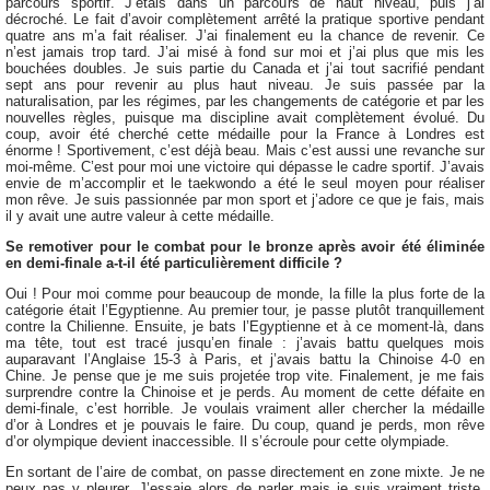
parcours sportif. J’étais dans un parcours de haut niveau, puis j’ai
décroché. Le fait d’avoir complètement arrêté la pratique sportive pendant
quatre ans m’a fait réaliser. J’ai finalement eu la chance de revenir. Ce
n’est jamais trop tard. J’ai misé à fond sur moi et j’ai plus que mis les
bouchées doubles. Je suis partie du Canada et j’ai tout sacrifié pendant
sept ans pour revenir au plus haut niveau. Je suis passée par la
naturalisation, par les régimes, par les changements de catégorie et par les
nouvelles règles, puisque ma discipline avait complètement évolué. Du
coup, avoir été cherché cette médaille pour la France à Londres est
énorme ! Sportivement, c’est déjà beau. Mais c’est aussi une revanche sur
moi-même. C’est pour moi une victoire qui dépasse le cadre sportif. J’avais
envie de m’accomplir et le taekwondo a été le seul moyen pour réaliser
mon rêve. Je suis passionnée par mon sport et j’adore ce que je fais, mais
il y avait une autre valeur à cette médaille.
Se remotiver pour le combat pour le bronze après avoir été éliminée
en demi-finale a-t-il été particulièrement difficile ?
Oui ! Pour moi comme pour beaucoup de monde, la fille la plus forte de la
catégorie était l’Egyptienne. Au premier tour, je passe plutôt tranquillement
contre la Chilienne. Ensuite, je bats l’Egyptienne et à ce moment-là, dans
ma tête, tout est tracé jusqu’en finale : j’avais battu quelques mois
auparavant l’Anglaise 15-3 à Paris, et j’avais battu la Chinoise 4-0 en
Chine. Je pense que je me suis projetée trop vite. Finalement, je me fais
surprendre contre la Chinoise et je perds. Au moment de cette défaite en
demi-finale, c’est horrible. Je voulais vraiment aller chercher la médaille
d’or à Londres et je pouvais le faire. Du coup, quand je perds, mon rêve
d’or olympique devient inaccessible. Il s’écroule pour cette olympiade.
En sortant de l’aire de combat, on passe directement en zone mixte. Je ne
peux pas y pleurer. J’essaie alors de parler mais je suis vraiment triste.