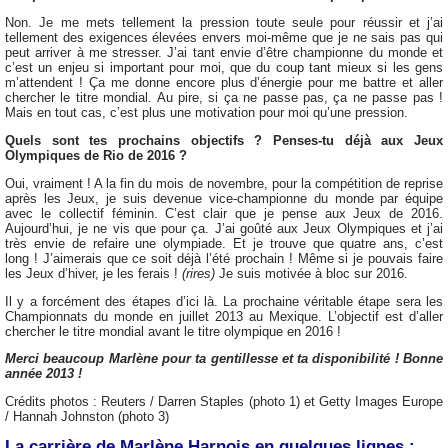
Non. Je me mets tellement la pression toute seule pour réussir et j’ai
tellement des exigences élevées envers moi-même que je ne sais pas qui
peut arriver à me stresser. J’ai tant envie d’être championne du monde et
c’est un enjeu si important pour moi, que du coup tant mieux si les gens
m’attendent ! Ça me donne encore plus d’énergie pour me battre et aller
chercher le titre mondial. Au pire, si ça ne passe pas, ça ne passe pas !
Mais en tout cas, c’est plus une motivation pour moi qu’une pression.
Quels sont tes prochains objectifs ? Penses-tu déjà aux Jeux
Olympiques de Rio de 2016 ?
Oui, vraiment ! A la fin du mois de novembre, pour la compétition de reprise
après les Jeux, je suis devenue vice-championne du monde par équipe
avec le collectif féminin. C’est clair que je pense aux Jeux de 2016.
Aujourd’hui, je ne vis que pour ça. J’ai goûté aux Jeux Olympiques et j’ai
très envie de refaire une olympiade. Et je trouve que quatre ans, c’est
long ! J’aimerais que ce soit déjà l’été prochain ! Même si je pouvais faire
les Jeux d’hiver, je les ferais !
(rires)
Je suis motivée à bloc sur 2016.
Il y a forcément des étapes d’ici là. La prochaine véritable étape sera les
Championnats du monde en juillet 2013 au Mexique. L’objectif est d’aller
chercher le titre mondial avant le titre olympique en 2016 !
Merci beaucoup Marlène pour ta gentillesse et ta disponibilité ! Bonne
année 2013 !
Crédits photos : Reuters / Darren Staples (photo 1) et Getty Images Europe
/ Hannah Johnston (photo 3)
La carrière de Marlène Harnois en quelques lignes :