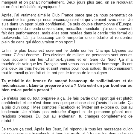
mangeait et on parlait normalement. Deux jours plus tard, on se retrouvait
et on était médaillés olympiques !
Après, j’ai vraiment aimé le Club France parce que ça nous permettait de
rencontrer les gens qui nous encourageaient et qui vibraient avec nous. Je
suis dans un sport plutôt confidentiel. Je suis double championne d’Europe,
championne du monde universitaire, médaillée mondiale : j’ai donc souvent
fait des performances, mais elles sont restées dans le cercle très fermé du
taekwondo. Là, j’ai beaucoup aimé remporter une médaille et rencontrer
plein de gens qui découvraient mon sport !
Enfin, le plus beau est sûrement le défilé sur les Champs Elysées au
retour. C’était énorme ! Des dizaines de milliers de personnes sont venues
nous accueillir sur les Champs-Elysées et en Gare du Nord. Ça m’a
touchée de voir que les Français sont venus nous rendre hommage. Ils ont
pris deux ou trois heures et sont venus pour nous saluer. Ils reconnaissent
tout le travail qu’on fait et ils ont pris le temps de le souligner.
Ta médaille de bronze t’a amené beaucoup de sollicitations et de
médiatisation. Etais-tu préparée à cela ? Cela est-il un pur bonheur ou
bien est-ce parfois pesant ?
Je n’étais pas du tout préparée à ça. Je fais partie d’un sport qui est plutôt
confidentiel et ce n’est donc pas quelque chose dont j’avais l’habitude. Ça
a pris d’un coup ! Mes comptes Facebook et Twitter ont explosé du jour au
lendemain. Je n’étais pas entourée d’agent ni de personne gérant mes
relations presses. Du jour au lendemain, tu changes complètement de
statut !
Je trouve ça cool. Après les Jeux, j’ai répondu à tous les messages qu’on
m’a envoyés sur Facebook, à tous les mails et à toutes les demandes de