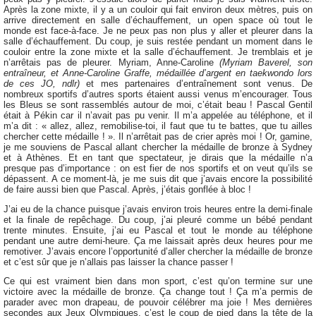
Après la zone mixte, il y a un couloir qui fait environ deux mètres, puis on
arrive directement en salle d’échauffement, un open space où tout le
monde est face-à-face. Je ne peux pas non plus y aller et pleurer dans la
salle d’échauffement. Du coup, je suis restée pendant un moment dans le
couloir entre la zone mixte et la salle d’échauffement. Je tremblais et je
n’arrêtais pas de pleurer. Myriam, Anne-Caroline
(Myriam Baverel, son
entraîneur, et Anne-Caroline Graffe, médaillée d’argent en taekwondo lors
de ces JO, ndlr)
et mes partenaires d’entraînement sont venus. De
nombreux sportifs d’autres sports étaient aussi venus m’encourager. Tous
les Bleus se sont rassemblés autour de moi, c’était beau ! Pascal Gentil
était à Pékin car il n’avait pas pu venir. Il m’a appelée au téléphone, et il
m’a dit : « allez, allez, remobilise-toi, il faut que tu te battes, que tu ailles
chercher cette médaille ! ». Il n’arrêtait pas de crier après moi ! Or, gamine,
je me souviens de Pascal allant chercher la médaille de bronze à Sydney
et à Athènes. Et en tant que spectateur, je dirais que la médaille n’a
presque pas d’importance : on est fier de nos sportifs et on veut qu’ils se
dépassent. A ce moment-là, je me suis dit que j’avais encore la possibilité
de faire aussi bien que Pascal. Après, j’étais gonflée à bloc !
J’ai eu de la chance puisque j’avais environ trois heures entre la demi-finale
et la finale de repêchage. Du coup, j’ai pleuré comme un bébé pendant
trente minutes. Ensuite, j’ai eu Pascal et tout le monde au téléphone
pendant une autre demi-heure. Ça me laissait après deux heures pour me
remotiver. J’avais encore l’opportunité d’aller chercher la médaille de bronze
et c’est sûr que je n’allais pas laisser la chance passer !
Ce qui est vraiment bien dans mon sport, c’est qu’on termine sur une
victoire avec la médaille de bronze. Ça change tout ! Ça m’a permis de
parader avec mon drapeau, de pouvoir célébrer ma joie ! Mes dernières
secondes aux Jeux Olympiques, c’est le coup de pied dans la tête de la