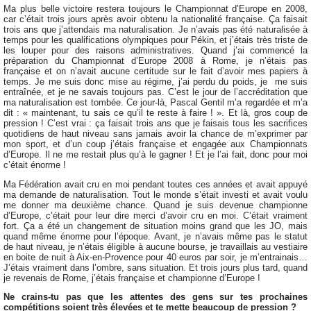
Ma plus belle victoire restera toujours le Championnat d’Europe en 2008,
car c’était trois jours après avoir obtenu la nationalité française. Ça faisait
trois ans que j’attendais ma naturalisation. Je n’avais pas été naturalisée à
temps pour les qualifications olympiques pour Pékin, et j’étais très triste de
les louper pour des raisons administratives. Quand j’ai commencé la
préparation du Championnat d’Europe 2008 à Rome, je n’étais pas
française et on n’avait aucune certitude sur le fait d’avoir mes papiers à
temps. Je me suis donc mise au régime, j’ai perdu du poids, je me suis
entraînée, et je ne savais toujours pas. C’est le jour de l’accréditation que
ma naturalisation est tombée. Ce jour-là, Pascal Gentil m’a regardée et m’a
dit : « maintenant, tu sais ce qu’il te reste à faire ! ». Et là, gros coup de
pression ! C’est vrai : ça faisait trois ans que je faisais tous les sacrifices
quotidiens de haut niveau sans jamais avoir la chance de m’exprimer par
mon sport, et d’un coup j’étais française et engagée aux Championnats
d’Europe. Il ne me restait plus qu’à le gagner ! Et je l’ai fait, donc pour moi
c’était énorme !
Ma Fédération avait cru en moi pendant toutes ces années et avait appuyé
ma demande de naturalisation. Tout le monde s’était investi et avait voulu
me donner ma deuxième chance. Quand je suis devenue championne
d’Europe, c’était pour leur dire merci d’avoir cru en moi. C’était vraiment
fort. Ça a été un changement de situation moins grand que les JO, mais
quand même énorme pour l’époque. Avant, je n’avais même pas le statut
de haut niveau, je n’étais éligible à aucune bourse, je travaillais au vestiaire
en boite de nuit à Aix-en-Provence pour 40 euros par soir, je m’entrainais…
J’étais vraiment dans l’ombre, sans situation. Et trois jours plus tard, quand
je revenais de Rome, j’étais française et championne d’Europe !
Ne crains-tu pas que les attentes des gens sur tes prochaines
compétitions soient très élevées et te mette beaucoup de pression ?