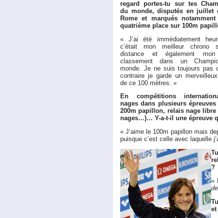
regard portes-tu sur tes Cham
du monde, disputés en juillet 
Rome et marqués notamment
quatrième place sur 100m papil
« J’ai été immédiatement heur
c’était mon meilleur chrono s
distance et également mon 
classement dans un Champi
monde. Je ne suis toujours pas 
contraire je garde un merveilleu
de ce 100 mètres. »
En compétitions internation
nages dans plusieurs épreuves
200m papillon, relais nage libre
nages…)… Y-a-t-il une épreuve qu
« J’aime le 100m papillon mais dep
puisque c’est celle avec laquelle j
Tu
re
?
« 
de
Tu
et