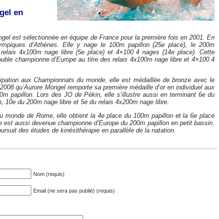
gel en
ngel est sélectionnée en équipe de France pour la première fois en 2001. En
lympiques d’Athènes. Elle y nage le 100m papillon (25e place), le 200m
s relais 4x100m nage libre (5e place) et 4×100 4 nages (14e place). Cette
uble championne d’Europe au titre des relais 4x100m nage libre et 4×100 4
ipation aux Championnats du monde, elle est médaillée de bronze avec le
 2008 qu’Aurore Mongel remporte sa première médaille d’or en individuel aux
m papillon. Lors des JO de Pékin, elle s’illustre aussi en terminant 6e du
, 10e du 200m nage libre et 5e du relais 4x200m nage libre.
 monde de Rome, elle obtient la 4e place du 100m papillon et la 6e place
e est aussi devenue championne d’Europe du 200m papillon en petit bassin.
ursuit des études de kinésithérapie en parallèle de la natation.
Nom (requis)
Email (ne sera pas publié) (requis)