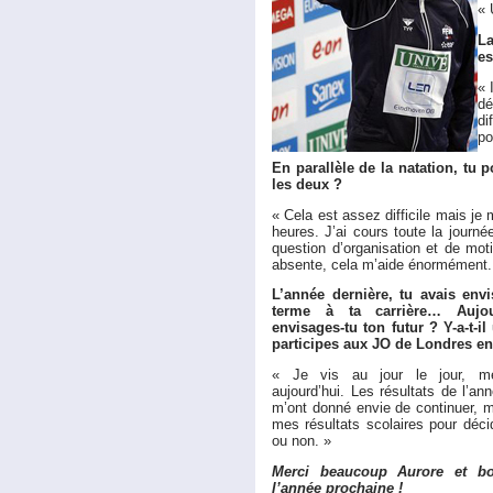
« 
La
es
« 
dé
di
po
En parallèle de la natation, tu
les deux ?
« Cela est assez difficile mais je 
heures. J’ai cours toute la journé
question d’organisation et de mot
absente, cela m’aide énormément.
L’année dernière, tu avais env
terme à ta carrière… Aujo
envisages-tu ton futur ? Y-a-t-i
participes aux JO de Londres en
« Je vis au jour le jour, m
aujourd’hui. Les résultats de l’a
m’ont donné envie de continuer, ma
mes résultats scolaires pour décid
ou non. »
Merci beaucoup Aurore et b
l’année prochaine !