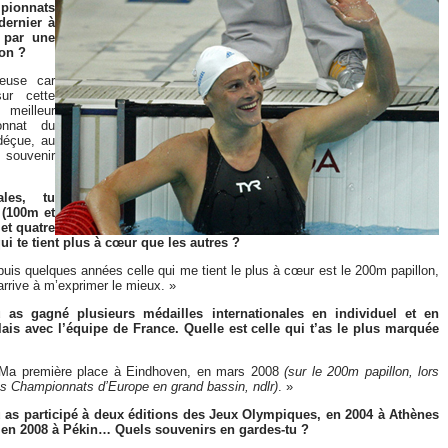
pionnats
dernier à
 par une
lon ?
euse car
ur cette
meilleur
onnat du
déçue, au
x souvenir
ales, tu
 (100m et
 et quatre
i te tient plus à cœur que les autres ?
uis quelques années celle qui me tient le plus à cœur est le 200m papillon,
’arrive à m’exprimer le mieux. »
 as gagné plusieurs médailles internationales en individuel et en
lais avec l’équipe de France. Quelle est celle qui t’as le plus marquée
Ma première place à Eindhoven, en mars 2008
(sur le 200m papillon, lors
s Championnats d’Europe en grand bassin, ndlr)
. »
 as participé à deux éditions des Jeux Olympiques, en 2004 à Athènes
 en 2008 à Pékin… Quels souvenirs en gardes-tu ?