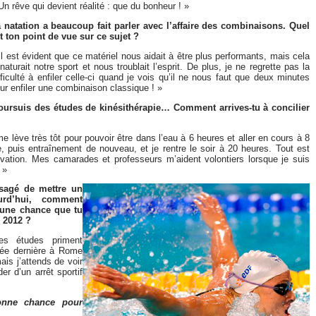
Un rêve qui devient réalité : que du bonheur ! »
 natation a beaucoup fait parler avec l’affaire des combinaisons. Quel
t ton point de vue sur ce sujet ?
Il est évident que ce matériel nous aidait à être plus performants, mais cela
naturait notre sport et nous troublait l’esprit. De plus, je ne regrette pas la
fficulté à enfiler celle-ci quand je vois qu’il ne nous faut que deux minutes
ur enfiler une combinaison classique ! »
 poursuis des études de kinésithérapie… Comment arrives-tu à concilier
me lève très tôt pour pouvoir être dans l’eau à 6 heures et aller en cours à 8
e, puis entraînement de nouveau, et je rentre le soir à 20 heures. Tout est
ivation. Mes camarades et professeurs m’aident volontiers lorsque je suis
 »
isagé de mettre un
urd’hui, comment
l une chance que tu
 2012 ?
es études priment
nnée dernière à Rome
is j’attends de voir
er d’un arrêt sportif
onne chance pour