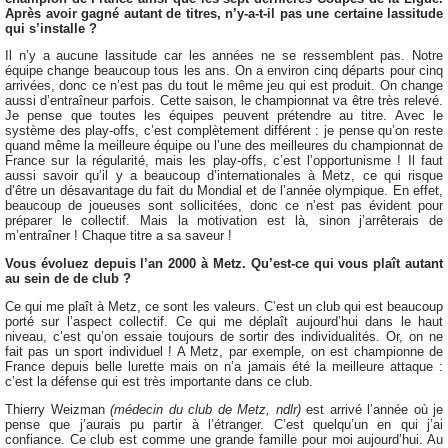
Après avoir gagné autant de titres, n’y-a-t-il pas une certaine lassitude
qui s’installe ?
Il n’y a aucune lassitude car les années ne se ressemblent pas. Notre
équipe change beaucoup tous les ans. On a environ cinq départs pour cinq
arrivées, donc ce n’est pas du tout le même jeu qui est produit. On change
aussi d’entraîneur parfois. Cette saison, le championnat va être très relevé.
Je pense que toutes les équipes peuvent prétendre au titre. Avec le
système des play-offs, c’est complètement différent : je pense qu’on reste
quand même la meilleure équipe ou l’une des meilleures du championnat de
France sur la régularité, mais les play-offs, c’est l’opportunisme ! Il faut
aussi savoir qu’il y a beaucoup d’internationales à Metz, ce qui risque
d’être un désavantage du fait du Mondial et de l’année olympique. En effet,
beaucoup de joueuses sont sollicitées, donc ce n’est pas évident pour
préparer le collectif. Mais la motivation est là, sinon j’arrêterais de
m’entraîner ! Chaque titre a sa saveur !
Vous évoluez depuis l’an 2000 à Metz. Qu’est-ce qui vous plaît autant
au sein de de club ?
Ce qui me plaît à Metz, ce sont les valeurs. C’est un club qui est beaucoup
porté sur l’aspect collectif. Ce qui me déplaît aujourd’hui dans le haut
niveau, c’est qu’on essaie toujours de sortir des individualités. Or, on ne
fait pas un sport individuel ! A Metz, par exemple, on est championne de
France depuis belle lurette mais on n’a jamais été la meilleure attaque :
c’est la défense qui est très importante dans ce club.
Thierry Weizman
(médecin du club de Metz, ndlr)
est arrivé l’année où je
pense que j’aurais pu partir à l’étranger. C’est quelqu’un en qui j’ai
confiance. Ce club est comme une grande famille pour moi aujourd’hui. Au