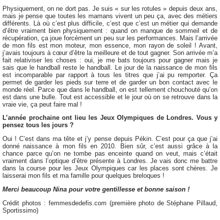
Physiquement, on ne dort pas. Je suis « sur les rotules » depuis deux ans,
mais je pense que toutes les mamans vivent un peu ça, avec des métiers
différents. Là où c’est plus difficile, c’est que c’est un métier qui demande
d’être vraiment bien physiquement : quand on manque de sommeil et de
récupération, ça joue forcément un peu sur les performances. Mais l’arrivée
de mon fils est mon moteur, mon essence, mon rayon de soleil ! Avant,
j’avais toujours à cœur d’être la meilleure et de tout gagner. Son arrivée m’a
fait relativiser les choses : oui, je me bats toujours pour gagner mais je
sais que le handball reste le handball. Le jour de la naissance de mon fils
est incomparable par rapport à tous les titres que j’ai pu remporter. Ça
permet de garder les pieds sur terre et de garder un bon contact avec le
monde réel. Parce que dans le handball, on est tellement chouchouté qu’on
est dans une bulle. Tout est accessible et le jour où on se retrouve dans la
vraie vie, ça peut faire mal !
L’année prochaine ont lieu les Jeux Olympiques de Londres. Vous y
pensez tous les jours ?
Oui ! C’est dans ma tête et j’y pense depuis Pékin. C’est pour ça que j’ai
donné naissance à mon fils en 2010. Bien sûr, c’est aussi grâce à la
chance parce qu’on ne tombe pas enceinte quand on veut, mais c’était
vraiment dans l’optique d’être présente à Londres. Je vais donc me battre
dans la course pour les Jeux Olympiques car les places sont chères. Je
laisserai mon fils et ma famille pour quelques breloques !
Merci beaucoup Nina pour votre gentillesse et bonne saison !
Crédit photos : femmesdedefis.com (première photo de Stéphane Pillaud,
Sportissimo)