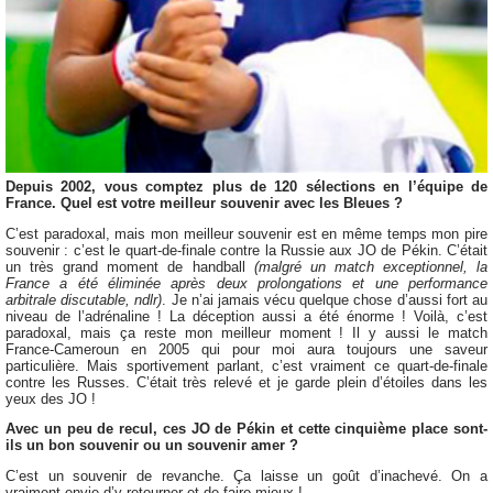
Depuis 2002, vous comptez plus de 120 sélections en l’équipe de
France. Quel est votre meilleur souvenir avec les Bleues ?
C’est paradoxal, mais mon meilleur souvenir est en même temps mon pire
souvenir : c’est le quart-de-finale contre la Russie aux JO de Pékin. C’était
un très grand moment de handball
(malgré un match exceptionnel, la
France a été éliminée après deux prolongations et une performance
arbitrale discutable, ndlr)
. Je n’ai jamais vécu quelque chose d’aussi fort au
niveau de l’adrénaline ! La déception aussi a été énorme ! Voilà, c’est
paradoxal, mais ça reste mon meilleur moment ! Il y aussi le match
France-Cameroun en 2005 qui pour moi aura toujours une saveur
particulière. Mais sportivement parlant, c’est vraiment ce quart-de-finale
contre les Russes. C’était très relevé et je garde plein d’étoiles dans les
yeux des JO !
Avec un peu de recul, ces JO de Pékin et cette cinquième place sont-
ils un bon souvenir ou un souvenir amer ?
C’est un souvenir de revanche. Ça laisse un goût d’inachevé. On a
vraiment envie d’y retourner et de faire mieux !