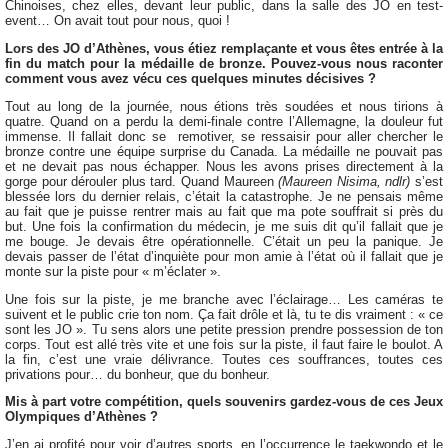
Chinoises, chez elles, devant leur public, dans la salle des JO en test-
event… On avait tout pour nous, quoi !
Lors des JO d’Athènes, vous étiez remplaçante et vous êtes entrée à la
fin du match pour la médaille de bronze. Pouvez-vous nous raconter
comment vous avez vécu ces quelques minutes décisives ?
Tout au long de la journée, nous étions très soudées et nous tirions à
quatre. Quand on a perdu la demi-finale contre l’Allemagne, la douleur fut
immense. Il fallait donc se remotiver, se ressaisir pour aller chercher le
bronze contre une équipe surprise du Canada. La médaille ne pouvait pas
et ne devait pas nous échapper. Nous les avons prises directement à la
gorge pour dérouler plus tard. Quand Maureen
(Maureen Nisima, ndlr)
s’est
blessée lors du dernier relais, c’était la catastrophe. Je ne pensais même
au fait que je puisse rentrer mais au fait que ma pote souffrait si près du
but. Une fois la confirmation du médecin, je me suis dit qu’il fallait que je
me bouge. Je devais être opérationnelle. C’était un peu la panique. Je
devais passer de l’état d’inquiète pour mon amie à l’état où il fallait que je
monte sur la piste pour « m’éclater ».
Une fois sur la piste, je me branche avec l’éclairage… Les caméras te
suivent et le public crie ton nom. Ça fait drôle et là, tu te dis vraiment : « ce
sont les JO ». Tu sens alors une petite pression prendre possession de ton
corps. Tout est allé très vite et une fois sur la piste, il faut faire le boulot. A
la fin, c’est une vraie délivrance. Toutes ces souffrances, toutes ces
privations pour… du bonheur, que du bonheur.
Mis à part votre compétition, quels souvenirs gardez-vous de ces Jeux
Olympiques d’Athènes ?
J’en ai profité pour voir d’autres sports, en l’occurrence le taekwondo et le