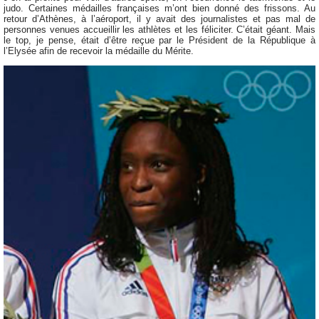
judo. Certaines médailles françaises m’ont bien donné des frissons. Au
retour d’Athènes, à l’aéroport, il y avait des journalistes et pas mal de
personnes venues accueillir les athlètes et les féliciter. C’était géant. Mais
le top, je pense, était d’être reçue par le Président de la République à
l’Elysée afin de recevoir la médaille du Mérite.