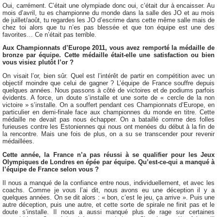
Oui, carrément. C’était une olympiade donc oui, c’était dur à encaisser. Au
mois d’avril, tu es championne du monde dans la salle des JO et au mois
de juillet/août, tu regardes les JO d’escrime dans cette même salle mais de
chez toi alors que tu n’es pas blessée et que ton équipe est une des
favorites… Ce n’était pas terrible.
Aux Championnats d’Europe 2011, vous avez remporté la médaille de
bronze par équipe. Cette médaille était-elle une satisfaction ou bien
vous visiez plutôt l’or ?
On visait l’or, bien sûr. Quel est l’intérêt de partir en compétition avec un
objectif moindre que celui de gagner ? L’équipe de France souffre depuis
quelques années. Nous passons à côté de victoires et de podiums parfois
évidents. A force, un doute s’installe et une sorte de « cercle de la non
victoire » s’installe. On a souffert pendant ces Championnats d’Europe, en
particulier en demi-finale face aux championnes du monde en titre. Cette
médaille ne devait pas nous échapper. On a bataillé comme des folles
furieuses contre les Estoniennes qui nous ont menées du début à la fin de
la rencontre. Mais une fois de plus, on a su se transcender pour revenir
médaillées.
Cette année, la France n’a pas réussi à se qualifier pour les Jeux
Olympiques de Londres en épée par équipe. Qu’est-ce-qui a manqué à
l’équipe de France selon vous ?
Il nous a manqué de la confiance entre nous, individuellement, et avec les
coachs. Comme je vous l’ai dit, nous avons eu une déception il y a
quelques années. On se dit alors : « bon, c’est le jeu, ça arrive ». Puis une
autre déception, puis une autre, et cette sorte de spirale ne finit pas et le
doute s’installe. Il nous a aussi manqué plus de rage sur certaines