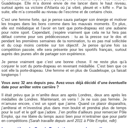
Guadeloupe. Elle m’a donné envie de me lancer dans le haut niveau,
surtout après sa victoire d’Atlanta où j’ai vibré, pleuré et « kiffé ». Par la
suite, elle m’a conseillé au niveau de l’escrime et de certains choix.
C’est une femme forte, qui je pense saura partager son énergie et motiver
les troupes dans les bons comme dans les mauvais moments. En plus,
elle est médiatique et l’avoir en tant que porte-drapeau est une aubaine
pour notre sport. Cependant, j’espère vraiment que cela ne lui fera pas
défaut comme pour ses prédécesseurs : tu as la presse sur le dos et
pendant les premières semaines de ta nomination, tu es pas mal sollicitée
et du coup moins centrée sur ton objectif. Je pense qu’une fois sa
compétition passée, elle sera présente pour les sportifs français, surtout
auprès des jeunes afin de partager son expérience.
Je pense vraiment que c’est une bonne chose. Il ne reste plus qu’à
conjurer le sort du porte-drapeau en revenant médaillée. C’est bien que ce
soit elle la porte-drapeau. Une femme et en plus de Guadeloupe, ça faisait
longtemps !
Vous avez 32 ans depuis peu. Avez-vous déjà décidé d’une éventuelle
date pour arrêter votre carrière ?
Il était prévu que je m’arrête deux ans après Londres, deux ans après les
médailles de Londres. Maintenant, on verra ! Je ne suis pas fermée. Je
m’amuse encore, c’est un sport que j’aime. Quand ce plaisir disparaîtra,
j’arrêterai et m’investirai plus dans mon boulot et prendrai plus de temps
pour le surf et le golf que j’adore. J’en profite d’ailleurs pour remercier Pôle
Emploi, qui me libère du temps aussi bien pour m’entraîner que pour partir
en compétitions
(Sarah travaille depuis avril 2011 à Pôle Emploi, ndlr)
.