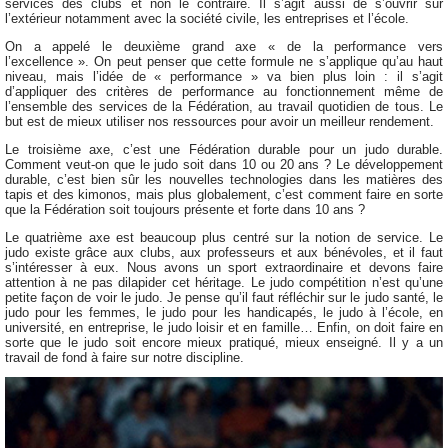
services des clubs et non le contraire. Il s’agit aussi de s’ouvrir sur
l’extérieur notamment avec la société civile, les entreprises et l’école.
On a appelé le deuxième grand axe « de la performance vers
l’excellence ». On peut penser que cette formule ne s’applique qu’au haut
niveau, mais l’idée de « performance » va bien plus loin : il s’agit
d’appliquer des critères de performance au fonctionnement même de
l’ensemble des services de la Fédération, au travail quotidien de tous. Le
but est de mieux utiliser nos ressources pour avoir un meilleur rendement.
Le troisième axe, c’est une Fédération durable pour un judo durable.
Comment veut-on que le judo soit dans 10 ou 20 ans ? Le développement
durable, c’est bien sûr les nouvelles technologies dans les matières des
tapis et des kimonos, mais plus globalement, c’est comment faire en sorte
que la Fédération soit toujours présente et forte dans 10 ans ?
Le quatrième axe est beaucoup plus centré sur la notion de service. Le
judo existe grâce aux clubs, aux professeurs et aux bénévoles, et il faut
s’intéresser à eux. Nous avons un sport extraordinaire et devons faire
attention à ne pas dilapider cet héritage. Le judo compétition n’est qu’une
petite façon de voir le judo. Je pense qu’il faut réfléchir sur le judo santé, le
judo pour les femmes, le judo pour les handicapés, le judo à l’école, en
université, en entreprise, le judo loisir et en famille… Enfin, on doit faire en
sorte que le judo soit encore mieux pratiqué, mieux enseigné. Il y a un
travail de fond à faire sur notre discipline.