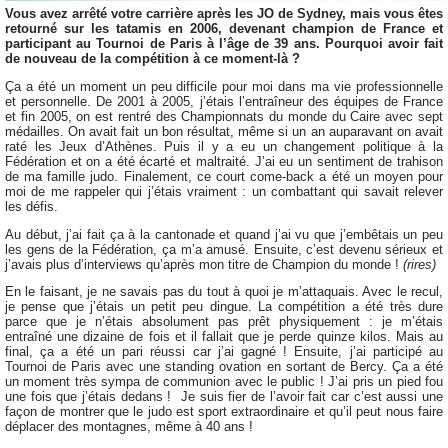
Vous avez arrêté votre carrière après les JO de Sydney, mais vous êtes
retourné sur les tatamis en 2006, devenant champion de France et
participant au Tournoi de Paris à l’âge de 39 ans. Pourquoi avoir fait
de nouveau de la compétition à ce moment-là ?
Ça a été un moment un peu difficile pour moi dans ma vie professionnelle
et personnelle. De 2001 à 2005, j’étais l’entraîneur des équipes de France
et fin 2005, on est rentré des Championnats du monde du Caire avec sept
médailles. On avait fait un bon résultat, même si un an auparavant on avait
raté les Jeux d’Athènes. Puis il y a eu un changement politique à la
Fédération et on a été écarté et maltraité. J’ai eu un sentiment de trahison
de ma famille judo. Finalement, ce court come-back a été un moyen pour
moi de me rappeler qui j’étais vraiment : un combattant qui savait relever
les défis.
Au début, j’ai fait ça à la cantonade et quand j’ai vu que j’embêtais un peu
les gens de la Fédération, ça m’a amusé. Ensuite, c’est devenu sérieux et
j’avais plus d’interviews qu’après mon titre de Champion du monde !
(rires)
En le faisant, je ne savais pas du tout à quoi je m’attaquais. Avec le recul,
je pense que j’étais un petit peu dingue. La compétition a été très dure
parce que je n’étais absolument pas prêt physiquement : je m’étais
entraîné une dizaine de fois et il fallait que je perde quinze kilos. Mais au
final, ça a été un pari réussi car j’ai gagné ! Ensuite, j’ai participé au
Tournoi de Paris avec une standing ovation en sortant de Bercy. Ça a été
un moment très sympa de communion avec le public ! J’ai pris un pied fou
une fois que j’étais dedans ! Je suis fier de l’avoir fait car c’est aussi une
façon de montrer que le judo est sport extraordinaire et qu’il peut nous faire
déplacer des montagnes, même à 40 ans !