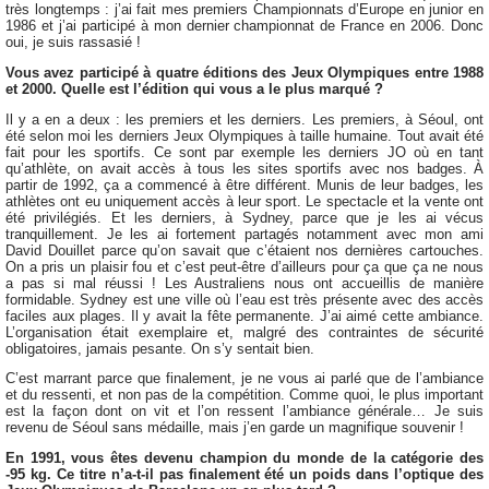
très longtemps : j’ai fait mes premiers Championnats d’Europe en junior en
1986 et j’ai participé à mon dernier championnat de France en 2006. Donc
oui, je suis rassasié !
Vous avez participé à quatre éditions des Jeux Olympiques entre 1988
et 2000. Quelle est l’édition qui vous a le plus marqué ?
Il y a en a deux : les premiers et les derniers. Les premiers, à Séoul, ont
été selon moi les derniers Jeux Olympiques à taille humaine. Tout avait été
fait pour les sportifs. Ce sont par exemple les derniers JO où en tant
qu’athlète, on avait accès à tous les sites sportifs avec nos badges. À
partir de 1992, ça a commencé à être différent. Munis de leur badges, les
athlètes ont eu uniquement accès à leur sport. Le spectacle et la vente ont
été privilégiés. Et les derniers, à Sydney, parce que je les ai vécus
tranquillement. Je les ai fortement partagés notamment avec mon ami
David Douillet parce qu’on savait que c’étaient nos dernières cartouches.
On a pris un plaisir fou et c’est peut-être d’ailleurs pour ça que ça ne nous
a pas si mal réussi ! Les Australiens nous ont accueillis de manière
formidable. Sydney est une ville où l’eau est très présente avec des accès
faciles aux plages. Il y avait la fête permanente. J’ai aimé cette ambiance.
L’organisation était exemplaire et, malgré des contraintes de sécurité
obligatoires, jamais pesante. On s’y sentait bien.
C’est marrant parce que finalement, je ne vous ai parlé que de l’ambiance
et du ressenti, et non pas de la compétition. Comme quoi, le plus important
est la façon dont on vit et l’on ressent l’ambiance générale… Je suis
revenu de Séoul sans médaille, mais j’en garde un magnifique souvenir !
En 1991, vous êtes devenu champion du monde de la catégorie des
-95 kg. Ce titre n’a-t-il pas finalement été un poids dans l’optique des