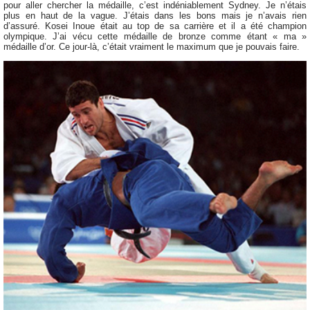
pour aller chercher la médaille, c’est indéniablement Sydney. Je n’étais
plus en haut de la vague. J’étais dans les bons mais je n’avais rien
d’assuré. Kosei Inoue était au top de sa carrière et il a été champion
olympique. J’ai vécu cette médaille de bronze comme étant « ma »
médaille d’or. Ce jour-là, c’était vraiment le maximum que je pouvais faire.