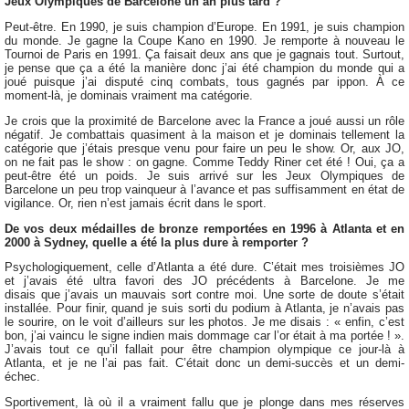
Jeux Olympiques de Barcelone un an plus tard ?
Peut-être. En 1990, je suis champion d’Europe. En 1991, je suis champion
du monde. Je gagne la Coupe Kano en 1990. Je remporte à nouveau le
Tournoi de Paris en 1991. Ça faisait deux ans que je gagnais tout. Surtout,
je pense que ça a été la manière donc j’ai été champion du monde qui a
joué puisque j’ai disputé cinq combats, tous gagnés par ippon. À ce
moment-là, je dominais vraiment ma catégorie.
Je crois que la proximité de Barcelone avec la France a joué aussi un rôle
négatif. Je combattais quasiment à la maison et je dominais tellement la
catégorie que j’étais presque venu pour faire un peu le show. Or, aux JO,
on ne fait pas le show : on gagne. Comme Teddy Riner cet été ! Oui, ça a
peut-être été un poids. Je suis arrivé sur les Jeux Olympiques de
Barcelone un peu trop vainqueur à l’avance et pas suffisamment en état de
vigilance. Or, rien n’est jamais écrit dans le sport.
De vos deux médailles de bronze remportées en 1996 à Atlanta et en
2000 à Sydney, quelle a été la plus dure à remporter ?
Psychologiquement, celle d’Atlanta a été dure. C’était mes troisièmes JO
et j’avais été ultra favori des JO précédents à Barcelone. Je me
disais que j’avais un mauvais sort contre moi. Une sorte de doute s’était
installée. Pour finir, quand je suis sorti du podium à Atlanta, je n’avais pas
le sourire, on le voit d’ailleurs sur les photos. Je me disais : « enfin, c’est
bon, j’ai vaincu le signe indien mais dommage car l’or était à ma portée ! ».
J’avais tout ce qu’il fallait pour être champion olympique ce jour-là à
Atlanta, et je ne l’ai pas fait. C’était donc un demi-succès et un demi-
échec.
Sportivement, là où il a vraiment fallu que je plonge dans mes réserves