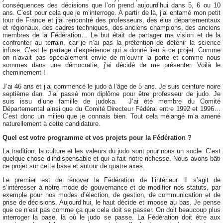
conséquences des décisions que l’on prend aujourd’hui dans 5, 6 ou 10
ans. C’est pour cela que je m’interroge. À partir de là, j’ai entamé mon petit
tour de France et j’ai rencontré des professeurs, des élus départementaux
et régionaux, des cadres techniques, des anciens champions, des anciens
membres de la Fédération… Le but était de partager ma vision et de la
confronter au terrain, car je n’ai pas la prétention de détenir la science
infuse. C’est le partage d’expérience qui a donné lieu à ce projet. Comme
on n’avait pas spécialement envie de m’ouvrir la porte et comme nous
sommes dans une démocratie, j’ai décidé de me présenter. Voilà le
cheminement !
J’ai 46 ans et j’ai commencé le judo à l’âge de 5 ans. Je suis ceinture noire
septième dan. J’ai passé mon diplôme pour être professeur de judo. Je
suis issu d’une famille de judoka. J’ai été membre du Comité
Départemental ainsi que du Comité Directeur Fédéral entre 1992 et 1996…
C’est donc un milieu que je connais bien. Tout cela mélangé m’a amené
naturellement à cette candidature.
Quel est votre programme et vos projets pour la Fédération ?
La tradition, la culture et les valeurs du judo sont pour nous un socle. C’est
quelque chose d’indispensable et qui a fait notre richesse. Nous avons bâti
ce projet sur cette base et autour de quatre axes.
Le premier est de rénover la Fédération de l’intérieur. Il s’agit de
s’intéresser à notre mode de gouvernance et de modifier nos statuts, par
exemple pour nos modes d’élection, de gestion, de communication et de
prise de décisions. Aujourd’hui, le haut décide et impose au bas. Je pense
que ce n’est pas comme ça que cela doit se passer. On doit beaucoup plus
interroger la base, là où le judo se passe. La Fédération doit être aux