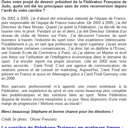
Outre votre projet de devenir président de la Fédération Française de
Judo, quels ont été les principaux axes de votre reconversion depuis
l’arrêt de votre carrière ?
De 2001 à 2005, j’ai d’abord été entraîneur national de l’équipe de France,
puis responsable de l’équipe de France masculine. De 2002 à 2005, j’ai été
Directeur du Haut Niveau. Quand j’ai quitté la Fédération, j’ai décidé de me
tourner vers le privé. Pendant un an et demi, j’ai été Directeur Général d’un
réseau de clubs de fitness sur Paris. J’ai découvert l’univers du sport
business à travers l’industrie du sport loisir. Une expérience intéressante.
Parallèlement à ça, en tant que professeur de sport supérieur, j’avais envie
de formaliser certaines connaissances. J’ai donc fait un diplôme à l’Essec,
une Grande Ecole de Commerce à Paris, où j’ai obtenu un Master et écrit
une thèse sur l’utilisation de l’intelligence économique dans le domaine du
sport. J’ai ensuite rejoint ma propre structure, créé en 2002 avec trois
autres associés : Carré Final. C’est une agence de communication, de
relations presse et de conseil en marketing. Aujourd’hui, Carré Final est
présent en France et aussi en Allemagne grâce à Carré Final Germany crée
en 2009.
Mon parcours professionnel m’a apporté une vision extérieure à la
Fédération, une expérience du privé et une vision beaucoup plus complète
des problématiques et des solutions liées au sport. Notre Fédération
dispose de leviers encore inexploités à ce jour. Nous disposons d’une vraie
marge de progression ! Mettons-nous au travail !
Merci beaucoup Stéphane et bonne chance pour les élections !
Crédit 3e photo : Olivier Prevosto
La carrière de Stéphane Traineau en quelques lignes :