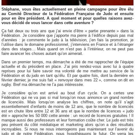
Stéphane, vous êtes actuellement en pleine campagne pour être élu
au Comité Directeur de la Fédération Française de Judo et ensuite
pour en être président. A quel moment et pour quelles raisons avez-
vous décidé de vous lancer dans cette aventure ?
Ça fait deux ou trois ans que j’ai envie d’être « partie prenante » dans la
Fédération. Je considère que j’apporte ma pierre à l’édifice depuis pas mal
d’années : je commente le judo à la télévision, j’en fais la promotion, je
l’utilise dans le domaine professionnel, j’interviens en France et à l’étranger
dans des stages… Mais quand on n’est pas à l’intérieur, on ne peut pas
faire avancer les choses autant qu’on aimerait.
Dans un premier temps, ma démarche a été de me rapprocher de l’équipe
actuelle et du président en place. J’ai pris rendez-vous avec lui à quatre
reprises pour lui faire savoir ma volonté de me mettre au service de la
Fédération et du judo en tant qu’élu. Et par quatre fois, dont la dernière en
février dernier, je me suis fait « renvoyer dans mes 22 », comme on dit en
rugby. Bref ma démarche ne l’a pas intéressée.
Je considère qu’on est arrivé au bout d’un cycle. On a certes une
Fédération qui ne va pas si mal lorsqu’on nous annonce un grand nombre
de licenciés. Mais lorsqu’on analyse les chiffres, on note qu’il s’agit
essentiellement d’enfants de moins de 12 ans, que le nombre de licenciés
est en chute libre entre 12 et 36 ans et que le nombre de licences « judo
été » approche les 50 000 cette année : un record de licences gratuites ! Il
manque aussi des professeurs et leur formation coûte cher. Le judo est très
peu présent du côté médiatique et marketing alors qu’on a des résultats
incroyables. Si nous ne nous interrogeons pas maintenant sur l’avenir du
judo et de notre Fédération, nous hypothéquons le futur. On verra les