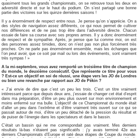
quasiment tous les grands championnats, on se retrouve tous les deux en
adversité directe et sur le haut du podium. On s’est partagé une bonne
partie des victoires sur les quinze dernières saisons !
Il y a énormément de respect entre nous. Je pense qu’on s’apprécie. On a
des styles de navigation assez différents, ce qui nous permet de cultiver
nos différences et de ne pas trop être dans l’adversité directe. Chacun
essaie de faire sa course avec ses propres armes. Il y a donc énormément
de respect et de sympathie. Après, je pense que lui comme moi, on est
des personnes assez timides, donc on n’est pas non plus forcément très
proches. On ne parle pas énormément ensemble, mais les échanges que
l’on peut avoir, que ce soit par mail ou lors des événements, sont vraiment
très sympas ! »
A la mi-septembre, vous avez remporté un troisième titre de champion
du monde, le deuxième consécutif. Que représente ce titre pour vous
? Est-ce un objectif en soi de réussi, une étape vers les JO de Londres
ou bien une revanche par rapport aux JO de Pékin ?
« J’ai envie de dire que c’est un peu les trois. C’est un titre vraiment
intéressant parce que depuis deux ans, j’essaie de changer cet état d’esprit
dans ma préparation, d’être un peu plus ouvert sur mon environnement et
moins enfermé sur ma bulle. L’objectif de ce Championnat du monde était
d’aller un peu dans l’extrême et d’être vraiment très ouvert sur ce qui se
passait autour de moi, d’être un peu détaché de la pression du résultat et
de puiser de l’énergie dans les spectateurs et dans le bassin.
C’était un bassin qui ne me correspondait pas vraiment. Mes derniers
résultats là-bas n’étaient pas significatifs : j’y avais terminé 42e aux
derniers Championnats d’Europe et raté deux étapes de Coupe du monde.