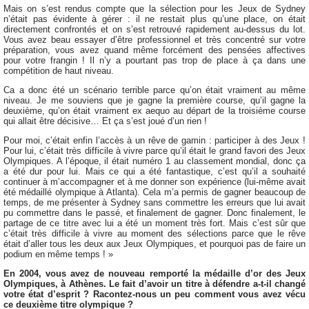
Mais on s’est rendus compte que la sélection pour les Jeux de Sydney
n’était pas évidente à gérer : il ne restait plus qu’une place, on était
directement confrontés et on s’est retrouvé rapidement au-dessus du lot.
Vous avez beau essayer d’être professionnel et très concentré sur votre
préparation, vous avez quand même forcément des pensées affectives
pour votre frangin ! Il n’y a pourtant pas trop de place à ça dans une
compétition de haut niveau.
Ca a donc été un scénario terrible parce qu’on était vraiment au même
niveau. Je me souviens que je gagne la première course, qu’il gagne la
deuxième, qu’on était vraiment ex aequo au départ de la troisième course
qui allait être décisive… Et ça s’est joué d’un rien !
Pour moi, c’était enfin l’accès à un rêve de gamin : participer à des Jeux !
Pour lui, c’était très difficile à vivre parce qu’il était le grand favori des Jeux
Olympiques. A l’époque, il était numéro 1 au classement mondial, donc ça
a été dur pour lui. Mais ce qui a été fantastique, c’est qu’il a souhaité
continuer à m’accompagner et à me donner son expérience (lui-même avait
été médaillé olympique à Atlanta). Cela m’a permis de gagner beaucoup de
temps, de me présenter à Sydney sans commettre les erreurs que lui avait
pu commettre dans le passé, et finalement de gagner. Donc finalement, le
partage de ce titre avec lui a été un moment très fort. Mais c’est sûr que
c’était très difficile à vivre au moment des sélections parce que le rêve
était d’aller tous les deux aux Jeux Olympiques, et pourquoi pas de faire un
podium en même temps ! »
En 2004, vous avez de nouveau remporté la médaille d’or des Jeux
Olympiques, à Athènes. Le fait d’avoir un titre à défendre a-t-il changé
votre état d’esprit ? Racontez-nous un peu comment vous avez vécu
ce deuxième titre olympique ?