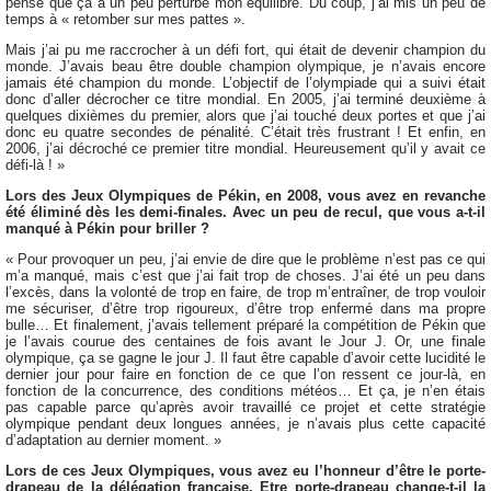
pense que ça a un peu perturbé mon équilibre. Du coup, j’ai mis un peu de
temps à « retomber sur mes pattes ».
Mais j’ai pu me raccrocher à un défi fort, qui était de devenir champion du
monde. J’avais beau être double champion olympique, je n’avais encore
jamais été champion du monde. L’objectif de l’olympiade qui a suivi était
donc d’aller décrocher ce titre mondial. En 2005, j’ai terminé deuxième à
quelques dixièmes du premier, alors que j’ai touché deux portes et que j’ai
donc eu quatre secondes de pénalité. C’était très frustrant ! Et enfin, en
2006, j’ai décroché ce premier titre mondial. Heureusement qu’il y avait ce
défi-là ! »
Lors des Jeux Olympiques de Pékin, en 2008, vous avez en revanche
été éliminé dès les demi-finales. Avec un peu de recul, que vous a-t-il
manqué à Pékin pour briller ?
« Pour provoquer un peu, j’ai envie de dire que le problème n’est pas ce qui
m’a manqué, mais c’est que j’ai fait trop de choses. J’ai été un peu dans
l’excès, dans la volonté de trop en faire, de trop m’entraîner, de trop vouloir
me sécuriser, d’être trop rigoureux, d’être trop enfermé dans ma propre
bulle… Et finalement, j’avais tellement préparé la compétition de Pékin que
je l’avais courue des centaines de fois avant le Jour J. Or, une finale
olympique, ça se gagne le jour J. Il faut être capable d’avoir cette lucidité le
dernier jour pour faire en fonction de ce que l’on ressent ce jour-là, en
fonction de la concurrence, des conditions météos… Et ça, je n’en étais
pas capable parce qu’après avoir travaillé ce projet et cette stratégie
olympique pendant deux longues années, je n’avais plus cette capacité
d’adaptation au dernier moment. »
Lors de ces Jeux Olympiques, vous avez eu l’honneur d’être le porte-
drapeau de la délégation française. Etre porte-drapeau change-t-il la