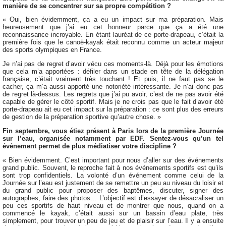
manière de se concentrer sur sa propre compétition ?
« Oui, bien évidemment, ça a eu un impact sur ma préparation. Mais
heureusement que j’ai eu cet honneur parce que ça a été une
reconnaissance incroyable. En étant lauréat de ce porte-drapeau, c’était la
première fois que le canoë-kayak était reconnu comme un acteur majeur
des sports olympiques en France.
Je n’ai pas de regret d’avoir vécu ces moments-là. Déjà pour les émotions
que cela m’a apportées : défiler dans un stade en tête de la délégation
française, c’était vraiment très touchant ! Et puis, il ne faut pas se le
cacher, ça m’a aussi apporté une notoriété intéressante. Je n’ai donc pas
de regret là-dessus. Les regrets que j’ai pu avoir, c’est de ne pas avoir été
capable de gérer le côté sportif. Mais je ne crois pas que le fait d’avoir été
porte-drapeau ait eu cet impact sur la préparation : ce sont plus des erreurs
de gestion de la préparation sportive qu’autre chose. »
Fin septembre, vous étiez présent à Paris lors de la première Journée
sur l’eau, organisée notamment par EDF. Sentez-vous qu’un tel
événement permet de plus médiatiser votre discipline ?
« Bien évidemment. C’est important pour nous d’aller sur des événements
grand public. Souvent, le reproche fait à nos événements sportifs est qu’ils
sont trop confidentiels. La volonté d’un événement comme celui de la
Journée sur l’eau est justement de se remettre un peu au niveau du loisir et
du grand public pour proposer des baptêmes, discuter, signer des
autographes, faire des photos… L’objectif est d’essayer de désacraliser un
peu ces sportifs de haut niveau et de montrer que nous, quand on a
commencé le kayak, c’était aussi sur un bassin d’eau plate, très
simplement, pour trouver un peu de jeu et de plaisir sur l’eau. Il y a ensuite