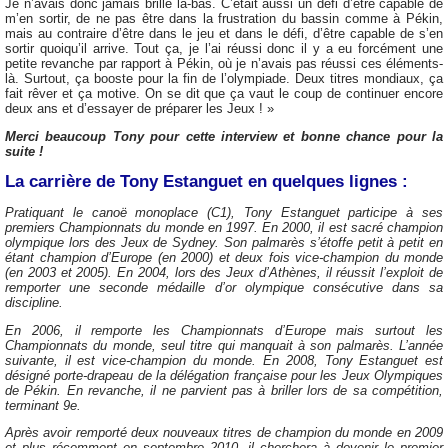
Je n’avais donc jamais brillé là-bas. C’était aussi un défi d’être capable de
m’en sortir, de ne pas être dans la frustration du bassin comme à Pékin,
mais au contraire d’être dans le jeu et dans le défi, d’être capable de s’en
sortir quoiqu’il arrive. Tout ça, je l’ai réussi donc il y a eu forcément une
petite revanche par rapport à Pékin, où je n’avais pas réussi ces éléments-
là. Surtout, ça booste pour la fin de l’olympiade. Deux titres mondiaux, ça
fait rêver et ça motive. On se dit que ça vaut le coup de continuer encore
deux ans et d’essayer de préparer les Jeux ! »
Merci beaucoup Tony pour cette interview et bonne chance pour la
suite !
La carrière de Tony Estanguet en quelques lignes :
Pratiquant le canoë monoplace (C1), Tony Estanguet participe à ses
premiers Championnats du monde en 1997. En 2000, il est sacré champion
olympique lors des Jeux de Sydney. Son palmarès s’étoffe petit à petit en
étant champion d’Europe (en 2000) et deux fois vice-champion du monde
(en 2003 et 2005). En 2004, lors des Jeux d’Athènes, il réussit l’exploit de
remporter une seconde médaille d’or olympique consécutive dans sa
discipline.
En 2006, il remporte les Championnats d’Europe mais surtout les
Championnats du monde, seul titre qui manquait à son palmarès. L’année
suivante, il est vice-champion du monde. En 2008, Tony Estanguet est
désigné porte-drapeau de la délégation française pour les Jeux Olympiques
de Pékin. En revanche, il ne parvient pas à briller lors de sa compétition,
terminant 9e.
Après avoir remporté deux nouveaux titres de champion du monde en 2009
et plus récemment en septembre 2010, il cherchera à devenir le premier