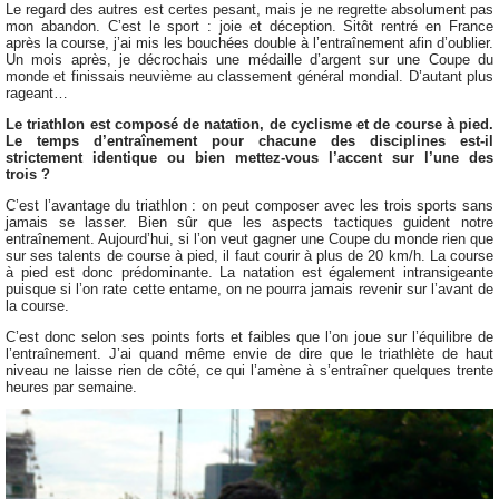
Le regard des autres est certes pesant, mais je ne regrette absolument pas
mon abandon. C’est le sport : joie et déception. Sitôt rentré en France
après la course, j’ai mis les bouchées double à l’entraînement afin d’oublier.
Un mois après, je décrochais une médaille d’argent sur une Coupe du
monde et finissais neuvième au classement général mondial. D’autant plus
rageant…
Le triathlon est composé de natation, de cyclisme et de course à pied.
Le temps d’entraînement pour chacune des disciplines est-il
strictement identique ou bien mettez-vous l’accent sur l’une des
trois ?
C’est l’avantage du triathlon : on peut composer avec les trois sports sans
jamais se lasser. Bien sûr que les aspects tactiques guident notre
entraînement. Aujourd’hui, si l’on veut gagner une Coupe du monde rien que
sur ses talents de course à pied, il faut courir à plus de 20 km/h. La course
à pied est donc prédominante. La natation est également intransigeante
puisque si l’on rate cette entame, on ne pourra jamais revenir sur l’avant de
la course.
C’est donc selon ses points forts et faibles que l’on joue sur l’équilibre de
l’entraînement. J’ai quand même envie de dire que le triathlète de haut
niveau ne laisse rien de côté, ce qui l’amène à s’entraîner quelques trente
heures par semaine.