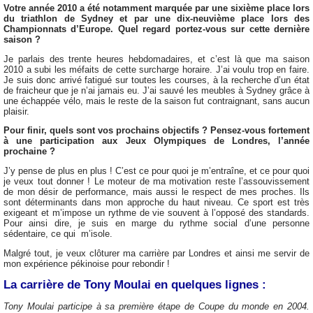
Votre année 2010 a été notamment marquée par une sixième place lors
du triathlon de Sydney et par une dix-neuvième place lors des
Championnats d’Europe. Quel regard portez-vous sur cette dernière
saison ?
Je parlais des trente heures hebdomadaires, et c’est là que ma saison
2010 a subi les méfaits de cette surcharge horaire. J’ai voulu trop en faire.
Je suis donc arrivé fatigué sur toutes les courses, à la recherche d’un état
de fraicheur que je n’ai jamais eu. J’ai sauvé les meubles à Sydney grâce à
une échappée vélo, mais le reste de la saison fut contraignant, sans aucun
plaisir.
Pour finir, quels sont vos prochains objectifs ? Pensez-vous fortement
à une participation aux Jeux Olympiques de Londres, l’année
prochaine ?
J’y pense de plus en plus ! C’est ce pour quoi je m’entraîne, et ce pour quoi
je veux tout donner ! Le moteur de ma motivation reste l’assouvissement
de mon désir de performance, mais aussi le respect de mes proches. Ils
sont déterminants dans mon approche du haut niveau. Ce sport est très
exigeant et m’impose un rythme de vie souvent à l’opposé des standards.
Pour ainsi dire, je suis en marge du rythme social d’une personne
sédentaire, ce qui m’isole.
Malgré tout, je veux clôturer ma carrière par Londres et ainsi me servir de
mon expérience pékinoise pour rebondir !
La carrière de Tony Moulai en quelques lignes :
Tony Moulai participe à sa première étape de Coupe du monde en 2004.