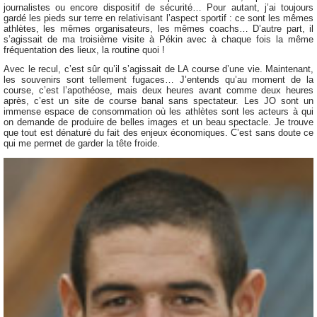
journalistes ou encore dispositif de sécurité… Pour autant, j’ai toujours
gardé les pieds sur terre en relativisant l’aspect sportif : ce sont les mêmes
athlètes, les mêmes organisateurs, les mêmes coachs… D’autre part, il
s’agissait de ma troisième visite à Pékin avec à chaque fois la même
fréquentation des lieux, la routine quoi !
Avec le recul, c’est sûr qu’il s’agissait de LA course d’une vie. Maintenant,
les souvenirs sont tellement fugaces… J’entends qu’au moment de la
course, c’est l’apothéose, mais deux heures avant comme deux heures
après, c’est un site de course banal sans spectateur. Les JO sont un
immense espace de consommation où les athlètes sont les acteurs à qui
on demande de produire de belles images et un beau spectacle. Je trouve
que tout est dénaturé du fait des enjeux économiques. C’est sans doute ce
qui me permet de garder la tête froide.