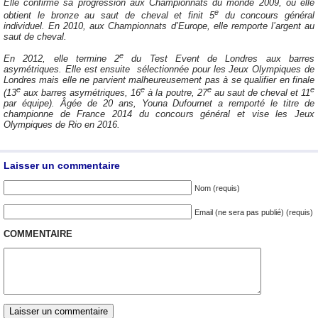
Elle confirme sa progression aux Championnats du monde 2009, où elle
e
obtient le bronze au saut de cheval et finit 5
du concours général
individuel. En 2010, aux Championnats d’Europe, elle remporte l’argent au
saut de cheval.
e
En 2012, elle termine 2
du Test Event de Londres aux barres
asymétriques. Elle est ensuite sélectionnée pour les Jeux Olympiques de
Londres mais elle ne parvient malheureusement pas à se qualifier en finale
e
e
e
e
(13
aux barres asymétriques, 16
à la poutre, 27
au saut de cheval et 11
par équipe). Âgée de 20 ans, Youna Dufournet a remporté le titre de
championne de France 2014 du concours général et vise les Jeux
Olympiques de Rio en 2016.
Laisser un commentaire
Nom (requis)
Email (ne sera pas publié) (requis)
COMMENTAIRE