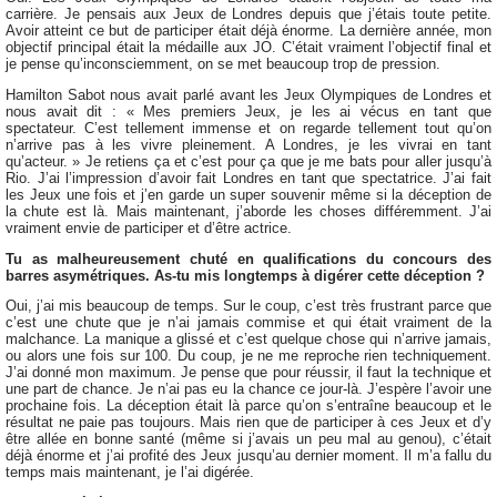
carrière. Je pensais aux Jeux de Londres depuis que j’étais toute petite.
Avoir atteint ce but de participer était déjà énorme. La dernière année, mon
objectif principal était la médaille aux JO. C’était vraiment l’objectif final et
je pense qu’inconsciemment, on se met beaucoup trop de pression.
Hamilton Sabot nous avait parlé avant les Jeux Olympiques de Londres et
nous avait dit : « Mes premiers Jeux, je les ai vécus en tant que
spectateur. C’est tellement immense et on regarde tellement tout qu’on
n’arrive pas à les vivre pleinement. A Londres, je les vivrai en tant
qu’acteur. » Je retiens ça et c’est pour ça que je me bats pour aller jusqu’à
Rio. J’ai l’impression d’avoir fait Londres en tant que spectatrice. J’ai fait
les Jeux une fois et j’en garde un super souvenir même si la déception de
la chute est là. Mais maintenant, j’aborde les choses différemment. J’ai
vraiment envie de participer et d’être actrice.
Tu as malheureusement chuté en qualifications du concours des
barres asymétriques. As-tu mis longtemps à digérer cette déception ?
Oui, j’ai mis beaucoup de temps. Sur le coup, c’est très frustrant parce que
c’est une chute que je n’ai jamais commise et qui était vraiment de la
malchance. La manique a glissé et c’est quelque chose qui n’arrive jamais,
ou alors une fois sur 100. Du coup, je ne me reproche rien techniquement.
J’ai donné mon maximum. Je pense que pour réussir, il faut la technique et
une part de chance. Je n’ai pas eu la chance ce jour-là. J’espère l’avoir une
prochaine fois. La déception était là parce qu’on s’entraîne beaucoup et le
résultat ne paie pas toujours. Mais rien que de participer à ces Jeux et d’y
être allée en bonne santé (même si j’avais un peu mal au genou), c’était
déjà énorme et j’ai profité des Jeux jusqu’au dernier moment. Il m’a fallu du
temps mais maintenant, je l’ai digérée.