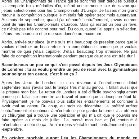
Après les Championnats de France qui se sont très bien déroulés puisque
j’ai remporté trois médailles d’or, c’était une immense joie de savoir que
j’étais sélectionnée pour les Championnats d’Europe. Je faisais mon grand
retour à la compétition puisque je m’étais fait opérer sept mois auparavant.
Au mois de septembre, quand j’ai démarré l’entraînement, j’avais comme
point de mire les Championnats d’Europe. Mais ça restait un peu un rêve,
ce n’était pas très concret pour moi. Du coup, quand j’ai appris la sélection,
j’étais très heureuse et je me suis donnée au maximum.
Après, arrivée sur place, je me suis mis beaucoup de pression parce que je
voulais effectuer un beau retour à la compétition et parce que je voulais
montrer de quoi j’étais capable. J’étais beaucoup trop stressée. Ne pas
faire de compétition internationale pendant presque deux ans est très dur !
Raconte-nous un peu ce qui s’est passé depuis les Jeux Olympiques
de Londres : tu as voulu prendre un peu de recul avec la gymnastique
pour soigner ton genou, c’est bien ça ?
Après les Jeux de Londres, je suis revenue à l’entraînement début
septembre mais j’avais tout le temps très mal au genou. Il fallait aussi que
je prépare mon bac. Le retour de Londres a été difficile psychologiquement
parce qu’il fallait se remettre au travail et parce que la déception était là.
Physiquement, je ne pouvais plus subir les entrainements et continuer à
avoir mal au genou. Du coup, au mois de décembre, j’ai préféré arrêter
l’entraînement et continuer à m’entretenir pour garder la forme. J’ai été voir
un chirurgien qui a trouvé une opération et qui m’a dit que je pouvais me
faire opérer au mois de juillet. J’ai passé mon bac et j’ai continué à
m’entretenir à côté de ça. Je n’ai repris véritablement l’entraînement que mi
-septembre.
En octobre prochain auront lieu les Championnats du monde en