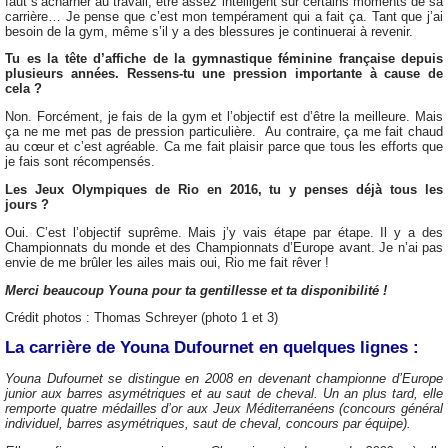
faut s’acharner au travail, être assez intelligent sur certains moments de sa
carrière… Je pense que c’est mon tempérament qui a fait ça. Tant que j’ai
besoin de la gym, même s’il y a des blessures je continuerai à revenir.
Tu es la tête d’affiche de la gymnastique féminine française depuis
plusieurs années. Ressens-tu une pression importante à cause de
cela ?
Non. Forcément, je fais de la gym et l’objectif est d’être la meilleure. Mais
ça ne me met pas de pression particulière. Au contraire, ça me fait chaud
au cœur et c’est agréable. Ca me fait plaisir parce que tous les efforts que
je fais sont récompensés.
Les Jeux Olympiques de Rio en 2016, tu y penses déjà tous les
jours ?
Oui. C’est l’objectif suprême. Mais j’y vais étape par étape. Il y a des
Championnats du monde et des Championnats d’Europe avant. Je n’ai pas
envie de me brûler les ailes mais oui, Rio me fait rêver !
Merci beaucoup Youna pour ta gentillesse et ta disponibilité !
Crédit photos : Thomas Schreyer (photo 1 et 3)
La carrière de Youna Dufournet en quelques lignes :
Youna Dufournet se distingue en 2008 en devenant championne d’Europe
junior aux barres asymétriques et au saut de cheval. Un an plus tard, elle
remporte quatre médailles d’or aux Jeux Méditerranéens (concours général
individuel, barres asymétriques, saut de cheval, concours par équipe).