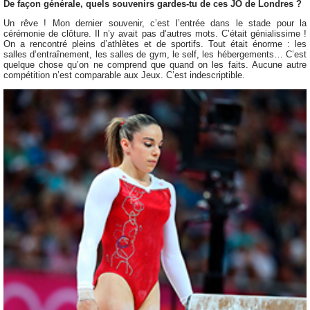
De façon générale, quels souvenirs gardes-tu de ces JO de Londres ?
Un rêve ! Mon dernier souvenir, c’est l’entrée dans le stade pour la
cérémonie de clôture. Il n’y avait pas d’autres mots. C’était génialissime !
On a rencontré pleins d’athlètes et de sportifs. Tout était énorme : les
salles d’entraînement, les salles de gym, le self, les hébergements… C’est
quelque chose qu’on ne comprend que quand on les faits. Aucune autre
compétition n’est comparable aux Jeux. C’est indescriptible.