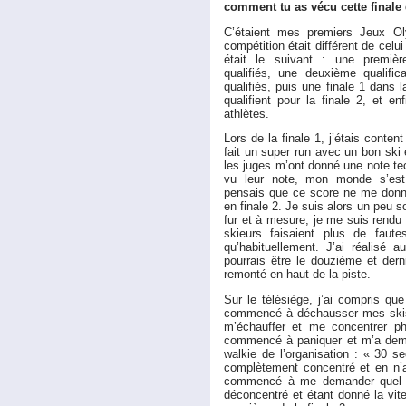
comment tu as vécu cette finale d
C’étaient mes premiers Jeux O
compétition était différent de ce
était le suivant : une première
qualifiés, une deuxième qualifi
qualifiés, puis une finale 1 dans 
qualifient pour la finale 2, et e
athlètes.
Lors de la finale 1, j’étais conten
fait un super run avec un bon ski
les juges m’ont donné une note te
vu leur note, mon monde s’est
pensais que ce score ne me donna
en finale 2. Je suis alors un peu s
fur et à mesure, je me suis rend
skieurs faisaient plus de fau
qu’habituellement. J’ai réalisé 
pourrais être le douzième et derni
remonté en haut de la piste.
Sur le télésiège, j’ai compris que 
commencé à déchausser mes skis p
m’échauffer et me concentrer p
commencé à paniquer et m’a dema
walkie de l’organisation : « 30 s
complètement concentré et en n’aya
commencé à me demander quel sau
déconcentré et étant donné la vite