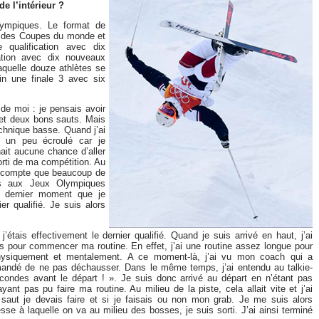
e l’intérieur ?
lympiques. Le format de
lui des Coupes du monde et
 qualification avec dix
cation avec dix nouveaux
laquelle douze athlètes se
nfin une finale 3 avec six
t de moi : je pensais avoir
 et deux bons sauts. Mais
chnique basse. Quand j’ai
 un peu écroulé car je
it aucune chance d’aller
orti de ma compétition. Au
u compte que beaucoup de
tes aux Jeux Olympiques
au dernier moment que je
er qualifié. Je suis alors
j’étais effectivement le dernier qualifié. Quand je suis arrivé en haut, j’ai
our commencer ma routine. En effet, j’ai une routine assez longue pour
hysiquement et mentalement. A ce moment-là, j’ai vu mon coach qui a
ndé de ne pas déchausser. Dans le même temps, j’ai entendu au talkie-
econdes avant le départ ! ». Je suis donc arrivé au départ en n’étant pas
nt pas pu faire ma routine. Au milieu de la piste, cela allait vite et j’ai
t je devais faire et si je faisais ou non mon grab. Je me suis alors
sse à laquelle on va au milieu des bosses, je suis sorti. J’ai ainsi terminé