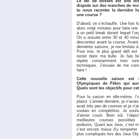
Le ski de bosses est une dis
dispute sur des manches de mo
tu nous raconter la dernière h
une course ?
D’abord, on s’échauffe. Une fois ha
alors vingt minutes pour faire une
a un petit break durant lequel l’or
On a ensuite entre 30 et 40 minut
descentes avant la course. Avant, 
dernières saisons, je me limitais 
Pour moi, le plus grand défi est 
rester dans ma bulle. Je fais b
répète constamment mes run
techniques. J’essaie de me conc
faire !
Cette nouvelle saison est
Olympiques de Pékin qui auro
Quels sont tes objectifs pour ce
Pour la saison en elle-même, l’o
plaisir. L’année dernière, je n’avai
avait très peu de courses et je n’ai
voulais en compétition. Je souha
d’aimer courir. Bien sûr, l’obje
meilleures courses possibles
podiums. Quant aux Jeux, c’est ma
c’est encore mieux d’y remporter
plus compliqués lors des Jeux Ol