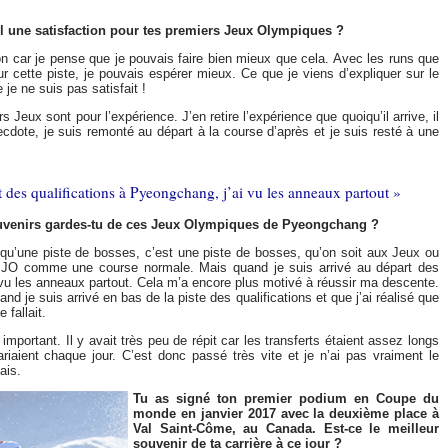
il une satisfaction pour tes premiers Jeux Olympiques ?
on car je pense que je pouvais faire bien mieux que cela. Avec les runs que
sur cette piste, je pouvais espérer mieux. Ce que je viens d’expliquer sur le
 je ne suis pas satisfait !
 Jeux sont pour l’expérience. J’en retire l’expérience que quoiqu’il arrive, il
ecdote, je suis remonté au départ à la course d’après et je suis resté à une
t des qualifications à Pyeongchang, j’ai vu les anneaux partout »
ouvenirs gardes-tu de ces Jeux Olympiques de Pyeongchang ?
s qu’une piste de bosses, c’est une piste de bosses, qu’on soit aux Jeux ou
s JO comme une course normale. Mais quand je suis arrivé au départ des
 vu les anneaux partout. Cela m’a encore plus motivé à réussir ma descente.
nd je suis arrivé en bas de la piste des qualifications et que j’ai réalisé que
 fallait.
important. Il y avait très peu de répit car les transferts étaient assez longs
ariaient chaque jour. C’est donc passé très vite et je n’ai pas vraiment le
ais.
Tu as signé ton premier podium en Coupe du
monde en janvier 2017 avec la deuxième place à
Val Saint-Côme, au Canada. Est-ce le meilleur
souvenir de ta carrière à ce jour ?