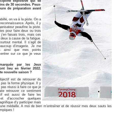
cipline explosive qui se
ins de 30 secondes. Peux-
eure de préparation avant
billé, on va à la piste. On a
 reconnaissance. Après, il y
ganisateur peaufine la piste.
es pour faire deux ou trois
j’en faisais trois, mais ces
à deux à cause de la fatigue.
surtout mental. Il s’agit de
eaucoup d’imagerie. Je me
s ainsi que mes points
entrer sur ce que je veux
 marquée par les Jeux
nt lieu en février 2022.
tte nouvelle saison ?
bjectif est de retrouver du
s pas la forme physique. Il y
 pas réussi à faire ce que je
ite retrouver ce sentiment
ctif est aussi de faire les
 et d’accrocher quelques
gnifique d’y participer mais
 une médaille. A moi de bien m’entraîner et de réussir mes deux sauts les
ympiques !