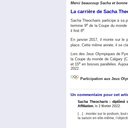
Merci beaucoup Sacha et bonne 
La carrière de Sacha The
Sacha Theocharis participe à sa 
e
termine 9
de la Coupe du monde d
e
il finit 8
.
En janvier 2017, il monte sur l
place. Cette même année, il se cl
Lors des Jeux Olympiques de Pyeong
la Coupe du monde de Calgary (Ca
e
et 15
en bosses parallèles. Aujou
2022.
Participation aux Jeux Ol
Un commentaire pour cet arti
Sacha Theocharis : diplômé d
Affiliation
, le
2 février 2022
.
[…] : monter sur le podium, tout 
la saison en elle-même, l’objecti