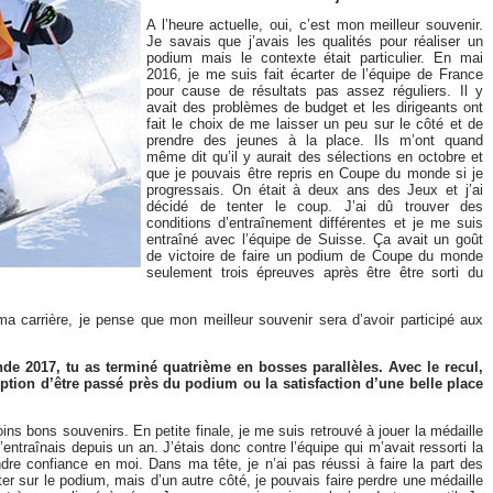
A l’heure actuelle, oui, c’est mon meilleur souvenir.
Je savais que j’avais les qualités pour réaliser un
podium mais le contexte était particulier. En mai
2016, je me suis fait écarter de l’équipe de France
pour cause de résultats pas assez réguliers. Il y
avait des problèmes de budget et les dirigeants ont
fait le choix de me laisser un peu sur le côté et de
prendre des jeunes à la place. Ils m’ont quand
même dit qu’il y aurait des sélections en octobre et
que je pouvais être repris en Coupe du monde si je
progressais. On était à deux ans des Jeux et j’ai
décidé de tenter le coup. J’ai dû trouver des
conditions d’entraînement différentes et je me suis
entraîné avec l’équipe de Suisse. Ça avait un goût
de victoire de faire un podium de Coupe du monde
seulement trois épreuves après être être sorti du
 ma carrière, je pense que mon meilleur souvenir sera d’avoir participé aux
 2017, tu as terminé quatrième en bosses parallèles. Avec le recul,
ption d’être passé près du podium ou la satisfaction d’une belle place
ins bons souvenirs. En petite finale, je me suis retrouvé à jouer la médaille
entraînais depuis un an. J’étais donc contre l’équipe qui m’avait ressorti la
endre confiance en moi. Dans ma tête, je n’ai pas réussi à faire la part des
er sur le podium, mais d’un autre côté, je pouvais faire perdre une médaille