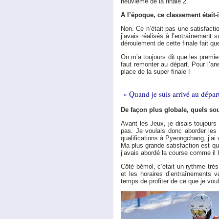
neuvième de la finale 2.
A l’époque, ce classement était-
Non. Ce n’était pas une satisfacti
j’avais réalisés à l’entraînement 
déroulement de cette finale fait que
On m’a toujours dit que les premiers
faut remonter au départ. Pour l’an
place de la super finale !
« Quand je suis arrivé au dépar
De façon plus globale, quels s
Avant les Jeux, je disais toujour
pas. Je voulais donc aborder le
qualifications à Pyeongchang, j’ai
Ma plus grande satisfaction est qua
j’avais abordé la course comme il le
Côté bémol, c’était un rythme très 
et les horaires d’entraînements v
temps de profiter de ce que je voul