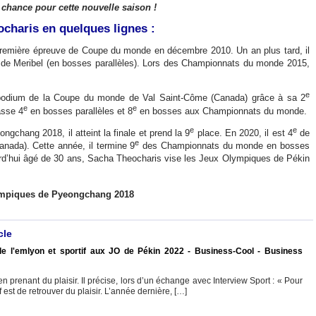
chance pour cette nouvelle saison !
ocharis en quelques lignes :
première épreuve de Coupe du monde en décembre 2010. Un an plus tard, il
e Meribel (en bosses parallèles). Lors des Championnats du monde 2015,
e
e podium de la Coupe du monde de Val Saint-Côme (Canada) grâce à sa 2
e
e
asse 4
en bosses parallèles et 8
en bosses aux Championnats du monde.
e
e
chang 2018, il atteint la finale et prend la 9
place. En 2020, il est 4
de
e
nada). Cette année, il termine 9
des Championnats du monde en bosses
rd’hui âgé de 30 ans, Sacha Theocharis vise les Jeux Olympiques de Pékin
ympiques de Pyeongchang 2018
cle
e l'emlyon et sportif aux JO de Pékin 2022 - Business-Cool - Business
en prenant du plaisir. Il précise, lors d’un échange avec Interview Sport : « Pour
f est de retrouver du plaisir. L’année dernière, […]