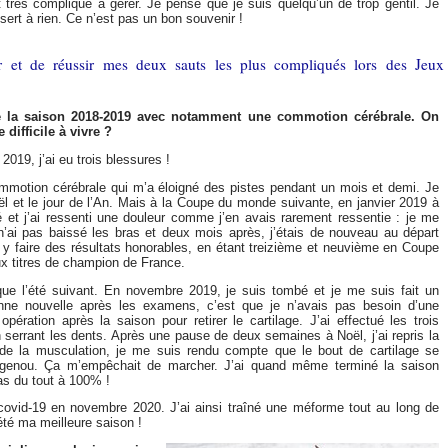
it très compliqué à gérer. Je pense que je suis quelqu’un de trop gentil. Je
 sert à rien. Ce n’est pas un bon souvenir !
 et de réussir mes deux sauts les plus compliqués lors des Jeux
e la saison 2018-2019 avec notamment une commotion cérébrale. On
difficile à vivre ?
19, j’ai eu trois blessures !
mmotion cérébrale qui m’a éloigné des pistes pendant un mois et demi. Je
ël et le jour de l’An. Mais à la Coupe du monde suivante, en janvier 2019 à
 et j’ai ressenti une douleur comme j’en avais rarement ressentie : je me
e n’ai pas baissé les bras et deux mois après, j’étais de nouveau au départ
 à y faire des résultats honorables, en étant treizième et neuvième en Coupe
x titres de champion de France.
ique l’été suivant. En novembre 2019, je suis tombé et je me suis fait un
onne nouvelle après les examens, c’est que je n’avais pas besoin d’une
pération après la saison pour retirer le cartilage. J’ai effectué les trois
 serrant les dents. Après une pause de deux semaines à Noël, j’ai repris la
 de la musculation, je me suis rendu compte que le bout de cartilage se
 genou. Ça m’empêchait de marcher. J’ai quand même terminé la saison
as du tout à 100% !
e covid-19 en novembre 2020. J’ai ainsi traîné une méforme tout au long de
 été ma meilleure saison !