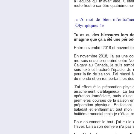
à l’équipe qui m’avait aidé. C’éta
reste frustré car être quatrième ne
« A moi de bien m’entraîner
Olympiques ! »
Tu as eu des blessures lors d
imagine que ça a été une période 
Entre novembre 2018 et novembre 20
En novembre 2018, j’ai eu une co
me suis ensuite entraîné entre No
Calgary au Canada, je suis tombé
suis luxé et fracturé l’épaule. J
pour la fin de saison. J’ai réussi
du monde et en remportant les deu
J’ai effectué la préparation phys
arrachement cartilagineux. La b
opération immédiate, mais d’une o
premières courses de la saison en
préparation physique. En faisant
baladait et enflammait tout mon
huitième mondial mais je n’étais p
Pour couronner le tout, j’ai eu l
l’hiver. La saison dernière n’a pas