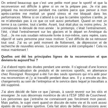
On entend beaucoup que c’est une petite mort pour le sportif et que la
reconversion est difficile à gérer si on ne la prépare pas. Je n’ai pas
préparé ma reconversion pendant ma carrière parce que penser à mon
après-carrière me mettait un grand stress et me bloquait dans les
performances. Même si on s’attend à ce que la carrière sportive s’arrête, je
ne m’attendais pas à ce que ce soit aussi perturbant. Quand on met un
terme à sa carrière, tout s’arrête. Avant, tout était plus ou moins prévu. Je
connaissais le déroulé de mon année : le printemps, c’était l’entraînement,
l’été, c’était l’entraînement sur les glaciers et le départ en Amérique du
Sud… Je me suis soudain retrouvée livrée à moi-même, sans repère, sans
objectif et sans personne pour nous motiver. C’est difficile de se retrouver
tout seul. J’ai eu un petit moment de flottement, de dépression et de
recherche de nouvelles envies. La reconversion a été compliquée ! Cela va
mieux maintenant !
Quelles ont été les principales lignes de ta reconversion et que
deviens-tu aujourd’hui ?
J’ai d’abord repris des études pendant une année. Il s’agissait d’une licence
de commercialisation de produits et de services sportifs, en alternance
chez Rossignol. Rossignol a été l’un des seuls sponsors qui m’a aidé pour
ma reconversion et j’y ai travaillé pendant deux ans. Il y a ensuite eu des
changements au sein de l’entreprise et le service dans lequel je travaillais a
été supprimé.
J’ai alors décidé de faire ce que j’aimais, à savoir revenir sur les skis et
enseigner. Je suis désormais monitrice de ski à l’ESF 1850 de Courchevel.
Les personnes que j’entraîne ne connaissent pas forcément mon passé.
Mais parfois, le sujet vient quand on discute de notre vie et ils sont assez
épatés de ma carrière sportive. Cela fait alors de belles discussions avec