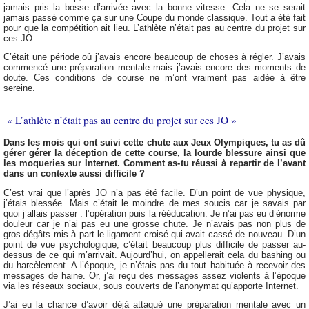
jamais pris la bosse d’arrivée avec la bonne vitesse. Cela ne se serait
jamais passé comme ça sur une Coupe du monde classique. Tout a été fait
pour que la compétition ait lieu. L’athlète n’était pas au centre du projet sur
ces JO.
C’était une période où j’avais encore beaucoup de choses à régler. J’avais
commencé une préparation mentale mais j’avais encore des moments de
doute. Ces conditions de course ne m’ont vraiment pas aidée à être
sereine.
« L’athlète n’était pas au centre du projet sur ces JO »
Dans les mois qui ont suivi cette chute aux Jeux Olympiques, tu as dû
gérer gérer la déception de cette course, la lourde blessure ainsi que
les moqueries sur Internet. Comment as-tu réussi à repartir de l’avant
dans un contexte aussi difficile ?
C’est vrai que l’après JO n’a pas été facile. D’un point de vue physique,
j’étais blessée. Mais c’était le moindre de mes soucis car je savais par
quoi j’allais passer : l’opération puis la rééducation. Je n’ai pas eu d’énorme
douleur car je n’ai pas eu une grosse chute. Je n’avais pas non plus de
gros dégâts mis à part le ligament croisé qui avait cassé de nouveau. D’un
point de vue psychologique, c’était beaucoup plus difficile de passer au-
dessus de ce qui m’arrivait. Aujourd’hui, on appellerait cela du bashing ou
du harcèlement. A l’époque, je n’étais pas du tout habituée à recevoir des
messages de haine. Or, j’ai reçu des messages assez violents à l’époque
via les réseaux sociaux, sous couverts de l’anonymat qu’apporte Internet.
J’ai eu la chance d’avoir déjà attaqué une préparation mentale avec un