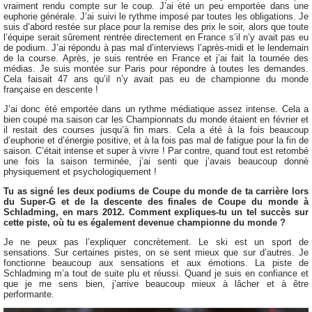
vraiment rendu compte sur le coup. J’ai été un peu emportée dans une
euphorie générale. J’ai suivi le rythme imposé par toutes les obligations. Je
suis d’abord restée sur place pour la remise des prix le soir, alors que toute
l’équipe serait sûrement rentrée directement en France s’il n’y avait pas eu
de podium. J’ai répondu à pas mal d’interviews l’après-midi et le lendemain
de la course. Après, je suis rentrée en France et j’ai fait la tournée des
médias. Je suis montée sur Paris pour répondre à toutes les demandes.
Cela faisait 47 ans qu’il n’y avait pas eu de championne du monde
française en descente !
J’ai donc été emportée dans un rythme médiatique assez intense. Cela a
bien coupé ma saison car les Championnats du monde étaient en février et
il restait des courses jusqu’à fin mars. Cela a été à la fois beaucoup
d’euphorie et d’énergie positive, et à la fois pas mal de fatigue pour la fin de
saison. C’était intense et super à vivre ! Par contre, quand tout est retombé
une fois la saison terminée, j’ai senti que j’avais beaucoup donné
physiquement et psychologiquement !
Tu as signé les deux podiums de Coupe du monde de ta carrière lors
du Super-G et de la descente des finales de Coupe du monde à
Schladming, en mars 2012. Comment expliques-tu un tel succès sur
cette piste, où tu es également devenue championne du monde ?
Je ne peux pas l’expliquer concrètement. Le ski est un sport de
sensations. Sur certaines pistes, on se sent mieux que sur d’autres. Je
fonctionne beaucoup aux sensations et aux émotions. La piste de
Schladming m’a tout de suite plu et réussi. Quand je suis en confiance et
que je me sens bien, j’arrive beaucoup mieux à lâcher et à être
performante.