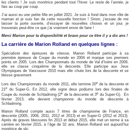
les clients ! Je suis monitrice pendant tout l’hiver. Le reste de l’année, je
fais au coup par coup.
J’ai aussi eu une petite fille en juillet 2021. Je suis à fond dans mon rôle de
maman et je suis fan de cette nouvelle fonction ! Sinon, j’essaie de me
laisser la porte ouverte, d’essayer de nouvelles choses et un jour, je
trouverais peut-être ce que j’ai vraiment envie de faire !
Merci Marion pour ta disponibilité et bravo pour ce titre il y a dix ans !
La carrière de Marion Rolland en quelques lignes :
Spécialiste des épreuves de vitesse, Marion Rolland participe à sa
première épreuve de Coupe du monde en 2004 et marque ses premiers
points en 2005. Lors des Championnats du monde de Val d’Isère en 2009,
elle se classe cinquième de la descente. Elle participe aux Jeux
Olympiques de Vancouver 2010 mais elle chute lors de la descente et se
blesse gravement.
e
Lors des Championnats du monde 2011, elle termine 20
de la descente et
e
21
du Super-G. En 2012, elle signe deux podiums lors des finales de
e
e
Coupe du monde de Schladming (2
de la descente et 3
du Super-G). En
février 2013, elle devient championne du monde de descente à
Schladming.
Marion Rolland compte aussi 7 titres de championne de France, en
descente (2005, 2006, 2011, 2012 et 2013) et en Super-G (2012 et 2013).
Après de graves blessures fin 2013 et début 2015, elle met un terme à sa
carrière en février 2015, à l’âge de 32 ans. Marion Rolland est aujourd’hui
monitrice de ski.