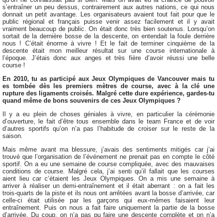
s’entraîner un peu dessus, contrairement aux autres nations, ce qui nous
donnait un petit avantage. Les organisateurs avaient tout fait pour que le
public régional et français puisse venir assez facilement et il y avait
vraiment beaucoup de public. On était donc très bien soutenus. Lorsqu’on
sortait de la dernière bosse de la descente, on entendait la foule derrière
nous ! C’était énorme à vivre ! Et le fait de terminer cinquième de la
descente était mon meilleur résultat sur une course internationale à
l’époque. J’étais donc aux anges et très fière d’avoir réussi une belle
course !
En 2010, tu as participé aux Jeux Olympiques de Vancouver mais tu
es tombée dès les premiers mètres de course, avec à la clé une
rupture des ligaments croisés. Malgré cette dure expérience, gardes-tu
quand même de bons souvenirs de ces Jeux Olympiques ?
Il y a eu plein de choses géniales à vivre, en particulier la cérémonie
d’ouverture, le fait d’être tous ensemble dans le team France et de voir
d’autres sportifs qu’on n’a pas l’habitude de croiser sur le reste de la
saison.
Mais même avant ma blessure, j’avais des sentiments mitigés car j’ai
trouvé que l’organisation de l’événement ne prenait pas en compte le côté
sportif. On a eu une semaine de course compliquée, avec des mauvaises
conditions de course. Malgré cela, j’ai senti qu’il fallait que les courses
aient lieu car c’étaient les Jeux Olympiques. On a mis une semaine à
arriver à réaliser un demi-entraînement et il était aberrant : on a fait les
trois-quarts de la piste et ils nous ont arrêtées avant la bosse d’arrivée, car
celle-ci était utilisée par les garçons qui eux-mêmes faisaient leur
entraînement. Puis on nous a fait faire uniquement la partie de la bosse
d’arrivée. Du coup, on n’a pas pu faire une descente complète et on n’a