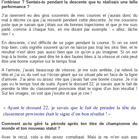
l’intérieur ? Sentais-tu pendant la descente que tu réalisais une telle
performance ?
J’ai rarement eu des gros souvenirs de mes courses et j’aurais donc du
mal à décrire ce que j’ai ressenti pendant cette descente. Je me souviens
juste que je savais que j’étais sur de bonnes trajectoires et que je me suis
parlé, comme à chaque fois, en me disant par exemple : « allez, lâche
rien ! ».
En descente, c’est difficile de se juger pendant la course. Si on se sent
trop bien, cela signifie souvent qu’on ne laisse pas trop les skis filer, et le
résultat n’est alors pas aussi bien que ce qu’on a pu imaginer. Si on est
trop à la limite, cela peut être lié à des fautes liées à la vitesse et cela peut
être une bonne surprise sur le temps final.
A l’arrivée, j’avais beaucoup de vitesse, je me suis arrêtée, j’ai relevé la
tête et j’ai vu du vert sur l’écran géant qui se situait pile en face de la ligne
d’arrivée. J’ai ainsi su assez vite que j’avais fait une bonne course. Je n’ai
pas vu le temps tout de suite. Ayant le dossard 22, je savais que le fait de
prendre la tête du classement provisoire était le signe d’un bon résultat !
Sur les images, on voit que j’exulte et que je crie !
« Ayant le dossard 22, je savais que le fait de prendre la tête du
classement provisoire était le signe d’un bon résultat ! »
Comment as-tu géré la période après ton titre de championne du
monde et ton nouveau statut ?
Avec le recul, cela a été assez compliqué. Mais je ne m’en suis pas