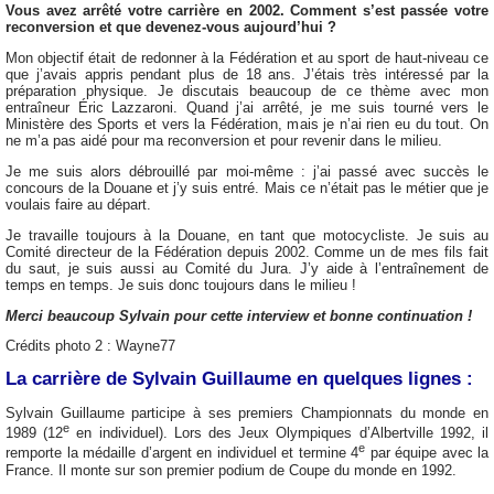
Vous avez arrêté votre carrière en 2002. Comment s’est passée votre
reconversion et que devenez-vous aujourd’hui ?
Mon objectif était de redonner à la Fédération et au sport de haut-niveau ce
que j’avais appris pendant plus de 18 ans. J’étais très intéressé par la
préparation physique. Je discutais beaucoup de ce thème avec mon
entraîneur Éric Lazzaroni. Quand j’ai arrêté, je me suis tourné vers le
Ministère des Sports et vers la Fédération, mais je n’ai rien eu du tout. On
ne m’a pas aidé pour ma reconversion et pour revenir dans le milieu.
Je me suis alors débrouillé par moi-même : j’ai passé avec succès le
concours de la Douane et j’y suis entré. Mais ce n’était pas le métier que je
voulais faire au départ.
Je travaille toujours à la Douane, en tant que motocycliste. Je suis au
Comité directeur de la Fédération depuis 2002. Comme un de mes fils fait
du saut, je suis aussi au Comité du Jura. J’y aide à l’entraînement de
temps en temps. Je suis donc toujours dans le milieu !
Merci beaucoup Sylvain pour cette interview et bonne continuation !
Crédits photo 2 : Wayne77
La carrière de Sylvain Guillaume en quelques lignes :
Sylvain Guillaume participe à ses premiers Championnats du monde en
e
1989 (12
en individuel). Lors des Jeux Olympiques d’Albertville 1992, il
e
remporte la médaille d’argent en individuel et termine 4
par équipe avec la
France. Il monte sur son premier podium de Coupe du monde en 1992.