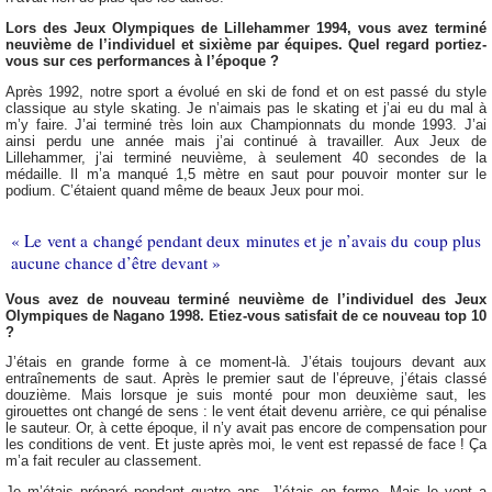
Lors des Jeux Olympiques de Lillehammer 1994, vous avez terminé
neuvième de l’individuel et sixième par équipes. Quel regard portiez-
vous sur ces performances à l’époque ?
Après 1992, notre sport a évolué en ski de fond et on est passé du style
classique au style skating. Je n’aimais pas le skating et j’ai eu du mal à
m’y faire. J’ai terminé très loin aux Championnats du monde 1993. J’ai
ainsi perdu une année mais j’ai continué à travailler. Aux Jeux de
Lillehammer, j’ai terminé neuvième, à seulement 40 secondes de la
médaille. Il m’a manqué 1,5 mètre en saut pour pouvoir monter sur le
podium. C’étaient quand même de beaux Jeux pour moi.
« Le vent a changé pendant deux minutes et je n’avais du coup plus
aucune chance d’être devant »
Vous avez de nouveau terminé neuvième de l’individuel des Jeux
Olympiques de Nagano 1998. Etiez-vous satisfait de ce nouveau top 10
?
J’étais en grande forme à ce moment-là. J’étais toujours devant aux
entraînements de saut. Après le premier saut de l’épreuve, j’étais classé
douzième. Mais lorsque je suis monté pour mon deuxième saut, les
girouettes ont changé de sens : le vent était devenu arrière, ce qui pénalise
le sauteur. Or, à cette époque, il n’y avait pas encore de compensation pour
les conditions de vent. Et juste après moi, le vent est repassé de face ! Ça
m’a fait reculer au classement.
Je m’étais préparé pendant quatre ans. J’étais en forme. Mais le vent a