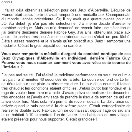
connu.
Il fallait déjà obtenir sa sélection pour ces Jeux d’Albertville. L’équipe de
France était assez forte et avait remporté une médaille aux Championnats
du monde l’année précédente. Or, il n’y avait que quatre places pour les
JO. Au début, je n’ai pas été sélectionné. J’ai même décidé d’arrêter le
combiné nordique. Mais on m’a demandé de revenir faire une sélection et
j’ai terminé deuxième derrière Fabrice Guy. J’ai ainsi obtenu ma place aux
Jeux. Je parlais très peu à mes entraîneurs car on s’était un peu fâché.
J’étais assez remonté et je n’avais qu’un objectif aux Jeux : remporter une
médaille. C’était le gros objectif de ma carrière.
Vous avez remporté la médaille d’argent du combiné nordique de ces
Jeux Olympiques d’Albertville en individuel, derrière Fabrice Guy.
Pouvez-vous nous raconter comment vous avez vécu cette course de
l’intérieur ?
J’ai pas mal sauté. J’ai réalisé la treizième performance en saut, ce qui m’a
fait partir à 2 minutes 40 secondes de la tête. La course de fond de 15 km
se déroulait sur une piste extrêmement dure. Le jour de la course, il faisait
très chaud et les conditions étaient difficiles. J’étais plutôt bon fondeur et la
rage de vouloir bien faire m’a aidé. J’avais prévu de réaliser des descentes
très engagées et j’avais envisagé de prendre le risque de tomber, ce qui est
arrivé deux fois. Mais cela m’a permis de revenir devant. La délivrance est
arrivée quand je suis passé à la deuxième place. C’était extraordinaire de
réaliser le doublé avec Fabrice. On se connaissait depuis l’âge de six ans
et on habitait à 10 kilomètres l’un de l’autre. Les habitants de nos villages
étaient présents pour nous supporter. C’était grandiose !