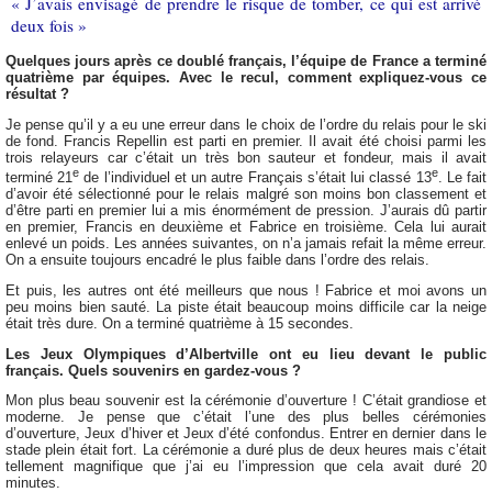
« J’avais envisagé de prendre le risque de tomber, ce qui est arrivé
deux fois »
Quelques jours après ce doublé français, l’équipe de France a terminé
quatrième par équipes. Avec le recul, comment expliquez-vous ce
résultat ?
Je pense qu’il y a eu une erreur dans le choix de l’ordre du relais pour le ski
de fond. Francis Repellin est parti en premier. Il avait été choisi parmi les
trois relayeurs car c’était un très bon sauteur et fondeur, mais il avait
e
e
terminé 21
de l’individuel et un autre Français s’était lui classé 13
. Le fait
d’avoir été sélectionné pour le relais malgré son moins bon classement et
d’être parti en premier lui a mis énormément de pression. J’aurais dû partir
en premier, Francis en deuxième et Fabrice en troisième. Cela lui aurait
enlevé un poids. Les années suivantes, on n’a jamais refait la même erreur.
On a ensuite toujours encadré le plus faible dans l’ordre des relais.
Et puis, les autres ont été meilleurs que nous ! Fabrice et moi avons un
peu moins bien sauté. La piste était beaucoup moins difficile car la neige
était très dure. On a terminé quatrième à 15 secondes.
Les Jeux Olympiques d’Albertville ont eu lieu devant le public
français. Quels souvenirs en gardez-vous ?
Mon plus beau souvenir est la cérémonie d’ouverture ! C’était grandiose et
moderne. Je pense que c’était l’une des plus belles cérémonies
d’ouverture, Jeux d’hiver et Jeux d’été confondus. Entrer en dernier dans le
stade plein était fort. La cérémonie a duré plus de deux heures mais c’était
tellement magnifique que j’ai eu l’impression que cela avait duré 20
minutes.