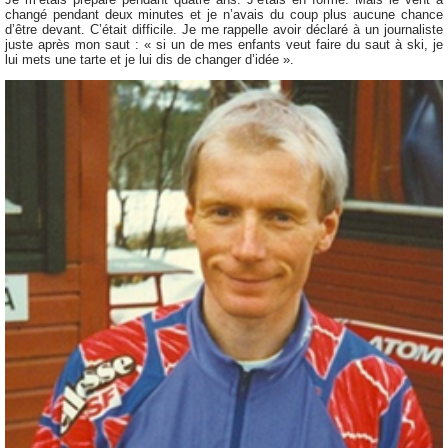
changé pendant deux minutes et je n’avais du coup plus aucune chance
d’être devant. C’était difficile. Je me rappelle avoir déclaré à un journaliste
juste après mon saut : « si un de mes enfants veut faire du saut à ski, je
lui mets une tarte et je lui dis de changer d’idée ».