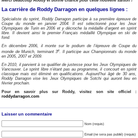
Merci beaucoup Roddy et bonne chance pour cette nouvelle saison !
La carrière de Roddy Darragon en quelques lignes :
Spécialiste du sprint, Roddy Darragon participe à sa première épreuve de
Coupe du monde en janvier 2004. Il est sélectionné pour les Jeux
Olympiques de Turin en 2006 et y décroche la médaille d’argent en sprint
libre. Il devient ainsi le premier Français médaillé Olympique en ski de
fond.
En décembre 2006, il monte sur le podium de l’épreuve de Coupe du
e
monde de Munich, terminant 3
. Il participe aux Championnats du monde
en 2005, 2007 et 2009.
En 2010, il parvient à se qualifier de justesse pour les Jeux Olympiques de
Vancouver. Le sprint libre n’étant pas au programme, il concourt en sprint
classique mais est éliminé en qualifications. Aujourd’hui âgé de 30 ans,
Roddy Darragon vise les Jeux Olympiques de Sotchi qui auront lieu en
février prochain.
Pour en savoir plus sur Roddy, visitez son site officiel :
roddydarragon.com
Laisser un commentaire
Nom (requis)
Email (ne sera pas publié) (requis)