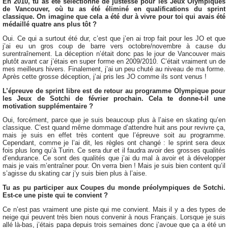
En 2010, tu as été sélectionné de justesse pour les Jeux Olympiques
de Vancouver, où tu as été éliminé en qualifications du sprint
classique. On imagine que cela a été dur à vivre pour toi qui avais été
médaillé quatre ans plus tôt ?
Oui. Ce qui a surtout été dur, c’est que j’en ai trop fait pour les JO et que
j’ai eu un gros coup de barre vers octobre/novembre à cause du
surentraînement. La déception n’était donc pas le jour de Vancouver mais
plutôt avant car j’étais en super forme en 2009/2010. C’était vraiment un de
mes meilleurs hivers. Finalement, j’ai un peu chuté au niveau de ma forme.
Après cette grosse déception, j’ai pris les JO comme ils sont venus !
L’épreuve de sprint libre est de retour au programme Olympique pour
les Jeux de Sotchi de février prochain. Cela te donne-t-il une
motivation supplémentaire ?
Oui, forcément, parce que je suis beaucoup plus à l’aise en skating qu’en
classique. C’est quand même dommage d’attendre huit ans pour revivre ça,
mais je suis en effet très content que l’épreuve soit au programme.
Cependant, comme je l’ai dit, les règles ont changé : le sprint sera deux
fois plus long qu’à Turin. Ce sera dur et il faudra avoir des grosses qualités
d’endurance. Ce sont des qualités que j’ai du mal à avoir et à développer
mais je vais m’entraîner pour. On verra bien ! Mais je suis bien content qu’il
s’agisse du skating car j’y suis bien plus à l’aise.
Tu as pu participer aux Coupes du monde préolympiques de Sotchi.
Est-ce une piste qui te convient ?
Ce n’est pas vraiment une piste qui me convient. Mais il y a des types de
neige qui peuvent très bien nous convenir à nous Français. Lorsque je suis
allé là-bas, j’étais papa depuis trois semaines donc j’avoue que ça a été un