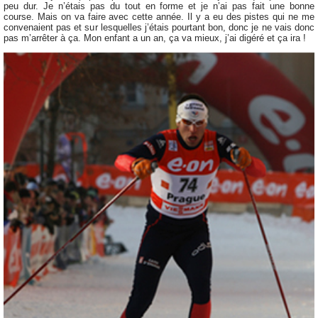
peu dur. Je n’étais pas du tout en forme et je n’ai pas fait une bonne
course. Mais on va faire avec cette année. Il y a eu des pistes qui ne me
convenaient pas et sur lesquelles j’étais pourtant bon, donc je ne vais donc
pas m’arrêter à ça. Mon enfant a un an, ça va mieux, j’ai digéré et ça ira !