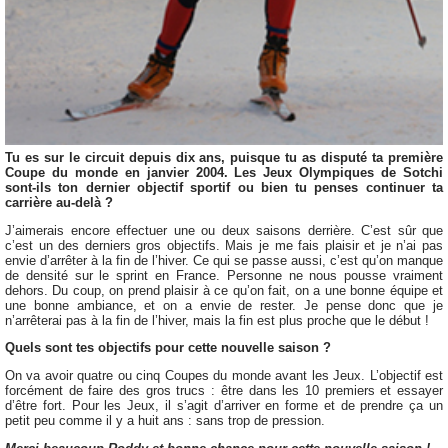
Tu es sur le circuit depuis dix ans, puisque tu as disputé ta première
Coupe du monde en janvier 2004. Les Jeux Olympiques de Sotchi
sont-ils ton dernier objectif sportif ou bien tu penses continuer ta
carrière au-delà ?
J’aimerais encore effectuer une ou deux saisons derrière. C’est sûr que
c’est un des derniers gros objectifs. Mais je me fais plaisir et je n’ai pas
envie d’arrêter à la fin de l’hiver. Ce qui se passe aussi, c’est qu’on manque
de densité sur le sprint en France. Personne ne nous pousse vraiment
dehors. Du coup, on prend plaisir à ce qu’on fait, on a une bonne équipe et
une bonne ambiance, et on a envie de rester. Je pense donc que je
n’arrêterai pas à la fin de l’hiver, mais la fin est plus proche que le début !
Quels sont tes objectifs pour cette nouvelle saison ?
On va avoir quatre ou cinq Coupes du monde avant les Jeux. L’objectif est
forcément de faire des gros trucs : être dans les 10 premiers et essayer
d’être fort. Pour les Jeux, il s’agit d’arriver en forme et de prendre ça un
petit peu comme il y a huit ans : sans trop de pression.