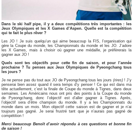
Dans le ski half pipe, il y a deux compétitions très importantes : les
Jeux Olympiques et les X Games d’Aspen. Quelle est la compétition
qui te fait le plus rêver ?
Les JO ! Je suis quelqu’un qui aime beaucoup la FIS, l’organisation qui
gère la Coupe du monde, les Championnats du monde et les JO. J’adore
les X Games, mais à choisir où gagner une médaille, je préfèrerais la
gagner aux JO !
Quels sont tes objectifs pour cette fin de saison, et pour l’année
prochaine ? Tu penses aux Jeux Olympiques de Pyeongchang tous
les jours ?
Je ne pense pas du tout aux JO de Pyeongchang tous les jours
(rires)
! J’y
penserai bien assez quand il sera temps d’y penser ! Ce qui est dans ma
tête actuellement, c’est la finale de Coupe du monde à Tignes, dans deux
semaines. Les Américains nous ont pris des points à la Coupe du monde
de Pyeongchang, donc l’objectif est d’aller gagner à Tignes. Après,
l’objectif sera d’être champion du monde. Il y a les Championnats du
monde dans un mois. Mon objectif cette saison est de gagner et je n’ai
toujours pas gagné. Je serai frustré tant que je n’aurais pas gagné de
compétition !
Merci beaucoup Benoît d’avoir répondu à ces questions et bonne fin
de saison !