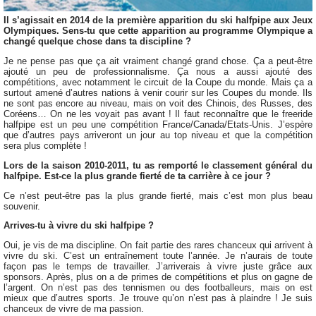
Il s’agissait en 2014 de la première apparition du ski halfpipe aux Jeux
Olympiques. Sens-tu que cette apparition au programme Olympique a
changé quelque chose dans ta discipline ?
Je ne pense pas que ça ait vraiment changé grand chose. Ça a peut-être
ajouté un peu de professionnalisme. Ça nous a aussi ajouté des
compétitions, avec notamment le circuit de la Coupe du monde. Mais ça a
surtout amené d’autres nations à venir courir sur les Coupes du monde. Ils
ne sont pas encore au niveau, mais on voit des Chinois, des Russes, des
Coréens… On ne les voyait pas avant ! Il faut reconnaître que le freeride
halfpipe est un peu une compétition France/Canada/Etats-Unis. J’espère
que d’autres pays arriveront un jour au top niveau et que la compétition
sera plus complète !
Lors de la saison 2010-2011, tu as remporté le classement général du
halfpipe. Est-ce la plus grande fierté de ta carrière à ce jour ?
Ce n’est peut-être pas la plus grande fierté, mais c’est mon plus beau
souvenir.
Arrives-tu à vivre du ski halfpipe ?
Oui, je vis de ma discipline. On fait partie des rares chanceux qui arrivent à
vivre du ski. C’est un entraînement toute l’année. Je n’aurais de toute
façon pas le temps de travailler. J’arriverais à vivre juste grâce aux
sponsors. Après, plus on a de primes de compétitions et plus on gagne de
l’argent. On n’est pas des tennismen ou des footballeurs, mais on est
mieux que d’autres sports. Je trouve qu’on n’est pas à plaindre ! Je suis
chanceux de vivre de ma passion.