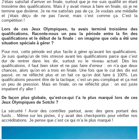
J’étais satisfait d’arriver en finale, surtout que je me suis qualifié en étant
troisième des qualifications. Mais il y avait mieux à faire en finale, où je ne
termine que dixième. Je ne me satisfais pas de ça. Je voulais une médaille
et j’étais déçu de ne pas l’avoir, mais c’est comme ça. C’est la
compétition !
Lors de ces Jeux Olympiques, tu avais terminé troisième des
qualifications. Raconte-nous un peu la période entre la fin des
qualifications et le début de la finale : on imagine que cela a été une
situation spéciale à gérer ?
Pour moi, cette période est plus facile à gérer qu’avant les qualifications.
Je suis quelqu’un de très stressé avant les qualifications parce que c’est
dur de rentrer dans les dix, surtout vu le niveau actuel. Dès les
qualifications, il faut bien skier et ne pas faire d’erreur : on n’a que deux
chances, alors qu’on en a trois en finale. Une fois que le cut des dix est
passé, on ne réfléchit plus et on fait ce qu’on doit faire à 100%. Les
qualifications peuvent être de la tactique, c’est un peu compliqué et ça met
un peu de pression. Mais en finale, on ne réfléchit plus : on est juste
impatient d’y aller !
De façon plus globale, qu’est-ce-qui t’a le plus marqué lors de ces
Jeux Olympiques de Sotchi ?
La sécurité ! Avoir des contrôles partout, avec des gens portant des
fusils… Même sur les pistes, il y avait des checkpoints pour vérifier nos
accréditations. Je pense que c’est ce qui m’a le plus marqué !