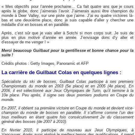
« Mes objectifs pour l’année prochaine… Ca fait quatre ans que je cours
après le globe, donc j’aimerais l’avoir. J’aimerais aussi être champion du
monde à Deer Valley, sur une piste que j’aime. J’ai eu quatre victoires là-
bas et une deuxième place, donc je suis capable d’aller y chercher une
médaille d’or en bosses et en parallèle.
Après, c’est sûr que je vais aller à Sotchi si mon corps suit. Je suis de
plus en plus motivé d’année en année. J’envisage donc d’y aller et
d’essayer de me venger ! »
Merci beaucoup Guilbaut pour ta gentillesse et bonne chance pour la
suite !
Crédits photos : Getty Images, Panoramic et AFP
La carrière de Guilbaut Colas en quelques lignes :
Spécialiste du ski de bosses, Guilbaut Colas participe à ses premiers
Championnats du monde en 2003 (5e place) et en 2005 (4e place). En
2006, il est sélectionné aux Jeux Olympiques de Turin, qu’il termine à la
10e place. Peu après, il signe ses deux premiers podiums en Coupe du
monde.
En 2007, il obtient sa première victoire en Coupe du monde et devient vice-
champion du monde de bosses en parallèle. Il s’affirme comme l’un des
tous meilleurs en étant quatre fois consécutivement 2e du classement
général des bosses (de 2007 à 2010).
En février 2010, il participe de nouveau aux Jeux Olympiques, à
Vancouver. Après avoir réalisé le meilleur temps des qualifications, il prend