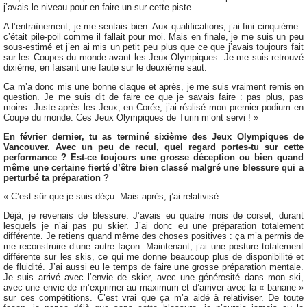
j’avais le niveau pour en faire un sur cette piste.
A l’entraînement, je me sentais bien. Aux qualifications, j’ai fini cinquième :
c’était pile-poil comme il fallait pour moi. Mais en finale, je me suis un peu
sous-estimé et j’en ai mis un petit peu plus que ce que j’avais toujours fait
sur les Coupes du monde avant les Jeux Olympiques. Je me suis retrouvé
dixième, en faisant une faute sur le deuxième saut.
Ca m’a donc mis une bonne claque et après, je me suis vraiment remis en
question. Je me suis dit de faire ce que je savais faire : pas plus, pas
moins. Juste après les Jeux, en Corée, j’ai réalisé mon premier podium en
Coupe du monde. Ces Jeux Olympiques de Turin m’ont servi ! »
En février dernier, tu as terminé sixième des Jeux Olympiques de
Vancouver. Avec un peu de recul, quel regard portes-tu sur cette
performance ? Est-ce toujours une grosse déception ou bien quand
même une certaine fierté d’être bien classé malgré une blessure qui a
perturbé ta préparation ?
« C’est sûr que je suis déçu. Mais après, j’ai relativisé.
Déjà, je revenais de blessure. J’avais eu quatre mois de corset, durant
lesquels je n’ai pas pu skier. J’ai donc eu une préparation totalement
différente. Je retiens quand même des choses positives : ça m’a permis de
me reconstruire d’une autre façon. Maintenant, j’ai une posture totalement
différente sur les skis, ce qui me donne beaucoup plus de disponibilité et
de fluidité. J’ai aussi eu le temps de faire une grosse préparation mentale.
Je suis arrivé avec l’envie de skier, avec une générosité dans mon ski,
avec une envie de m’exprimer au maximum et d’arriver avec la « banane »
sur ces compétitions. C’est vrai que ça m’a aidé à relativiser. De toute