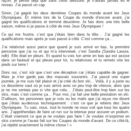
façon, je pense déjà que sans cette blessure, je n’aurais jamais eu le
niveau. J’ai passé un cap.
Sinon, j’ai gagné les deux dernières Coupes du monde avant les Jeux
Olympiques. Et même lors de la Coupe du monde d’encore avant, j’ai
gagné les qualifications et terminé deuxième. Je fais donc une très belle
saison, même si je passe à côté de mes Jeux Olympiques !
Ce qui me frustre, c’est que j’étais bien dans la tête… J’ai gagné les
qualifications mais après je suis passé à côté. C’est comme ça…
J’ai relativisé aussi parce que quand je suis arrivé en bas, la première
personne que j’ai vu et qui m’a interviewé, c’est Sandra
(Sandra Laoura,
ndlr)
. Elle était en pleurs. Et quand tu vois ton amie en bas qui est assise
dans un fauteuil et qui pleure pour toi, tu relativises et tu remets vite les
pieds sur terre !
Donc oui, c’est sûr que c’est une déception car j’étais capable de gagner.
Mais je n’en garde pas des mauvais souvenirs. J’ai passé une super
journée, je me suis fait plaisir et j’ai créé du bon ski… Voilà, il y a juste eu
ce deuxième saut où je suis arrivé avec un peu trop de vitesse, alors que
je ne me sentais pas si vite que cela… J’étais peut-être trop bien sur les
skis, mais c’est comme ça… Pour moi, j’ai fait une belle prestation en ski.
D’ailleurs, les personnes que je vois ou les mails que j’ai reçus me disent
que j’étais au-dessus techniquement : c’est ce que je retiens des Jeux
Olympiques. Tu sais, nous, tout le monde ne nous voit que tous les quatre
ans. J’appréhendais de faire un run sur la retenue pour assurer un podium.
C’était vraiment ce que je ne voulais pas faire ! Je voulais m’exprimer en
skis comme je l’avais fait sur les Coupes du monde d’avant. De ce côté-là,
j’ai répété exactement la même chose ! »