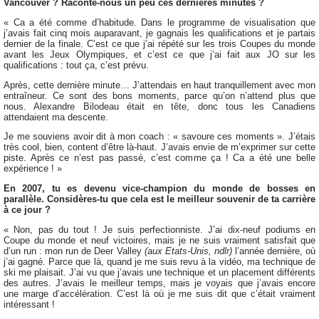
Vancouver ? Raconte-nous un peu ces dernières minutes ?
« Ca a été comme d’habitude. Dans le programme de visualisation que
j’avais fait cinq mois auparavant, je gagnais les qualifications et je partais
dernier de la finale. C’est ce que j’ai répété sur les trois Coupes du monde
avant les Jeux Olympiques, et c’est ce que j’ai fait aux JO sur les
qualifications : tout ça, c’est prévu.
Après, cette dernière minute… J’attendais en haut tranquillement avec mon
entraîneur. Ce sont des bons moments, parce qu’on n’attend plus que
nous. Alexandre Bilodeau était en tête, donc tous les Canadiens
attendaient ma descente.
Je me souviens avoir dit à mon coach : « savoure ces moments ». J’étais
très cool, bien, content d’être là-haut. J’avais envie de m’exprimer sur cette
piste. Après ce n’est pas passé, c’est comme ça ! Ca a été une belle
expérience ! »
En 2007, tu es devenu vice-champion du monde de bosses en
parallèle. Considères-tu que cela est le meilleur souvenir de ta carrière
à ce jour ?
« Non, pas du tout ! Je suis perfectionniste. J’ai dix-neuf podiums en
Coupe du monde et neuf victoires, mais je ne suis vraiment satisfait que
d’un run : mon run de Deer Valley
(aux Etats-Unis, ndlr)
l’année dernière, où
j’ai gagné. Parce que là, quand je me suis revu à la vidéo, ma technique de
ski me plaisait. J’ai vu que j’avais une technique et un placement différents
des autres. J’avais le meilleur temps, mais je voyais que j’avais encore
une marge d’accélération. C’est là où je me suis dit que c’était vraiment
intéressant !