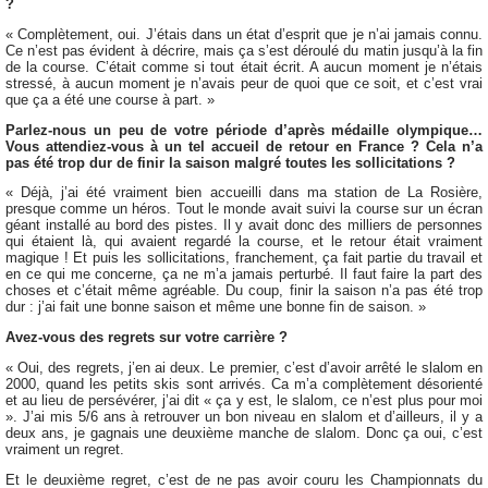
?
« Complètement, oui. J’étais dans un état d’esprit que je n’ai jamais connu.
Ce n’est pas évident à décrire, mais ça s’est déroulé du matin jusqu’à la fin
de la course. C’était comme si tout était écrit. A aucun moment je n’étais
stressé, à aucun moment je n’avais peur de quoi que ce soit, et c’est vrai
que ça a été une course à part. »
Parlez-nous un peu de votre période d’après médaille olympique…
Vous attendiez-vous à un tel accueil de retour en France ? Cela n’a
pas été trop dur de finir la saison malgré toutes les sollicitations ?
« Déjà, j’ai été vraiment bien accueilli dans ma station de La Rosière,
presque comme un héros. Tout le monde avait suivi la course sur un écran
géant installé au bord des pistes. Il y avait donc des milliers de personnes
qui étaient là, qui avaient regardé la course, et le retour était vraiment
magique ! Et puis les sollicitations, franchement, ça fait partie du travail et
en ce qui me concerne, ça ne m’a jamais perturbé. Il faut faire la part des
choses et c’était même agréable. Du coup, finir la saison n’a pas été trop
dur : j’ai fait une bonne saison et même une bonne fin de saison. »
Avez-vous des regrets sur votre carrière ?
« Oui, des regrets, j’en ai deux. Le premier, c’est d’avoir arrêté le slalom en
2000, quand les petits skis sont arrivés. Ca m’a complètement désorienté
et au lieu de persévérer, j’ai dit « ça y est, le slalom, ce n’est plus pour moi
». J’ai mis 5/6 ans à retrouver un bon niveau en slalom et d’ailleurs, il y a
deux ans, je gagnais une deuxième manche de slalom. Donc ça oui, c’est
vraiment un regret.
Et le deuxième regret, c’est de ne pas avoir couru les Championnats du