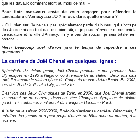
que les travaux commenceront au mois de mai. »
Pour finir, avez-vous envie de vous engager pour défendre la
candidature d’Annecy aux JO ? Si oui, dans quelle mesure ?
« Oui, bien sûr. Je ne fais pas spécialement partie du bureau qui s’occupe
des Jeux mais en tout cas oui, bien sûr, si je peux m’investir et soutenir la
candidature et la ville d’Annecy, il n’y a pas de soucis : je suis totalement
partant. »
Merci beaucoup Joël d’avoir pris le temps de répondre à ces
questions !
La carrière de Joël Chenal en quelques lignes :
Spécialiste du slalom géant, Joël Chenal participe à ses premiers Jeux
Olympiques en 1998 à Nagano, où il termine 8e du slalom. Deux ans plus
tard, il remporte le slalom géant de Coupe du monde d’Alta Badia. En 2002,
lors des JO de Salt Lake City, il finit 21e.
C’est lors des Jeux Olympiques de Turin, en 2006, que Joël Chenal atteint
le sommet de sa carrière, devenant vice Champion olympique de slalom
géant, à 7 centièmes seulement du vainqueur Benjamin Raich.
A la fin de la saison 2008/2009, il décide d’arrêter sa carrière. Désormais, il
entraîne des jeunes et a pour projet d’ouvrir un hôtel dans sa station, à la
Rosière.
Laisser un commentaire