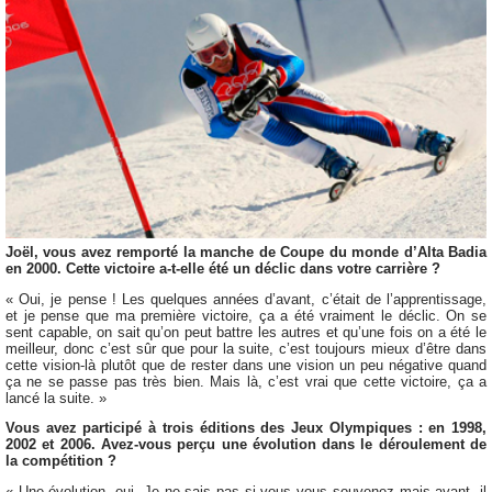
Joël, vous avez remporté la manche de Coupe du monde d’Alta Badia
en 2000. Cette victoire a-t-elle été un déclic dans votre carrière ?
« Oui, je pense ! Les quelques années d’avant, c’était de l’apprentissage,
et je pense que ma première victoire, ça a été vraiment le déclic. On se
sent capable, on sait qu’on peut battre les autres et qu’une fois on a été le
meilleur, donc c’est sûr que pour la suite, c’est toujours mieux d’être dans
cette vision-là plutôt que de rester dans une vision un peu négative quand
ça ne se passe pas très bien. Mais là, c’est vrai que cette victoire, ça a
lancé la suite. »
Vous avez participé à trois éditions des Jeux Olympiques : en 1998,
2002 et 2006. Avez-vous perçu une évolution dans le déroulement de
la compétition ?
« Une évolution, oui. Je ne sais pas si vous vous souvenez mais avant, il