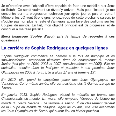
Je m’entraîne avec l’objectif d’être capable de faire une médaille aux Jeux
de Sotchi. Ce serait vraiment un rêve d’y arriver ! Mais pour l’instant, je me
concentre sur ma progression technique jour après jour et puis on verra !
Même si les JO vont être le gros rendez-vous de cette prochaine saison, je
n’oublie pas non plus le reste et j’aimerais aussi faire des podiums sur les
Coupes du monde. En fait, mon objectif principal est de progresser et de
continuer à me faire plaisir !
Merci beaucoup Sophie d’avoir pris le temps de répondre à ces
questions !
La carrière de Sophie Rodriguez en quelques lignes
Sophie Rodriguez commence sa carrière à la fois en half-pipe et en
snowboardcross, remportant plusieurs titres de championne du monde
Junior (half-pipe en 2004, 2005 et 2007, snowboardcross en 2005). Elle se
spécialise ensuite dans le half-pipe et participe à ses premiers Jeux
e
Olympiques en 2006 à Turin. Elle a alors 17 ans et termine 13
.
En 2010, elle prend la cinquième place des Jeux Olympiques de
Vancouver. Cette même année, elle est troisième des X Games Europe de
Tignes.
En janvier 2013, Sophie Rodriguez obtient la médaille de bronze des
Championnats du monde. En mars, elle remporte l’épreuve de Coupe du
e
monde du Sierra Nevada. Elle termine la saison 3
du classement général
de la Coupe du monde de half-pipe. Agée de 25 ans, elle vise désormais
les Jeux Olympiques de Sotchi qui auront lieu en février prochain.