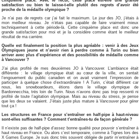
cinquième place. Avec le recul, cette place est-elle une grande
satisfaction ou bien te laisse-t-elle plutôt des regrets d’avoir été
proche de la médaille olympique ?
Je n’ai pas de regrets car j’ai fait le maximum. Le jour des JO, j’étais à
mon meilleur niveau. Je n’étais pas capable de faire vraiment mieux
techniquement à cette période-là. Cette cinquième place est donc une
grande satisfaction pour moi et je la considère comme étant le meilleur
résultat de ma carrière.
Quelle est finalement la position la plus agréable : venir à des Jeux
Olympiques jeune et n’avoir rien à perdre comme à Turin ou bien
arriver avec plus d’expérience et des possibilités de médaille comme
à Vancouver ?
J’ai plus profité de mes deuxièmes JO à Vancouver. L’ambiance était
différente : le village olympique était au cœur de la ville, on sentait
l’engouement du public canadien et on avait vraiment l’impression de
participer à quelque chose d’extraordinaire ! A Turin, c’était différent car
nous, les snowboardeurs, étions dans le village olympique de
Bardonnecchia, très loin de Turin. Nous n’avons donc pas trop ressenti ni
profité de toute l’agitation olympique. Mais au niveau du stress, je pense
que les deux se valaient. J’étais juste plus mature à Vancouver pour gérer
tout ça !
Les structures en France pour s’entraîner en half-pipe à haut-niveau
sont-elles suffisantes ? Comment t’entraînes-tu de façon générale ?
Il n’existe pas de half-pipe d’assez bonne qualité pour pouvoir s’entraîner à
haut niveau en France. Ou alors c’est temporaire, comme à Tignes lors des
X Games Europe. Je suis donc très souvent obligée de partir m’entraîner à